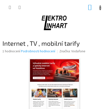
Přejít
NÁKUP
na
obsah
KOŠÍK
Internet , TV , mobilní tarify
Průměrné
1 hodnocení
Podrobnosti hodnocení
Značka:
Vodafone
hodnocení
produktu
je
5,0
z
5
hvězdiček.