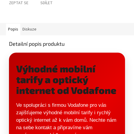
ZEPTAT SE
SDÍLET
Popis
Diskuze
Detailní popis produktu
Výhodné mobilní
tarify a optický
internet od Vodafone
Ve spolupráci s firmou Vodafone pro vás
zajišťujeme výhodné mobilní tarify i rychlý
optický internet až k vám domů. Nechte nám
na sebe kontakt a připravíme vám