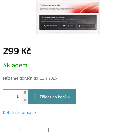
299 Kč
Měrná
Skladem
cena:
Můžeme doručit do:
11.8.2026
Přidat do košíku
Detailní informace