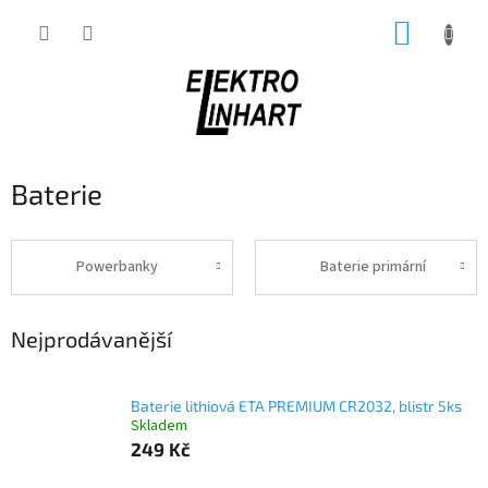
Přejít
NÁKUP
na
obsah
KOŠÍK
Baterie
Powerbanky
Baterie primární
Nejprodávanější
Baterie lithiová ETA PREMIUM CR2032, blistr 5ks
Skladem
249 Kč