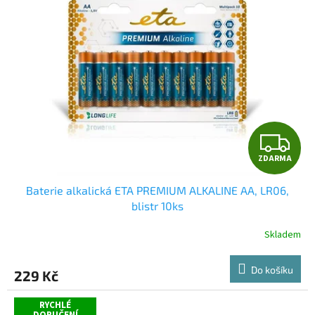
i
u
s
k
p
t
r
ů
o
d
u
k
t
Z
ů
ZDARMA
D
Baterie alkalická ETA PREMIUM ALKALINE AA, LR06,
A
blistr 10ks
R
Skladem
Průměrné
hodnocení
M
produktu
Do košíku
229 Kč
je
A
5,0
z
RYCHLÉ