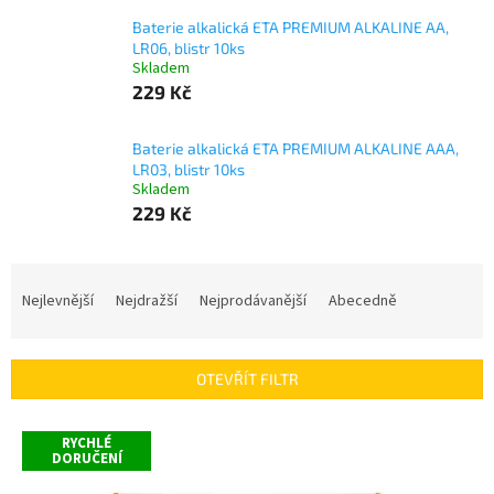
Baterie alkalická ETA PREMIUM ALKALINE AA,
LR06, blistr 10ks
Skladem
229 Kč
Baterie alkalická ETA PREMIUM ALKALINE AAA,
LR03, blistr 10ks
Skladem
229 Kč
Ř
a
Nejlevnější
Nejdražší
Nejprodávanější
Abecedně
z
e
n
OTEVŘÍT FILTR
í
p
V
r
RYCHLÉ
ý
DORUČENÍ
o
p
d