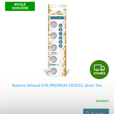
z
RYCHLÉ
DORUČENÍ
5
hvězdiček.
Z
ZDARMA
D
Baterie lithiová ETA PREMIUM CR2032, blistr 5ks
A
R
Skladem
Průměrné
hodnocení
M
produktu
Do košíku