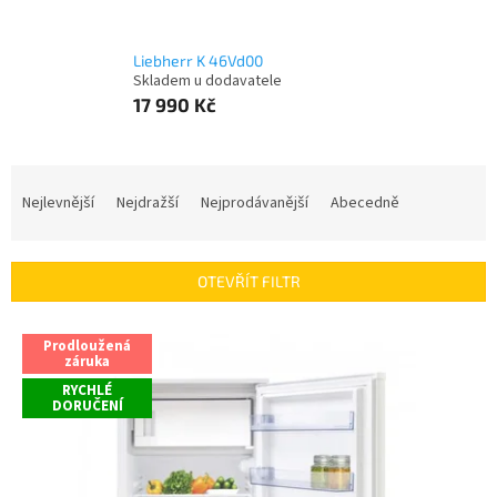
Liebherr K 46Vd00
Skladem u dodavatele
17 990 Kč
Ř
a
Nejlevnější
Nejdražší
Nejprodávanější
Abecedně
z
e
n
OTEVŘÍT FILTR
í
p
V
r
Prodloužená
ý
záruka
o
p
RYCHLÉ
d
i
DORUČENÍ
u
s
k
p
t
r
ů