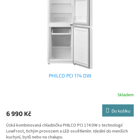
PHILCO PCI 174 DW
Skladem
Průměrné
hodnocení
produktu
Do košíku
6 990 Kč
je
5,0
Úzká kombinovaná chladnička PHILCO PCI 174 DW s technologií
z
LowFrost, tichým provozem a LED osvětlením. Ideální do menších
5
kuchyní, bytů nebo na chalupu.
hvězdiček.