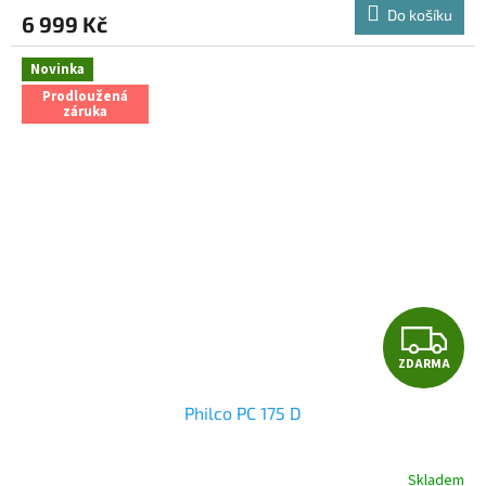
Do košíku
6 999 Kč
Novinka
Prodloužená
záruka
Z
ZDARMA
D
Philco PC 175 D
A
R
Skladem
Průměrné