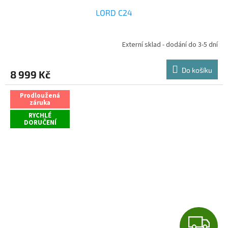
LORD C24
Externí sklad - dodání do 3-5 dní
Průměrné
hodnocení
produktu
Do košíku
8 999 Kč
je
5,0
z
Prodloužená
záruka
5
hvězdiček.
RYCHLÉ
DORUČENÍ
Z