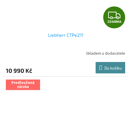
Z
ZDARMA
D
Liebherr CTPe211
A
R
Skladem u dodavatele
M
Do košíku
10 990 Kč
A
Prodloužená
záruka