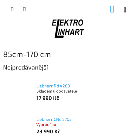
Přejít
NÁKUP
na
obsah
KOŠÍK
85cm-170 cm
Nejprodávanější
Liebherr Rd 4200
Skladem u dodavatele
17 990 Kč
Liebherr CNc 5703
Vyprodáno
23 990 Kč