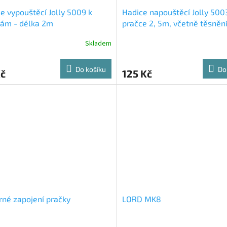
e vypouštěcí Jolly 5009 k
Hadice napouštěcí Jolly 500
kám - délka 2m
pračce 2, 5m, včetně těsněn
Skladem
Do košíku
Do
Kč
125 Kč
né zapojení pračky
LORD MK8