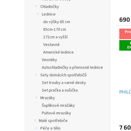
Průmě
Chladničky
hodno
produ
Lednice
690
je
do výšky 85 cm
5,0
85cm-170 cm
z
Pr
5
171cm a vyšší
hvězdi
Vestavné
D
Americké lednice
Vinotéky
Autochladničky a přenosné lednice
Sety domácích spotřebičů
Set trouby a varné desky
Set pračka a sušička
PHILC
Mrazáky
Šuplíkové mražáky
Průmě
Pultové mrazáky
hodno
Malé spotřebiče
produ
7 60
je
Péče o tělo