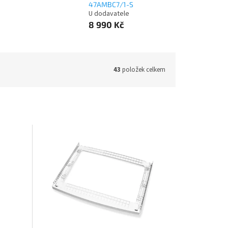
47AMBC7/1-S
U dodavatele
8 990 Kč
43
položek celkem