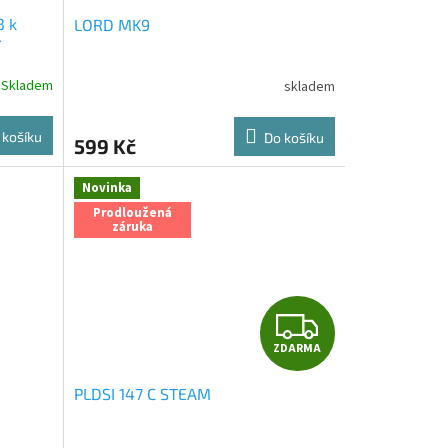
3 k
LORD MK9
í
Skladem
skladem
 košíku
Do košíku
599 Kč
Novinka
Prodloužená
záruka
Z
ZDARMA
D
PLDSI 147 C STEAM
A