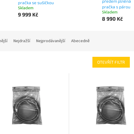
předem plněná
pračka se sušičkou
pračka s párou
Skladem
Skladem
9 999 Kč
8 990 Kč
nější
Nejdražší
Nejprodávanější
Abecedně
OTEVŘÍT FILTR