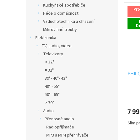
5,0
Kuchyňské spotřebiče
z
Pr
Péče o domácnost
5
hvězdi
Vzduchotechnika a chlazení
D
Mikrovlnné trouby
Elektronika
TV, audio, video
Televizory
< 32"
= 32"
PHIL
39"- 40"- 43"
48" - 55"
Průmě
58" - 65"
hodno
> 70"
produ
7 99
Audio
je
3,8
Přenosné audio
Slim p
z
Radiopřijímače
5
MP3 a MP4 přehrávače
hvězdi