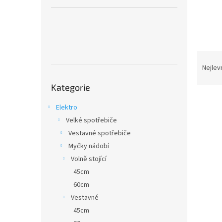
a
n
e
l
Ř
a
Nejlev
z
Přeskočit
Kategorie
kategorie
e
n
Elektro
í
Velké spotřebiče
p
V
r
Vestavné spotřebiče
ý
o
Myčky nádobí
p
d
i
Volně stojící
u
s
45cm
k
p
60cm
t
r
ů
Vestavné
o
45cm
d