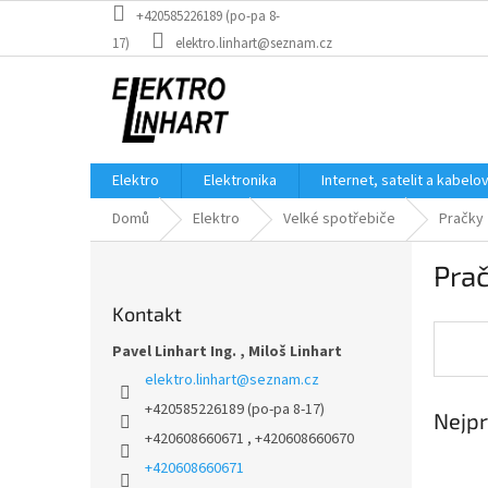
Přejít
+420585226189 (po-pa 8-
na
17)
elektro.linhart@seznam.cz
obsah
Elektro
Elektronika
Internet, satelit a kabelo
Domů
Elektro
Velké spotřebiče
Pračky
P
Pra
o
s
Kontakt
t
r
Pavel Linhart Ing. , Miloš Linhart
a
elektro.linhart
@
seznam.cz
n
+420585226189 (po-pa 8-17)
Nejpr
n
+420608660671 , +420608660670
í
p
+420608660671