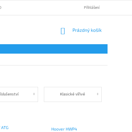
OBNÍCH ÚDAJŮ
Přihlášení
NÁKUPNÍ
Prázdný košík
KOŠÍK
íslušenství
Klasické vířivé
7 ATG
Hoover HWP4