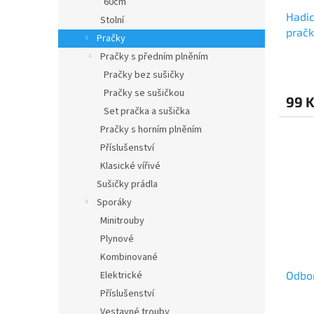
60cm
u
Hadic
k
Stolní
prač
t
Pračky
ů
Pračky s předním plněním
Pračky bez sušičky
Pračky se sušičkou
99 
Set pračka a sušička
Pračky s horním plněním
Příslušenství
Klasické vířivé
Sušičky prádla
Sporáky
Minitrouby
Plynové
Kombinované
Elektrické
Odbor
Příslušenství
Vestavné trouby