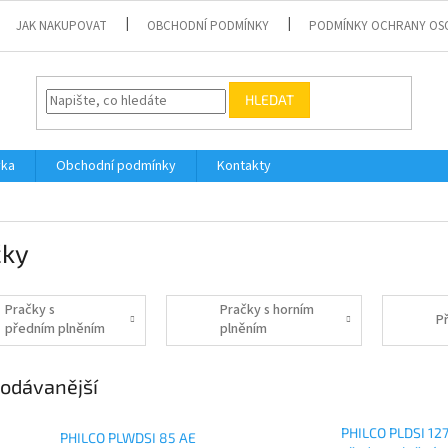
JAK NAKUPOVAT
OBCHODNÍ PODMÍNKY
PODMÍNKY OCHRANY OS
HLEDAT
vka
Obchodní podmínky
Kontakty
čky
Pračky s
Pračky s horním
Př
předním plněním
plněním
odávanější
PHILCO PLDSI 12
PHILCO PLWDSI 85 AE