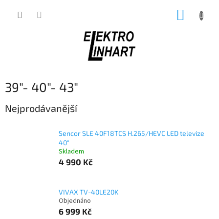
Přejít
NÁKUP
na
obsah
KOŠÍK
39"- 40"- 43"
Nejprodávanější
Sencor SLE 40F18TCS H.265/HEVC LED televize
40"
Skladem
4 990 Kč
VIVAX TV-40LE20K
Objednáno
6 999 Kč