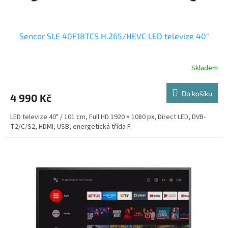
ů
Sencor SLE 40F18TCS H.265/HEVC LED televize 40"
Skladem
Do košíku
4 990 Kč
LED televize 40" / 101 cm, Full HD 1920 × 1080 px, Direct LED, DVB-
T2/C/S2, HDMI, USB, energetická třída F.