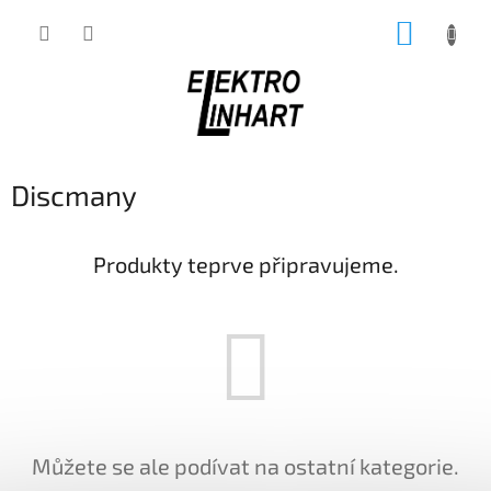
Přejít
NÁKUP
na
obsah
KOŠÍK
Discmany
Produkty teprve připravujeme.
Můžete se ale podívat na ostatní kategorie.