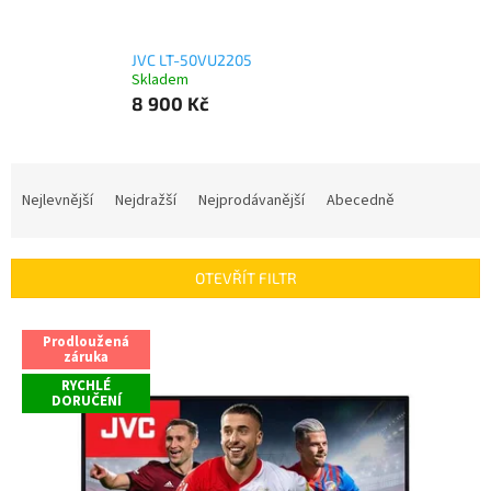
JVC LT-50VU2205
Skladem
8 900 Kč
Ř
a
Nejlevnější
Nejdražší
Nejprodávanější
Abecedně
z
e
n
OTEVŘÍT FILTR
í
p
V
r
Prodloužená
ý
záruka
o
p
RYCHLÉ
d
i
DORUČENÍ
u
s
k
p
t
r
ů