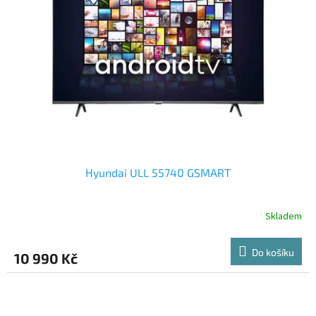
Hyundai ULL 55740 GSMART
Skladem
Průměrné
hodnocení
produktu
Do košíku
10 990 Kč
je
5,0
z
5
hvězdiček.