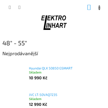
Přejít
NÁKUP
na
obsah
KOŠÍK
48" - 55"
Nejprodávanější
Hyundai QLX 50850 GSMART
Skladem
10 990 Kč
JVC LT-50VAQ7235
Skladem
12 990 Kč