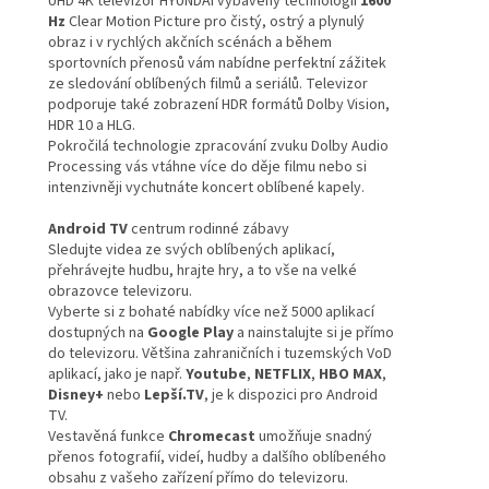
UHD 4K televizor HYUNDAI vybavený technologií
1600
Hz
Clear Motion Picture pro čistý, ostrý a plynulý
obraz i v rychlých akčních scénách a během
sportovních přenosů vám nabídne perfektní zážitek
ze sledování oblíbených filmů a seriálů. Televizor
podporuje také zobrazení HDR formátů Dolby Vision,
HDR 10 a HLG.
Pokročilá technologie zpracování zvuku Dolby Audio
Processing vás vtáhne více do děje filmu nebo si
intenzivněji vychutnáte koncert oblíbené kapely.
Android TV
centrum rodinné zábavy
Sledujte videa ze svých oblíbených aplikací,
přehrávejte hudbu, hrajte hry, a to vše na velké
obrazovce televizoru.
Vyberte si z bohaté nabídky více než 5000 aplikací
dostupných na
Google Play
a nainstalujte si je přímo
do televizoru. Většina zahraničních i tuzemských VoD
aplikací, jako je např.
Youtube
,
NETFLIX
,
HBO MAX
,
Disney+
nebo
Lepší.TV
, je k dispozici pro Android
TV.
Vestavěná funkce
Chromecast
umožňuje snadný
přenos fotografií, videí, hudby a dalšího oblíbeného
obsahu z vašeho zařízení přímo do televizoru.