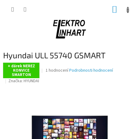
Přejít
NÁKUP
na
obsah
KOŠÍK
Hyundai ULL 55740 GSMART
+ dárek NEREZ
Průměrné
1 hodnocení
Podrobnosti hodnocení
KONVICE
SMARTON
hodnocení
Značka:
HYUNDAI
produktu
je
5,0
z
5
hvězdiček.