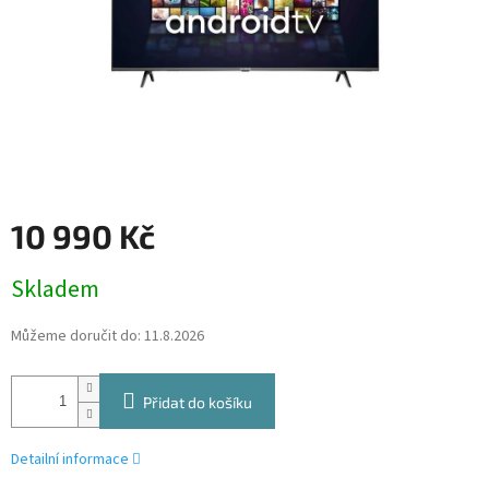
10 990 Kč
Měrná
Skladem
cena:
Můžeme doručit do:
11.8.2026
Přidat do košíku
Detailní informace