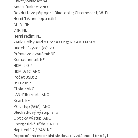
Chytrý ovladač: ne
Smart funkce: ANO
Bezdrátové připojení: Bluetooth; Chromecast; Wi-Fi
Herní TV: není optimální
ALLM: NE
VRR: NE
Herní režim: NE
Zvuk: Dolby Audio Processing; NICAM stereo
Hudební výkon (W): 20
Prémiové ozvučení: NE
Komponentní: NE
HDMI 2.0: 4
HDMI ARC: ANO
Počet USB: 2
USB 2.0: 2
CI slot: ANO
LAN (Ethernet): ANO
Scart: NE
PC vstup (VGA): ANO
Sluchátkový výstup: ano
Optický výstup: ANO
Energetická třída 2021: G
Napájení 12 / 24 V: NE
Doporučená minimální sledovací vzdálenost (m): 1,1