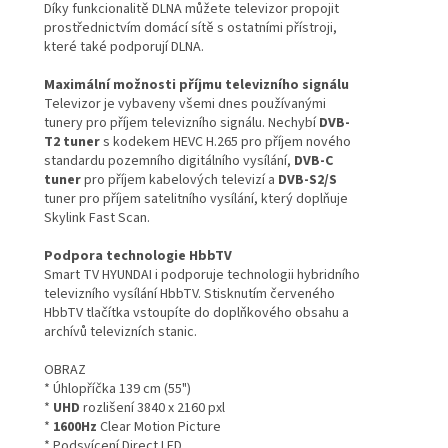
Díky funkcionalitě DLNA můžete televizor propojit
prostřednictvím domácí sítě s ostatními přístroji,
které také podporují DLNA.
Maximální možnosti příjmu televizního signálu
Televizor je vybaveny všemi dnes používanými
tunery pro příjem televizního signálu. Nechybí
DVB-
T2 tuner
s kodekem HEVC H.265 pro příjem nového
standardu pozemního digitálního vysílání,
DVB-C
tuner
pro příjem kabelových televizí a
DVB-S2/S
tuner pro příjem satelitního vysílání, který doplňuje
Skylink Fast Scan.
Podpora technologie HbbTV
Smart TV HYUNDAI i podporuje technologii hybridního
televizního vysílání HbbTV. Stisknutím červeného
HbbTV tlačítka vstoupíte do doplňkového obsahu a
archívů televizních stanic.
OBRAZ
* Úhlopříčka 139 cm (55")
*
UHD
rozlišení 3840 x 2160 pxl
*
1600Hz
Clear Motion Picture
* Podsvícení Direct LED