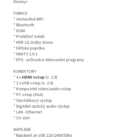
Disney+
FUNKCE
* Vestavěná WiFi
* Bluetooth
* DLNA
* Prohlížeč médií
* HDR 10, Dolby Vision
* Dětská pojistka
* HbbTV 2.0.2
* EPG - průvodce televizními programy
KONEKTORY
* 4 x
HDMI vstup
(v. 2.0)
* 2 x USB vstup (v. 2.0)
* Kompozitní video/audio vstup
* PC vstup (VGA)
* Sluchátkový výstup
* Digitální optický audio výstup
* LAN - Ethernet
* CI+ slot
NAPÁJENÍ
* Napájení ze sítě 220-240V/50Hz