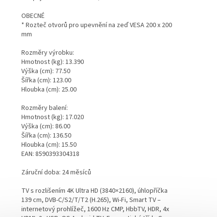
OBECNÉ
* Rozteč otvorů pro upevnění na zeď VESA 200 x 200
mm
Rozměry výrobku:
Hmotnost (kg): 13.390
Výška (cm): 77.50
Šířka (cm): 123.00
Hloubka (cm): 25.00
Rozměry balení:
Hmotnost (kg): 17.020
Výška (cm): 86.00
Šířka (cm): 136.50
Hloubka (cm): 15.50
EAN: 8590393304318
Záruční doba: 24 měsíců
TV s rozlišením 4K Ultra HD (3840×2160), úhlopříčka
139 cm, DVB-C/S2/T/T2 (H.265), Wi-Fi, Smart TV –
internetový prohlížeč, 1600 Hz CMP, HbbTV, HDR, 4x