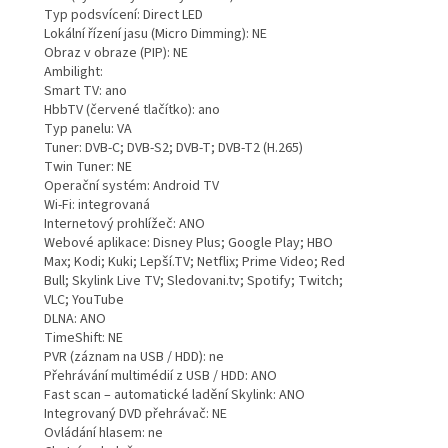
Typ podsvícení: Direct LED
Lokální řízení jasu (Micro Dimming): NE
Obraz v obraze (PIP): NE
Ambilight:
Smart TV: ano
HbbTV (červené tlačítko): ano
Typ panelu: VA
Tuner: DVB-C; DVB-S2; DVB-T; DVB-T2 (H.265)
Twin Tuner: NE
Operační systém: Android TV
Wi-Fi: integrovaná
Internetový prohlížeč: ANO
Webové aplikace: Disney Plus; Google Play; HBO
Max; Kodi; Kuki; Lepší.TV; Netflix; Prime Video; Red
Bull; Skylink Live TV; Sledovani.tv; Spotify; Twitch;
VLC; YouTube
DLNA: ANO
TimeShift: NE
PVR (záznam na USB / HDD): ne
Přehrávání multimédií z USB / HDD: ANO
Fast scan – automatické ladění Skylink: ANO
Integrovaný DVD přehrávač: NE
Ovládání hlasem: ne