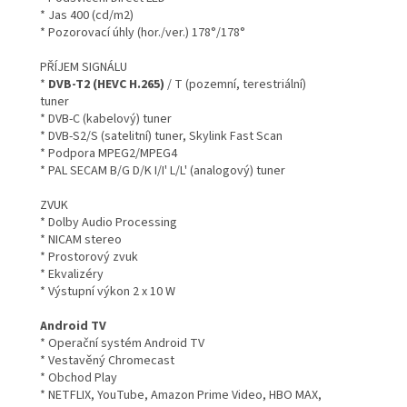
* Jas 400 (cd/m2)
* Pozorovací úhly (hor./ver.) 178°/178°
PŘÍJEM SIGNÁLU
*
DVB-T2 (HEVC H.265)
/ T (pozemní, terestriální)
tuner
* DVB-C (kabelový) tuner
* DVB-S2/S (satelitní) tuner, Skylink Fast Scan
* Podpora MPEG2/MPEG4
* PAL SECAM B/G D/K I/I' L/L' (analogový) tuner
ZVUK
* Dolby Audio Processing
* NICAM stereo
* Prostorový zvuk
* Ekvalizéry
* Výstupní výkon 2 x 10 W
Android TV
* Operační systém Android TV
* Vestavěný Chromecast
* Obchod Play
* NETFLIX, YouTube, Amazon Prime Video, HBO MAX,