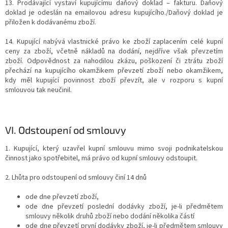
13. Prodávající vystaví kupujícímu daňový doklad – fakturu. Daňový
doklad je odeslán na emailovou adresu kupujícího./Daňový doklad je
přiložen k dodávanému zboží.
14. Kupující nabývá vlastnické právo ke zboží zaplacením celé kupní
ceny za zboží, včetně nákladů na dodání, nejdříve však převzetím
zboží. Odpovědnost za nahodilou zkázu, poškození či ztrátu zboží
přechází na kupujícího okamžikem převzetí zboží nebo okamžikem,
kdy měl kupující povinnost zboží převzít, ale v rozporu s kupní
smlouvou tak neučinil.
VI.
Odstoupení od smlouvy
1. Kupující, který uzavřel kupní smlouvu mimo svoji podnikatelskou
činnost jako spotřebitel, má právo od kupní smlouvy odstoupit.
2. Lhůta pro odstoupení od smlouvy činí 14 dnů
ode dne převzetí zboží,
ode dne převzetí poslední dodávky zboží, je-li předmětem
smlouvy několik druhů zboží nebo dodání několika částí
ode dne převzetí první dodávky zboží, je-li předmětem smlouvy