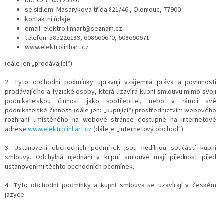
DIČ: CZ7105125346
se sídlem: Masarykova třída 821/46 , Olomouc, 77900
kontaktní údaje:
email: elektro.linhart@seznam.cz
telefon: 585226189, 608660670, 608660671
www.elektrolinhart.cz
(dále jen „prodávající“)
2. Tyto obchodní podmínky upravují vzájemná práva a povinnosti
prodávajícího a fyzické osoby, která uzavírá kupní smlouvu mimo svoji
podnikatelskou činnost jako spotřebitel, nebo v rámci své
podnikatelské činnosti (dále jen: „kupující“) prostřednictvím webového
rozhraní umístěného na webové stránce dostupné na internetové
adrese
www.elektrolinhart.cz
(dále je „internetový obchod“).
3. Ustanovení obchodních podmínek jsou nedílnou součástí kupní
smlouvy. Odchylná ujednání v kupní smlouvě mají přednost před
ustanoveními těchto obchodních podmínek.
4. Tyto obchodní podmínky a kupní smlouva se uzavírají v českém
jazyce.