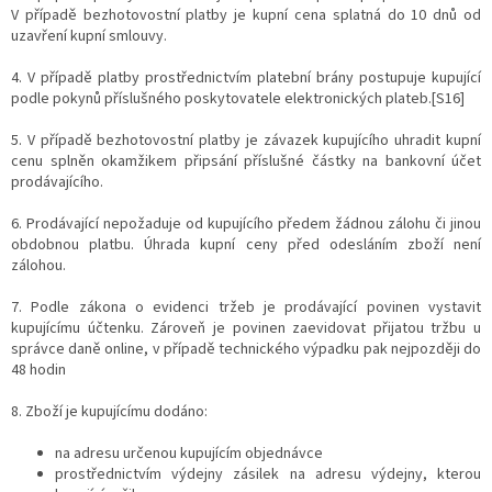
V případě bezhotovostní platby je kupní cena splatná do 10 dnů od
uzavření kupní smlouvy.
4. V případě platby prostřednictvím platební brány postupuje kupující
podle pokynů příslušného poskytovatele elektronických plateb.[S16]
5. V případě bezhotovostní platby je závazek kupujícího uhradit kupní
cenu splněn okamžikem připsání příslušné částky na bankovní účet
prodávajícího.
6. Prodávající nepožaduje od kupujícího předem žádnou zálohu či jinou
obdobnou platbu. Úhrada kupní ceny před odesláním zboží není
zálohou.
7. Podle zákona o evidenci tržeb je prodávající povinen vystavit
kupujícímu účtenku. Zároveň je povinen zaevidovat přijatou tržbu u
správce daně online, v případě technického výpadku pak nejpozději do
48 hodin
8. Zboží je kupujícímu dodáno:
na adresu určenou kupujícím objednávce
prostřednictvím výdejny zásilek na adresu výdejny, kterou