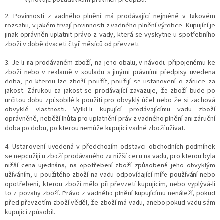
2. Povinnosti z vadného plnění má prodávající nejméně v takovém
rozsahu, v jakém trvají povinnosti z vadného plnění výrobce. Kupující je
jinak oprávněn uplatnit právo z vady, která se vyskytne u spotřebního
zboží v době dvaceti čtyř měsíců od převzetí.
3. Je-li na prodávaném zboží, na jeho obalu, v návodu připojenému ke
zboží nebo v reklamě v souladu s jinými právními předpisy uvedena
doba, po kterou lze zboží použít, použijí se ustanovení o záruce za
jakost. Zárukou za jakost se prodávající zavazuje, že zboží bude po
určitou dobu způsobilé k použití pro obvyklý účel nebo že si zachová
obvyklé vlastnosti. Vytkl-li kupující prodávajícímu vadu zboží
oprávněně, neběží lhůta pro uplatnění práv z vadného plnění ani záruční
doba po dobu, po kterou nemůže kupující vadné zboží užívat.
4. Ustanovení uvedená v předchozím odstavci obchodních podmínek
se nepoužijí u zboží prodávaného za nižší cenu na vadu, pro kterou byla
nižší cena ujednána, na opotřebení zboží způsobené jeho obvyklým
užíváním, u použitého zboží na vadu odpovídající míře používání nebo
opotřebení, kterou zboží mělo při převzetí kupujícím, nebo vyplývá-li
to z povahy zboží. Právo z vadného plnění kupujícímu nenáleží, pokud
před převzetím zboží věděl, že zboží má vadu, anebo pokud vadu sám
kupující způsobil.