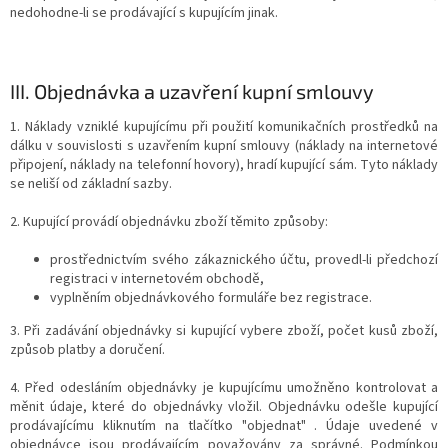
nedohodne-li se prodávající s kupujícím jinak.
III.
Objednávka a uzavření kupní smlouvy
1. Náklady vzniklé kupujícímu při použití komunikačních prostředků na
dálku v souvislosti s uzavřením kupní smlouvy (náklady na internetové
připojení, náklady na telefonní hovory), hradí kupující sám. Tyto náklady
se neliší od základní sazby.
2. Kupující provádí objednávku zboží těmito způsoby:
prostřednictvím svého zákaznického účtu, provedl-li předchozí
registraci v internetovém obchodě,
vyplněním objednávkového formuláře bez registrace.
3. Při zadávání objednávky si kupující vybere zboží, počet kusů zboží,
způsob platby a doručení.
4. Před odesláním objednávky je kupujícímu umožněno kontrolovat a
měnit údaje, které do objednávky vložil. Objednávku odešle kupující
prodávajícímu kliknutím na tlačítko "objednat" . Údaje uvedené v
objednávce jsou prodávajícím považovány za správné. Podmínkou