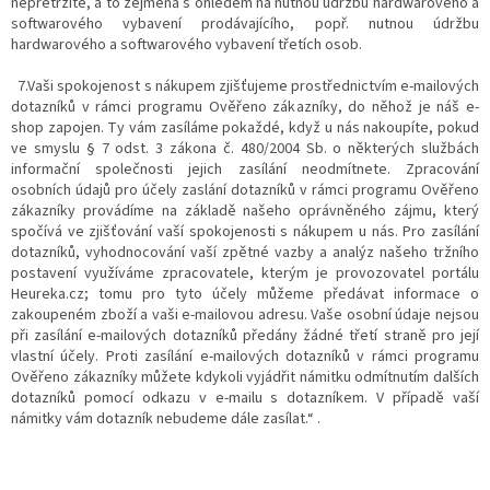
nepřetržitě, a to zejména s ohledem na nutnou údržbu hardwarového a
softwarového vybavení prodávajícího, popř. nutnou údržbu
hardwarového a softwarového vybavení třetích osob.
7.Vaši spokojenost s nákupem zjišťujeme prostřednictvím e-mailových
dotazníků v rámci programu Ověřeno zákazníky, do něhož je náš e-
shop zapojen. Ty vám zasíláme pokaždé, když u nás nakoupíte, pokud
ve smyslu § 7 odst. 3 zákona č. 480/2004 Sb. o některých službách
informační společnosti jejich zasílání neodmítnete. Zpracování
osobních údajů pro účely zaslání dotazníků v rámci programu Ověřeno
zákazníky provádíme na základě našeho oprávněného zájmu, který
spočívá ve zjišťování vaší spokojenosti s nákupem u nás. Pro zasílání
dotazníků, vyhodnocování vaší zpětné vazby a analýz našeho tržního
postavení využíváme zpracovatele, kterým je provozovatel portálu
Heureka.cz; tomu pro tyto účely můžeme předávat informace o
zakoupeném zboží a vaši e-mailovou adresu. Vaše osobní údaje nejsou
při zasílání e-mailových dotazníků předány žádné třetí straně pro její
vlastní účely. Proti zasílání e-mailových dotazníků v rámci programu
Ověřeno zákazníky můžete kdykoli vyjádřit námitku odmítnutím dalších
dotazníků pomocí odkazu v e-mailu s dotazníkem. V případě vaší
námitky vám dotazník nebudeme dále zasílat.“ .