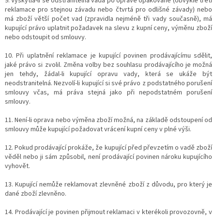
9. Vyskytla-li se odstranitelná vada po opravě opakovaně (obvykle třetí
reklamace pro stejnou závadu nebo čtvrtá pro odlišné závady) nebo
má zboží větší počet vad (zpravidla nejméně tři vady současně), má
kupující právo uplatnit požadavek na slevu z kupní ceny, výměnu zboží
nebo odstoupit od smlouvy.
10. Při uplatnění reklamace je kupující povinen prodávajícímu sdělit,
jaké právo si zvolil. Změna volby bez souhlasu prodávajícího je možná
jen tehdy, žádal-li kupující opravu vady, která se ukáže být
neodstranitelná. Nezvolí-li kupující si své právo z podstatného porušení
smlouvy včas, má práva stejná jako při nepodstatném porušení
smlouvy.
11. Není-li oprava nebo výměna zboží možná, na základě odstoupení od
smlouvy může kupující požadovat vrácení kupní ceny v plné výši.
12. Pokud prodávající prokáže, že kupující před převzetím o vadě zboží
věděl nebo ji sám způsobil, není prodávající povinen nároku kupujícího
vyhovět.
13. Kupující nemůže reklamovat zlevněné zboží z důvodu, pro který je
dané zboží zlevněno.
14. Prodávající je povinen přijmout reklamaci v kterékoli provozovně, v