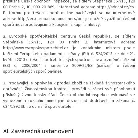
příslušná Česká obchodní inspekce, se sídlem Štěpánská 567/15, 120
00 Praha 2, IČ: 000 20 869, internetová adresa: https://adr.coi.cz/cs.
Platformu pro řešení sporů on-line nacházející se na internetové
adrese http://ec.europa.eu/consumers/odr je možné využít při řešení
sporů mezi prodávajícím a kupujícím z kupní smlouvy.
2. Evropské spotřebitelské centrum Česká republika, se sídlem
Štěpánská 567/15, 120 00 Praha 2, internetová adresa:
http://www.evropskyspotrebitel.cz je kontaktním místem podle
Nařízení Evropského parlamentu a Rady (EU) č. 524/2013 ze dne 21.
května 2013 o řešení spotřebitelských sporů on-line a o změně nařízení
(ES) č. 2006/2004 a směrnice 2009/22/ES (nařízení o řešení
spotřebitelských sporů on-line).
3. Prodávající je oprávněn k prodeji zboží na základě živnostenského
oprávnění. Živnostenskou kontrolu provádí v rámci své působnosti
příslušný živnostenský úřad. Česká obchodní inspekce vykonává ve
vymezeném rozsahu mimo jiné dozor nad dodržováním zákona č.
634/1992 Sb., o ochraně spotřebitele.
XI.
Závěrečná ustanovení