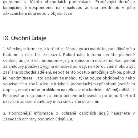
uvedenou v těchto obchodních podmínkách. Prodávající doručuje
kupujícímu korespondenci na emailovou adresu uvedenou v jeho
zákaznickém účtu nebo v objednávce.
IX.
Osobní údaje
1. Všechny informace, které při naší spolupráci uvedete, jsou důvěrné a
budeme s nimi tak zacházet. Pokud nám k tomu nedáte písemné
svolení, údaje o vás nebudeme jiným způsobem než za účelem plnění
ze smlouvy používat, vyjma emailové adresy, na kterou vám mohou být
zasílána obchodní sdělení, neboť tento postup umožňuje zákon, pokud
jej neodmítnete. Tato sdělení se mohou týkat pouze obdobného nebo
souvisejícího zboží a lze je kdykoliv jednoduchým způsobem (zasláním
dopisu, emailu nebo proklikem na odkaz v obchodním sdělení) odhlásit.
Emailová adresa bude za tímto účelem uchovávána po dobu 3 let od
uzavření poslední smlouvy mezi smluvními stranami.
2. Podrobnější informace o ochraně osobních údajů naleznete v
Zásadách ochrany osobních údajů ZDE