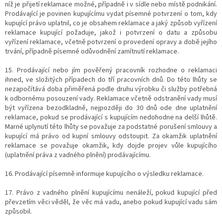
níž je přijetí reklamace možné, případně i v sídle nebo místě podnikání.
Prodávající je povinen kupujícímu vydat písemné potvrzení o tom, kdy
kupující právo uplatnil, co je obsahem reklamace a jaký způsob vyřízení
reklamace kupující požaduje, jakož i potvrzení o datu a způsobu
vyřízení reklamace, včetně potvrzení o provedení opravy a době jejího
trvání, případně písemné odůvodnění zamítnutí reklamace.
15. Prodávající nebo jím pověřený pracovník rozhodne o reklamaci
ihned, ve složitých případech do tří pracovních dnů. Do této lhůty se
nezapočítává doba přiměřená podle druhu výrobku či služby potřebná
k odbornému posouzení vady. Reklamace včetně odstranění vady musí
být vyřízena bezodkladně, nejpozději do 30 dnů ode dne uplatnění
reklamace, pokud se prodávající s kupujícím nedohodne na delší lhůtě.
Marné uplynutí této lhůty se považuje za podstatné porušení smlouvy a
kupující má právo od kupní smlouvy odstoupit. Za okamžik uplatnění
reklamace se považuje okamžik, kdy dojde projev vůle kupujícího
(uplatnění práva z vadného plnění) prodávajícímu.
16. Prodávající písemně informuje kupujícího o výsledku reklamace.
17. Právo z vadného plnění kupujícímu nenáleží, pokud kupující před
převzetím věci věděl, že věc má vadu, anebo pokud kupující vadu sám
způsobil.