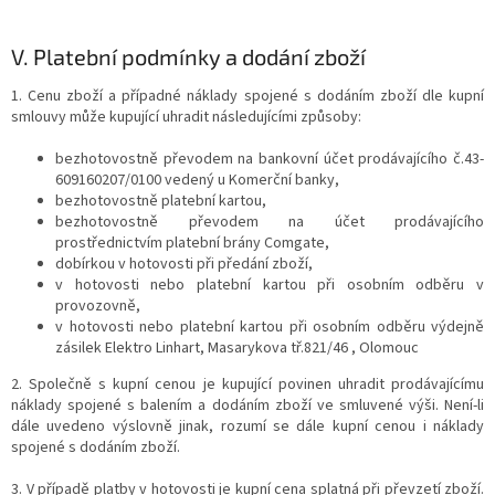
V.
Platební podmínky a dodání zboží
1. Cenu zboží a případné náklady spojené s dodáním zboží dle kupní
smlouvy může kupující uhradit následujícími způsoby:
bezhotovostně převodem na bankovní účet prodávajícího č.43-
609160207/0100 vedený u Komerční banky,
bezhotovostně platební kartou,
bezhotovostně převodem na účet prodávajícího
prostřednictvím platební brány Comgate,
dobírkou v hotovosti při předání zboží,
v hotovosti nebo platební kartou při osobním odběru v
provozovně,
v hotovosti nebo platební kartou při osobním odběru výdejně
zásilek Elektro Linhart, Masarykova tř.821/46 , Olomouc
2. Společně s kupní cenou je kupující povinen uhradit prodávajícímu
náklady spojené s balením a dodáním zboží ve smluvené výši. Není-li
dále uvedeno výslovně jinak, rozumí se dále kupní cenou i náklady
spojené s dodáním zboží.
3. V případě platby v hotovosti je kupní cena splatná při převzetí zboží.