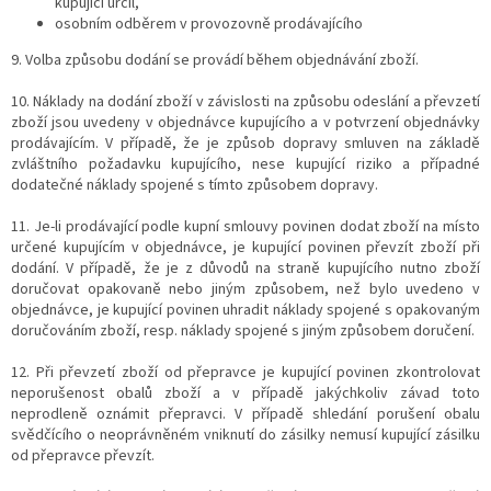
kupující určil,
osobním odběrem v provozovně prodávajícího
9.
Volba způsobu dodání se provádí během objednávání zboží.
10. Náklady na dodání zboží v závislosti na způsobu odeslání a převzetí
zboží jsou uvedeny v objednávce kupujícího a v potvrzení objednávky
prodávajícím. V případě, že je způsob dopravy smluven na základě
zvláštního požadavku kupujícího, nese kupující riziko a případné
dodatečné náklady spojené s tímto způsobem dopravy.
11. Je-li prodávající podle kupní smlouvy povinen dodat zboží na místo
určené kupujícím v objednávce, je kupující povinen převzít zboží při
dodání. V případě, že je z důvodů na straně kupujícího nutno zboží
doručovat opakovaně nebo jiným způsobem, než bylo uvedeno v
objednávce, je kupující povinen uhradit náklady spojené s opakovaným
doručováním zboží, resp. náklady spojené s jiným způsobem doručení.
12. Při převzetí zboží od přepravce je kupující povinen zkontrolovat
neporušenost obalů zboží a v případě jakýchkoliv závad toto
neprodleně oznámit přepravci. V případě shledání porušení obalu
svědčícího o neoprávněném vniknutí do zásilky nemusí kupující zásilku
od přepravce převzít.