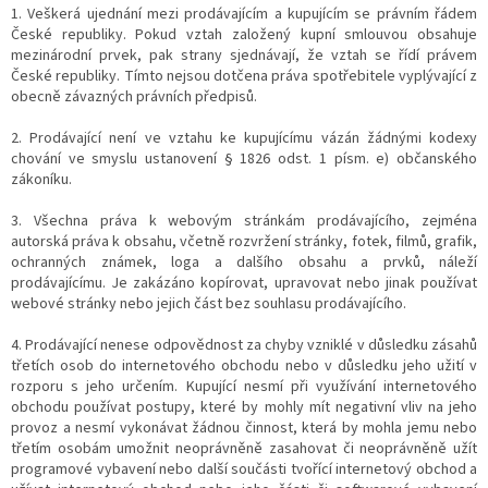
1. Veškerá ujednání mezi prodávajícím a kupujícím se právním řádem
České republiky. Pokud vztah založený kupní smlouvou obsahuje
mezinárodní prvek, pak strany sjednávají, že vztah se řídí právem
České republiky. Tímto nejsou dotčena práva spotřebitele vyplývající z
obecně závazných právních předpisů.
2. Prodávající není ve vztahu ke kupujícímu vázán žádnými kodexy
chování ve smyslu ustanovení § 1826 odst. 1 písm. e) občanského
zákoníku.
3. Všechna práva k webovým stránkám prodávajícího, zejména
autorská práva k obsahu, včetně rozvržení stránky, fotek, filmů, grafik,
ochranných známek, loga a dalšího obsahu a prvků, náleží
prodávajícímu. Je zakázáno kopírovat, upravovat nebo jinak používat
webové stránky nebo jejich část bez souhlasu prodávajícího.
4. Prodávající nenese odpovědnost za chyby vzniklé v důsledku zásahů
třetích osob do internetového obchodu nebo v důsledku jeho užití v
rozporu s jeho určením. Kupující nesmí při využívání internetového
obchodu používat postupy, které by mohly mít negativní vliv na jeho
provoz a nesmí vykonávat žádnou činnost, která by mohla jemu nebo
třetím osobám umožnit neoprávněně zasahovat či neoprávněně užít
programové vybavení nebo další součásti tvořící internetový obchod a