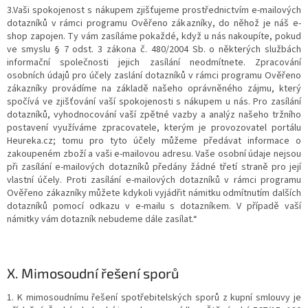
3.Vaši spokojenost s nákupem zjišťujeme prostřednictvím e-mailových
dotazníků v rámci programu Ověřeno zákazníky, do něhož je náš e-
shop zapojen. Ty vám zasíláme pokaždé, když u nás nakoupíte, pokud
ve smyslu § 7 odst. 3 zákona č. 480/2004 Sb. o některých službách
informační společnosti jejich zasílání neodmítnete. Zpracování
osobních údajů pro účely zaslání dotazníků v rámci programu Ověřeno
zákazníky provádíme na základě našeho oprávněného zájmu, který
spočívá ve zjišťování vaší spokojenosti s nákupem u nás. Pro zasílání
dotazníků, vyhodnocování vaší zpětné vazby a analýz našeho tržního
postavení využíváme zpracovatele, kterým je provozovatel portálu
Heureka.cz; tomu pro tyto účely můžeme předávat informace o
zakoupeném zboží a vaši e-mailovou adresu. Vaše osobní údaje nejsou
při zasílání e-mailových dotazníků předány žádné třetí straně pro její
vlastní účely. Proti zasílání e-mailových dotazníků v rámci programu
Ověřeno zákazníky můžete kdykoli vyjádřit námitku odmítnutím dalších
dotazníků pomocí odkazu v e-mailu s dotazníkem. V případě vaší
námitky vám dotazník nebudeme dále zasílat.“
X.
Mimosoudní řešení sporů
1. K mimosoudnímu řešení spotřebitelských sporů z kupní smlouvy je