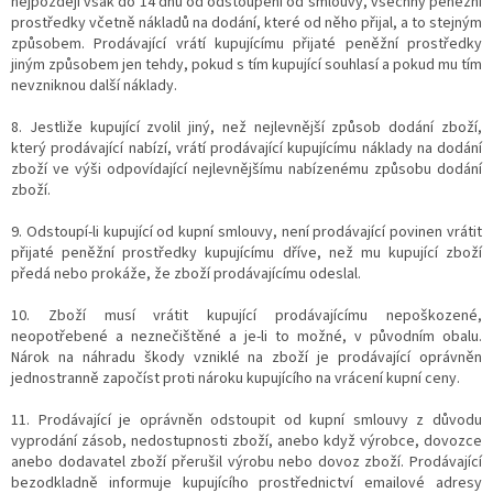
nejpozději však do 14 dnů od odstoupení od smlouvy, všechny peněžní
prostředky včetně nákladů na dodání, které od něho přijal, a to stejným
způsobem. Prodávající vrátí kupujícímu přijaté peněžní prostředky
jiným způsobem jen tehdy, pokud s tím kupující souhlasí a pokud mu tím
nevzniknou další náklady.
8. Jestliže kupující zvolil jiný, než nejlevnější způsob dodání zboží,
který prodávající nabízí, vrátí prodávající kupujícímu náklady na dodání
zboží ve výši odpovídající nejlevnějšímu nabízenému způsobu dodání
zboží.
9. Odstoupí-li kupující od kupní smlouvy, není prodávající povinen vrátit
přijaté peněžní prostředky kupujícímu dříve, než mu kupující zboží
předá nebo prokáže, že zboží prodávajícímu odeslal.
10. Zboží musí vrátit kupující prodávajícímu nepoškozené,
neopotřebené a neznečištěné a je-li to možné, v původním obalu.
Nárok na náhradu škody vzniklé na zboží je prodávající oprávněn
jednostranně započíst proti nároku kupujícího na vrácení kupní ceny.
11. Prodávající je oprávněn odstoupit od kupní smlouvy z důvodu
vyprodání zásob, nedostupnosti zboží, anebo když výrobce, dovozce
anebo dodavatel zboží přerušil výrobu nebo dovoz zboží. Prodávající
bezodkladně informuje kupujícího prostřednictví emailové adresy