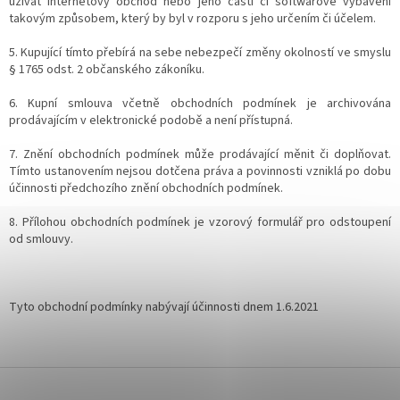
užívat internetový obchod nebo jeho části či softwarové vybavení
takovým způsobem, který by byl v rozporu s jeho určením či účelem.
5. Kupující tímto přebírá na sebe nebezpečí změny okolností ve smyslu
§ 1765 odst. 2 občanského zákoníku.
6. Kupní smlouva včetně obchodních podmínek je archivována
prodávajícím v elektronické podobě a není přístupná.
7. Znění obchodních podmínek může prodávající měnit či doplňovat.
Tímto ustanovením nejsou dotčena práva a povinnosti vzniklá po dobu
účinnosti předchozího znění obchodních podmínek.
8. Přílohou obchodních podmínek je vzorový formulář pro odstoupení
od smlouvy.
Tyto obchodní podmínky nabývají účinnosti dnem 1.6.2021
Z
á