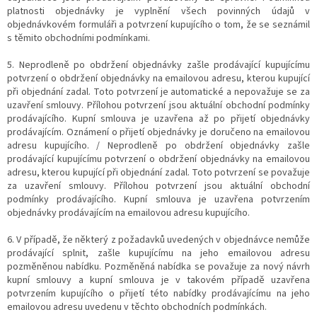
platnosti objednávky je vyplnění všech povinných údajů v
objednávkovém formuláři a potvrzení kupujícího o tom, že se seznámil
s těmito obchodními podmínkami.
5. Neprodleně po obdržení objednávky zašle prodávající kupujícímu
potvrzení o obdržení objednávky na emailovou adresu, kterou kupující
při objednání zadal. Toto potvrzení je automatické a nepovažuje se za
uzavření smlouvy. Přílohou potvrzení jsou aktuální obchodní podmínky
prodávajícího. Kupní smlouva je uzavřena až po přijetí objednávky
prodávajícím. Oznámení o přijetí objednávky je doručeno na emailovou
adresu kupujícího. / Neprodleně po obdržení objednávky zašle
prodávající kupujícímu potvrzení o obdržení objednávky na emailovou
adresu, kterou kupující při objednání zadal. Toto potvrzení se považuje
za uzavření smlouvy. Přílohou potvrzení jsou aktuální obchodní
podmínky prodávajícího. Kupní smlouva je uzavřena potvrzením
objednávky prodávajícím na emailovou adresu kupujícího.
6. V případě, že některý z požadavků uvedených v objednávce nemůže
prodávající splnit, zašle kupujícímu na jeho emailovou adresu
pozměněnou nabídku. Pozměněná nabídka se považuje za nový návrh
kupní smlouvy a kupní smlouva je v takovém případě uzavřena
potvrzením kupujícího o přijetí této nabídky prodávajícímu na jeho
emailovou adresu uvedenu v těchto obchodních podmínkách.