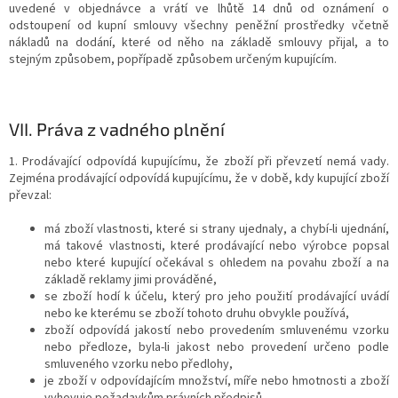
uvedené v objednávce a vrátí ve lhůtě 14 dnů od oznámení o
odstoupení od kupní smlouvy všechny peněžní prostředky včetně
nákladů na dodání, které od něho na základě smlouvy přijal, a to
stejným způsobem, popřípadě způsobem určeným kupujícím.
VII.
Práva z vadného plnění
1. Prodávající odpovídá kupujícímu, že zboží při převzetí nemá vady.
Zejména prodávající odpovídá kupujícímu, že v době, kdy kupující zboží
převzal:
má zboží vlastnosti, které si strany ujednaly, a chybí-li ujednání,
má takové vlastnosti, které prodávající nebo výrobce popsal
nebo které kupující očekával s ohledem na povahu zboží a na
základě reklamy jimi prováděné,
se zboží hodí k účelu, který pro jeho použití prodávající uvádí
nebo ke kterému se zboží tohoto druhu obvykle používá,
zboží odpovídá jakostí nebo provedením smluvenému vzorku
nebo předloze, byla-li jakost nebo provedení určeno podle
smluveného vzorku nebo předlohy,
je zboží v odpovídajícím množství, míře nebo hmotnosti a
zboží
vyhovuje požadavkům právních předpisů.