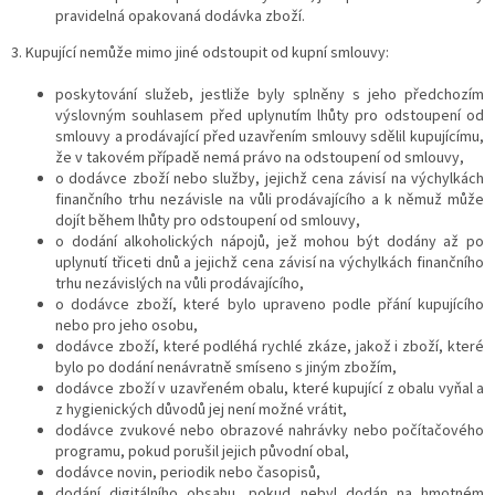
pravidelná opakovaná dodávka zboží.
3. Kupující nemůže mimo jiné odstoupit od kupní smlouvy:
poskytování služeb, jestliže byly splněny s jeho předchozím
výslovným souhlasem před uplynutím lhůty pro odstoupení od
smlouvy a prodávající před uzavřením smlouvy sdělil kupujícímu,
že v takovém případě nemá právo na odstoupení od smlouvy,
o dodávce zboží nebo služby, jejichž cena závisí na výchylkách
finančního trhu nezávisle na vůli prodávajícího a k němuž může
dojít během lhůty pro odstoupení od smlouvy,
o dodání alkoholických nápojů, jež mohou být dodány až po
uplynutí třiceti dnů a jejichž cena závisí na výchylkách finančního
trhu nezávislých na vůli prodávajícího,
o dodávce zboží, které bylo upraveno podle přání kupujícího
nebo pro jeho osobu,
dodávce zboží, které podléhá rychlé zkáze, jakož i zboží, které
bylo po dodání nenávratně smíseno s jiným zbožím,
dodávce zboží v uzavřeném obalu, které kupující z obalu vyňal a
z hygienických důvodů jej není možné vrátit,
dodávce zvukové nebo obrazové nahrávky nebo počítačového
programu, pokud porušil jejich původní obal,
dodávce novin, periodik nebo časopisů,
dodání digitálního obsahu, pokud nebyl dodán na hmotném