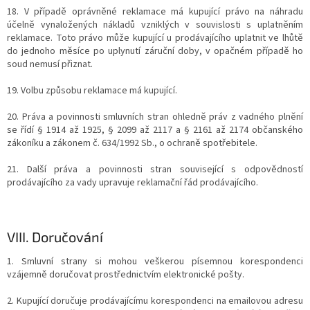
18. V případě oprávněné reklamace má kupující právo na náhradu
účelně vynaložených nákladů vzniklých v souvislosti s uplatněním
reklamace. Toto právo může kupující u prodávajícího uplatnit ve lhůtě
do jednoho měsíce po uplynutí záruční doby, v opačném případě ho
soud nemusí přiznat.
19. Volbu způsobu reklamace má kupující.
20. Práva a povinnosti smluvních stran ohledně práv z vadného plnění
se řídí § 1914 až 1925, § 2099 až 2117 a § 2161 až 2174 občanského
zákoníku a zákonem č. 634/1992 Sb., o ochraně spotřebitele.
21. Další práva a povinnosti stran související s odpovědností
prodávajícího za vady upravuje reklamační řád prodávajícího.
VIII.
Doručování
1. Smluvní strany si mohou veškerou písemnou korespondenci
vzájemně doručovat prostřednictvím elektronické pošty.
2. Kupující doručuje prodávajícímu korespondenci na emailovou adresu