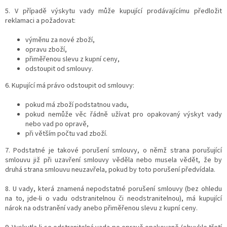
5. V případě výskytu vady může kupující prodávajícímu předložit
reklamaci a požadovat:
výměnu za nové zboží,
opravu zboží,
přiměřenou slevu z kupní ceny,
odstoupit od smlouvy.
6. Kupující má právo odstoupit od smlouvy:
pokud má zboží podstatnou vadu,
pokud nemůže věc řádně užívat pro opakovaný výskyt vady
nebo vad po opravě,
při větším počtu vad zboží.
7. Podstatné je takové porušení smlouvy, o němž strana porušující
smlouvu již při uzavření smlouvy věděla nebo musela vědět, že by
druhá strana smlouvu neuzavřela, pokud by toto porušení předvídala.
8. U vady, která znamená nepodstatné porušení smlouvy (bez ohledu
na to, jde-li o vadu odstranitelnou či neodstranitelnou), má kupující
nárok na odstranění vady anebo přiměřenou slevu z kupní ceny.