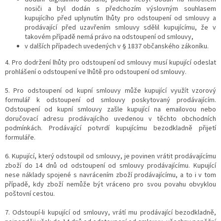
nosiči a byl dodán s předchozím výslovným souhlasem
kupujícího před uplynutím lhůty pro odstoupení od smlouvy a
prodávající před uzavřením smlouvy sdělil kupujícímu, že v
takovém případě nemá právo na odstoupení od smlouvy,
v dalších případech uvedených v § 1837 občanského zákoníku.
4. Pro dodržení lhůty pro odstoupení od smlouvy musí kupující odeslat
prohlášení o odstoupení ve lhůtě pro odstoupení od smlouvy.
5. Pro odstoupení od kupní smlouvy může kupující využít vzorový
formulář k odstoupení od smlouvy poskytovaný prodávajícím.
Odstoupení od kupní smlouvy zašle kupující na emailovou nebo
doručovací adresu prodávajícího uvedenou v těchto obchodních
podmínkách. Prodávající potvrdí kupujícímu bezodkladně přijetí
formuláře.
6. Kupující, který odstoupil od smlouvy, je povinen vrátit prodávajícímu
zboží do 14 dnů od odstoupení od smlouvy prodávajícímu. Kupující
nese náklady spojené s navrácením zboží prodávajícímu, a to i v tom
případě, kdy zboží nemůže být vráceno pro svou povahu obvyklou
poštovní cestou.
7. Odstoupí-li kupující od smlouvy, vrátí mu prodávající bezodkladně,