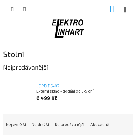
Přejít
NÁKUP
na
obsah
KOŠÍK
Stolní
Nejprodávanější
LORD D5-02
Externí sklad - dodání do 3-5 dní
6 499 Kč
Ř
a
Nejlevnější
Nejdražší
Nejprodávanější
Abecedně
z