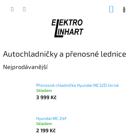
Přejít
NÁKUP
na
obsah
KOŠÍK
Autochladničky a přenosné lednice
Nejprodávanější
Přenosná chladnička Hyundai MC32D černá
Skladem
3 999 Kč
Hyundai MC 24F
Skladem
2 199 Kč