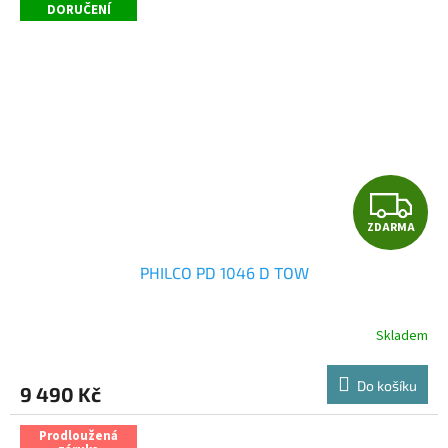
DORUČENÍ
Z
ZDARMA
D
PHILCO PD 1046 D TOW
A
R
Skladem
M
Do košíku
9 490 Kč
A
Prodloužená