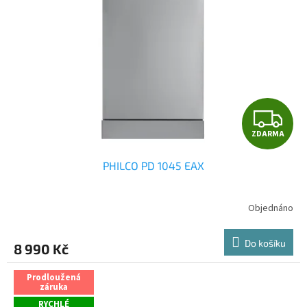
Z
ZDARMA
D
PHILCO PD 1045 EAX
A
R
Objednáno
M
Do košíku
8 990 Kč
A
Prodloužená
záruka
RYCHLÉ