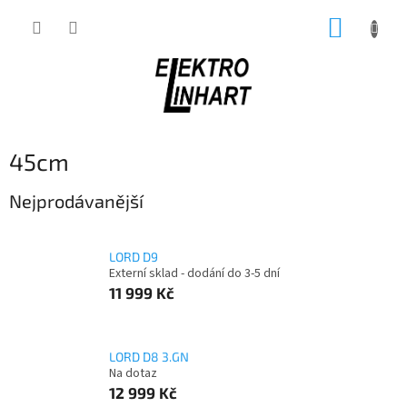
Přejít
NÁKUP
na
obsah
KOŠÍK
45cm
Nejprodávanější
LORD D9
Externí sklad - dodání do 3-5 dní
11 999 Kč
LORD D8 3.GN
Na dotaz
12 999 Kč