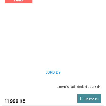
záruka
LORD D9
Externí sklad - dodání do 3-5 dní
Do košíku
11 999 Kč