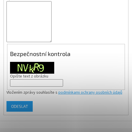
Bezpečnostní kontrola
Opište text z obrázku
Vložením zprávy souhlasíte s
podmínkami ochrany osobních údajů
ODESLAT
Z
á