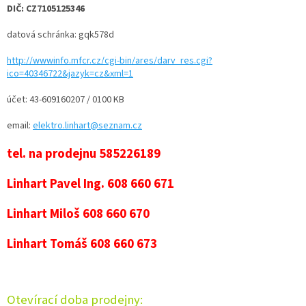
DIČ: CZ7105125346
datová schránka: gqk578d
http://wwwinfo.mfcr.cz/cgi-bin/ares/darv_res.cgi?
ico=40346722&jazyk=cz&xml=1
účet: 43-609160207 / 0100 KB
email:
elektro.linhart@seznam.cz
tel. na prodejnu 585226189
Linhart Pavel Ing. 608 660 671
Linhart Miloš 608 660 670
Linhart Tomáš 608 660 673
Otevírací doba prodejny: