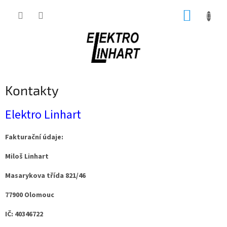
Přejít
NÁKUP
na
obsah
KOŠÍK
Kontakty
Elektro Linhart
Fakturační údaje:
Miloš Linhart
Masarykova třída 821/46
77900 Olomouc
IČ: 40346722