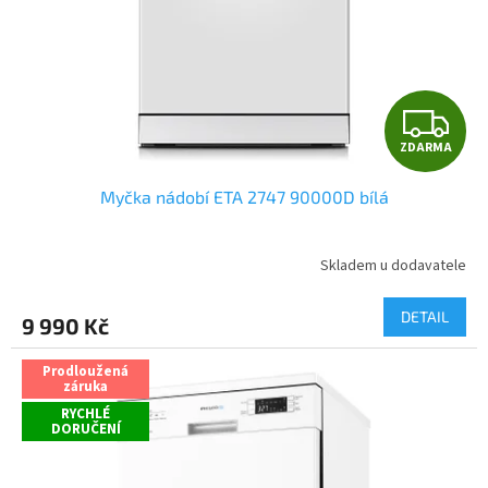
o
d
u
k
t
Z
ů
ZDARMA
D
Myčka nádobí ETA 2747 90000D bílá
A
R
Skladem u dodavatele
Průměrné
hodnocení
M
produktu
DETAIL
9 990 Kč
je
A
3,3
z
Prodloužená
záruka
5
hvězdiček.
RYCHLÉ
DORUČENÍ