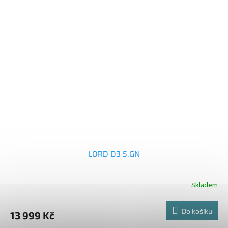
5
hvězdiček.
LORD D3 5.GN
Skladem
Do košíku
13 999 Kč