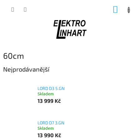
Přejít
NÁKUP
na
obsah
KOŠÍK
60cm
Nejprodávanější
LORD D3 5.GN
Skladem
13 999 Kč
LORD D7 3.GN
Skladem
13 990 Kč