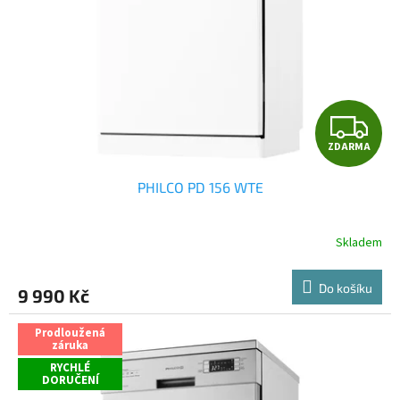
Z
ZDARMA
D
PHILCO PD 156 WTE
A
R
Skladem
Průměrné
hodnocení
M
produktu
Do košíku
9 990 Kč
je
A
5,0
z
Prodloužená
záruka
5
hvězdiček.
RYCHLÉ
DORUČENÍ