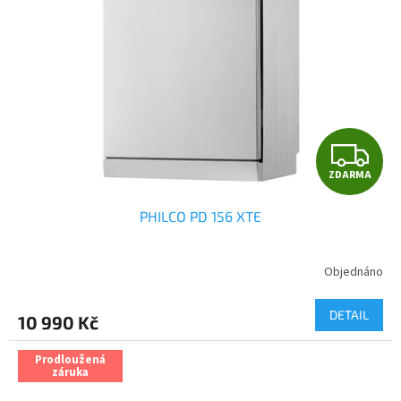
Z
ZDARMA
D
PHILCO PD 156 XTE
A
R
Objednáno
Průměrné
hodnocení
M
produktu
DETAIL
10 990 Kč
je
A
4,0
z
Prodloužená
záruka
5
hvězdiček.