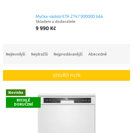
Myčka nádobí ETA 2747 90000D bílá
Skladem u dodavatele
9 990 Kč
Ř
a
Nejlevnější
Nejdražší
Nejprodávanější
Abecedně
z
e
n
OTEVŘÍT FILTR
í
p
V
r
Novinka
ý
o
RYCHLÉ
p
DORUČENÍ
d
i
u
s
k
p
t
r
ů