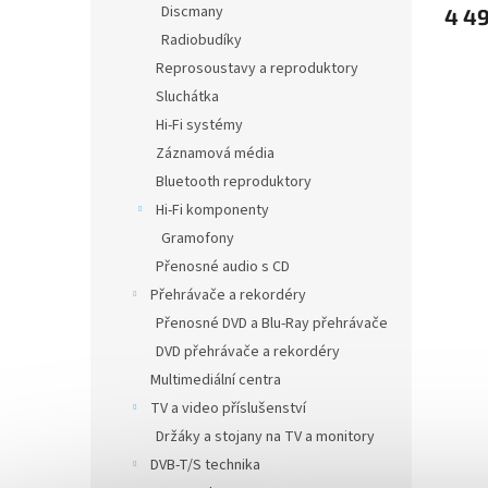
Discmany
4 4
je
Radiobudíky
4,5
z
Reprosoustavy a reproduktory
5
Sluchátka
hvězdi
Hi-Fi systémy
Záznamová média
Bluetooth reproduktory
Hi-Fi komponenty
Gramofony
Přenosné audio s CD
Přehrávače a rekordéry
Přenosné DVD a Blu-Ray přehrávače
DVD přehrávače a rekordéry
Multimediální centra
TV a video příslušenství
Držáky a stojany na TV a monitory
DVB-T/S technika