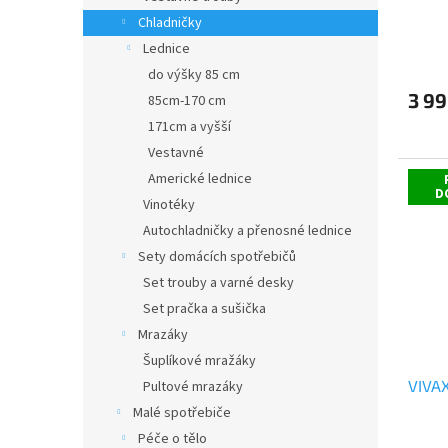
Chladničky
Průmě
Lednice
hodno
do výšky 85 cm
produ
3 99
85cm-170 cm
je
5,0
171cm a vyšší
z
Vestavné
5
hvězdi
Americké lednice
D
Vinotéky
Autochladničky a přenosné lednice
Sety domácích spotřebičů
Set trouby a varné desky
Set pračka a sušička
Mrazáky
Šuplíkové mražáky
VIVA
Pultové mrazáky
Malé spotřebiče
Péče o tělo