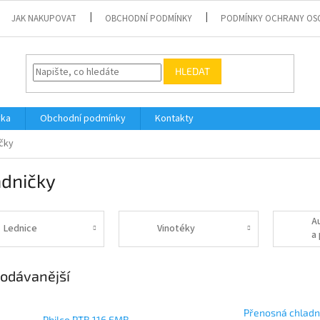
JAK NAKUPOVAT
OBCHODNÍ PODMÍNKY
PODMÍNKY OCHRANY OS
HLEDAT
vka
Obchodní podmínky
Kontakty
čky
adničky
A
Lednice
Vinotéky
a
l
odávanější
Přenosná chladn
Philco PTB 116 EMB