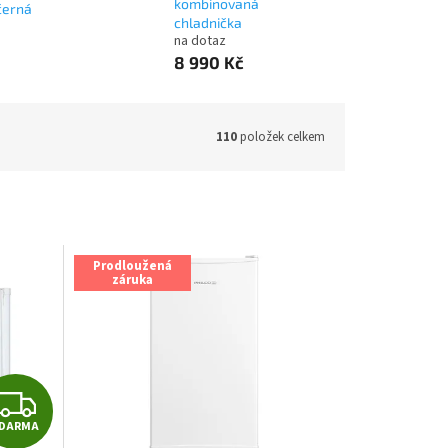
kombinovaná
černá
chladnička
na dotaz
8 990 Kč
110
položek celkem
Prodloužená
záruka
Z
DARMA
D