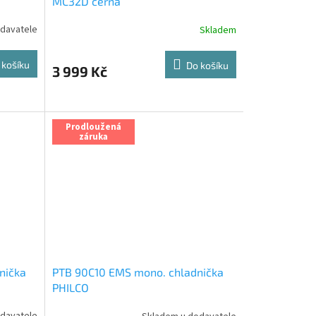
MC32D černá
davatele
Skladem
 košíku
Do košíku
3 999 Kč
Prodloužená
záruka
nička
PTB 90C10 EMS mono. chladnička
PHILCO