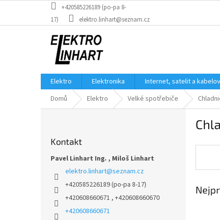
Přejít
+420585226189 (po-pa 8-
na
17)
elektro.linhart@seznam.cz
obsah
Elektro
Elektronika
Internet, satelit a kabelo
Domů
Elektro
Velké spotřebiče
Chladni
P
Chl
o
s
Kontakt
t
r
Pavel Linhart Ing. , Miloš Linhart
a
elektro.linhart
@
seznam.cz
n
+420585226189 (po-pa 8-17)
Nejpr
n
+420608660671 , +420608660670
í
p
+420608660671