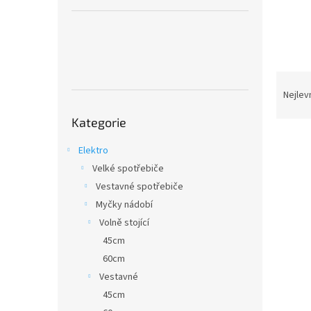
a
n
e
l
Ř
a
Nejlev
z
Přeskočit
Kategorie
kategorie
e
n
Elektro
í
Velké spotřebiče
p
V
r
Vestavné spotřebiče
ý
o
Myčky nádobí
p
d
i
Volně stojící
u
s
45cm
k
p
60cm
t
r
ů
Vestavné
o
45cm
d