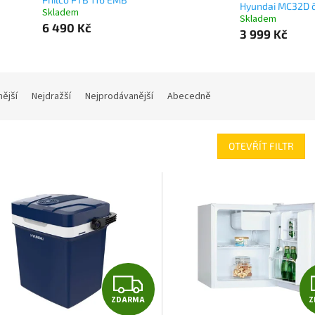
Hyundai MC32D 
Skladem
Skladem
6 490 Kč
3 999 Kč
nější
Nejdražší
Nejprodávanější
Abecedně
OTEVŘÍT FILTR
Z
ZDARMA
Z
D