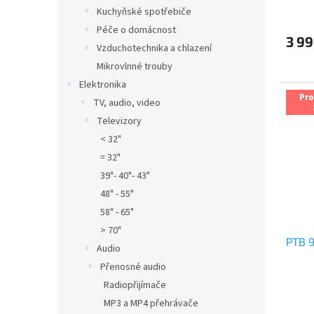
Průmě
Kuchyňské spotřebiče
hodno
produ
Péče o domácnost
3 99
je
Vzduchotechnika a chlazení
5,0
Mikrovlnné trouby
z
5
Elektronika
hvězdi
Pr
TV, audio, video
Televizory
< 32"
= 32"
39"- 40"- 43"
48" - 55"
58" - 65"
> 70"
PTB 
Audio
Přenosné audio
Radiopřijímače
Průmě
hodno
MP3 a MP4 přehrávače
produ