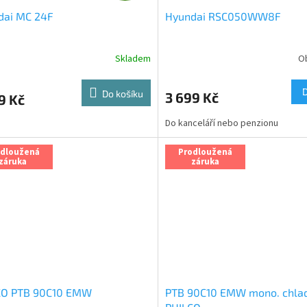
dai MC 24F
Hyundai RSC050WW8F
A
R
Skladem
O
rné
Průměrné
cení
hodnocení
M
ktu
produktu
Do košíku
3 699 Kč
9 Kč
je
A
5,0
Do kanceláří nebo penzionu
z
5
ček.
hvězdiček.
odloužená
Prodloužená
záruka
záruka
CO PTB 90C10 EMW
PTB 90C10 EMW mono. chla