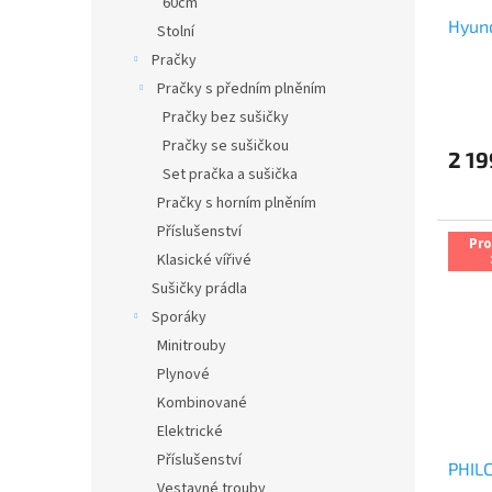
60cm
u
Hyun
k
Stolní
t
Pračky
ů
Pračky s předním plněním
Průmě
Pračky bez sušičky
hodno
produ
Pračky se sušičkou
2 19
je
Set pračka a sušička
5,0
z
Pračky s horním plněním
5
Příslušenství
hvězdi
Pr
Klasické vířivé
Sušičky prádla
Sporáky
Minitrouby
Plynové
Kombinované
Elektrické
Příslušenství
PHIL
Vestavné trouby