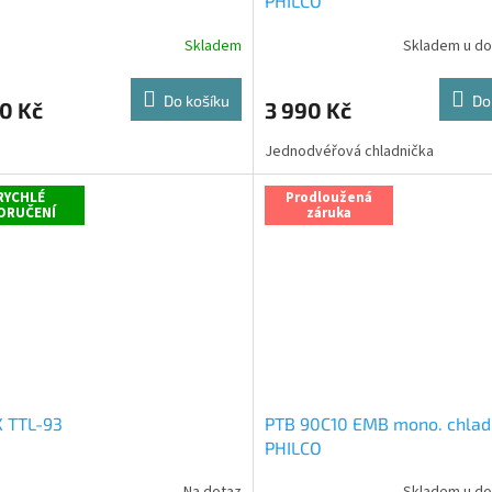
PHILCO
Skladem
Skladem u do
rné
cení
ktu
Do košíku
Do
0 Kč
3 990 Kč
Jednodvéřová chladnička
ček.
RYCHLÉ
Prodloužená
ORUČENÍ
záruka
X TTL-93
PTB 90C10 EMB mono. chlad
PHILCO