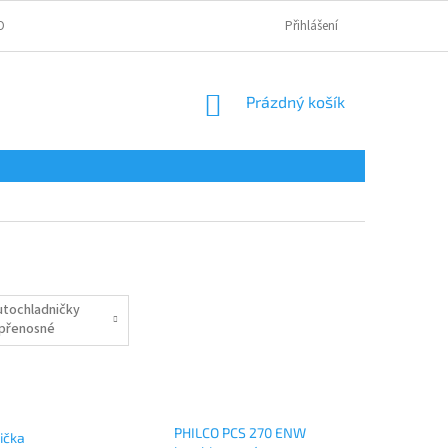
OBNÍCH ÚDAJŮ
Přihlášení
NÁKUPNÍ
Prázdný košík
KOŠÍK
utochladničky
 přenosné
ednice
PHILCO PCS 270 ENW
ička