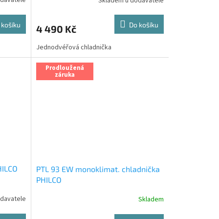
davatele
Skladem u dodavatele
Průměrné
hodnocení
produktu
 košíku
Do košíku
4 490 Kč
je
5,0
Jednodvéřová chladnička
z
5
hvězdiček.
Prodloužená
záruka
HILCO
PTL 93 EW monoklimat. chladnička
PHILCO
davatele
Skladem
Průměrné
hodnocení