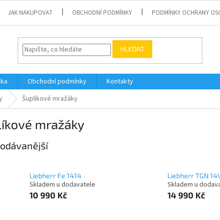
JAK NAKUPOVAT
OBCHODNÍ PODMÍNKY
PODMÍNKY OCHRANY OS
HLEDAT
vka
Obchodní podmínky
Kontakty
y
Šuplíkové mražáky
líkové mražáky
odávanější
Liebherr Fe 1414
Liebherr TGN 14
Skladem u dodavatele
Skladem u dodav
10 990 Kč
14 990 Kč