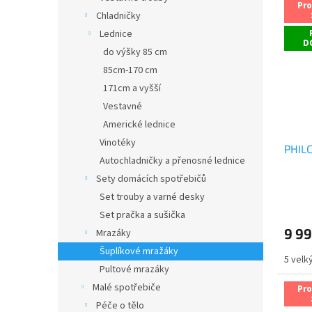
Pr
Chladničky
Lednice
D
do výšky 85 cm
85cm-170 cm
171cm a vyšší
Vestavné
Americké lednice
Vinotéky
PHILC
Autochladničky a přenosné lednice
Sety domácích spotřebičů
Průmě
Set trouby a varné desky
hodno
Set pračka a sušička
produ
9 99
Mrazáky
je
4,0
Šuplíkové mražáky
5 velk
z
Pultové mrazáky
5
hvězdi
Malé spotřebiče
Pr
Péče o tělo