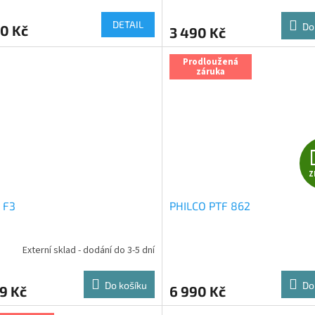
cení
hodnocení
M
ktu
produktu
DETAIL
Do
0 Kč
3 490 Kč
je
A
5,0
z
Prodloužená
záruka
5
ček.
hvězdiček.
Z
 F3
PHILCO PTF 862
Externí sklad - dodání do 3-5 dní
Průměrné
hodnocení
produktu
Do košíku
Do
9 Kč
6 990 Kč
je
5,0