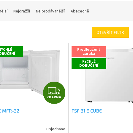
nější
Nejdražší
Nejprodávanější
Abecedně
OTEVŘÍT FILTR
RYCHLÉ
Prodloužená
ORUČENÍ
záruka
RYCHLÉ
DORUČENÍ
Z
ZDARMA
D
X MFR-32
PSF 31 E CUBE
A
R
Objednáno
rné
Průměrné