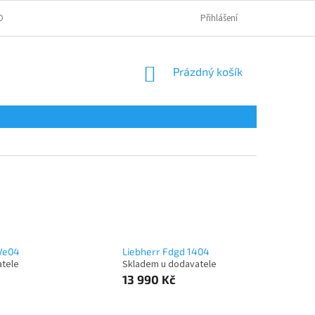
OBNÍCH ÚDAJŮ
Přihlášení
NÁKUPNÍ
Prázdný košík
KOŠÍK
Ve04
Liebherr Fdgd 1404
atele
Skladem u dodavatele
13 990 Kč