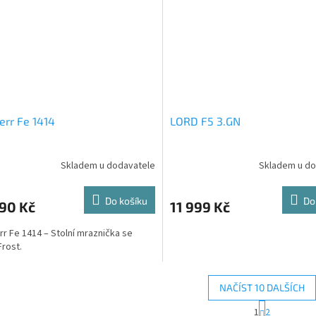
err Fe 1414
LORD F5 3.GN
Skladem u dodavatele
Skladem u do
Průměrné
hodnocení
produktu
Do košíku
Do
90 Kč
11 999 Kč
je
5,0
rr Fe 1414 – Stolní mraznička se
z
rost.
5
hvězdiček.
NAČÍST 10 DALŠÍCH
S
1
2