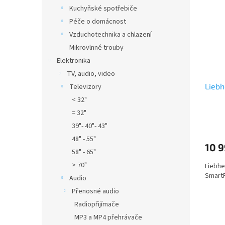
Kuchyňské spotřebiče
Péče o domácnost
Vzduchotechnika a chlazení
Mikrovlnné trouby
Elektronika
TV, audio, video
Liebh
Televizory
< 32"
= 32"
39"- 40"- 43"
48" - 55"
10 9
58" - 65"
> 70"
Liebhe
SmartF
Audio
Přenosné audio
Radiopřijímače
MP3 a MP4 přehrávače