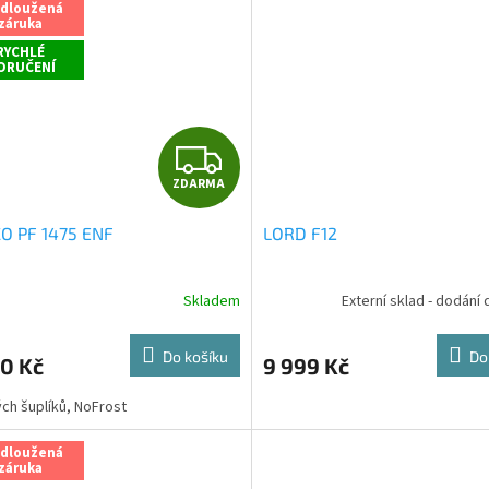
z
odloužená
záruka
5
hvězdiček.
RYCHLÉ
ORUČENÍ
Z
ZDARMA
D
O PF 1475 ENF
LORD F12
A
R
Skladem
Externí sklad - dodání 
rné
cení
M
ktu
Do košíku
Do
0 Kč
9 999 Kč
A
ých šuplíků, NoFrost
ček.
odloužená
záruka