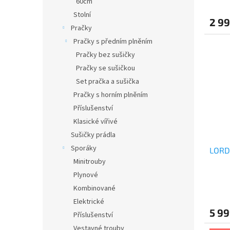
60cm
hodno
produ
Stolní
2 99
je
Pračky
4,0
Pračky s předním plněním
z
5
Pračky bez sušičky
hvězdi
Pračky se sušičkou
Set pračka a sušička
Pračky s horním plněním
Příslušenství
Klasické vířivé
Sušičky prádla
Sporáky
LORD
Minitrouby
Plynové
Kombinované
Elektrické
5 99
Příslušenství
Vestavné trouby