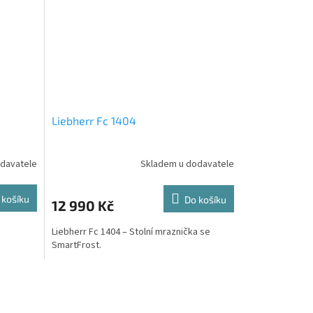
Liebherr Fc 1404
davatele
Skladem u dodavatele
 košíku
Do košíku
12 990 Kč
Liebherr Fc 1404 – Stolní mraznička se
SmartFrost.