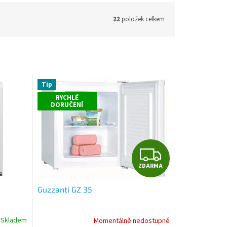
22
položek celkem
Tip
RYCHLÉ
DORUČENÍ
Z
ZDARMA
D
Guzzanti GZ 35
A
R
Skladem
Momentálně nedostupné
Průměrné