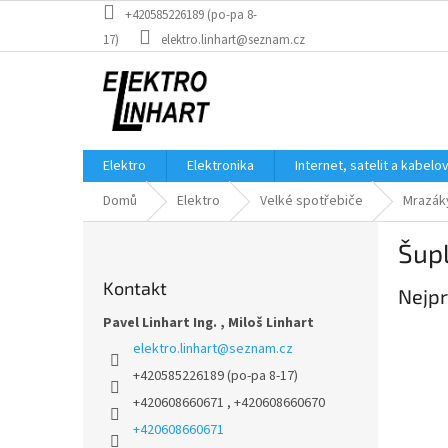
Přejít
+420585226189 (po-pa 8-
na
17)
elektro.linhart@seznam.cz
obsah
Elektro
Elektronika
Internet, satelit a kabelo
Domů
Elektro
Velké spotřebiče
Mrazák
P
Šup
o
s
Kontakt
Nejpr
t
r
Pavel Linhart Ing. , Miloš Linhart
a
elektro.linhart
@
seznam.cz
n
+420585226189 (po-pa 8-17)
n
+420608660671 , +420608660670
í
p
+420608660671