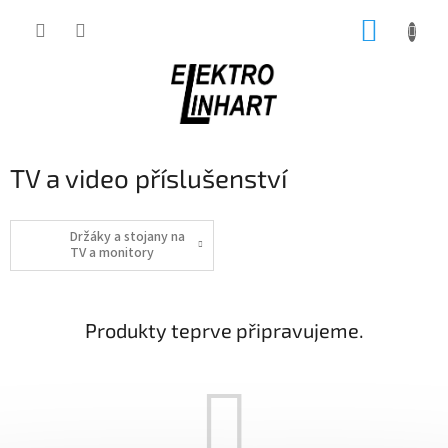
Přejít
NÁKUP
na
obsah
KOŠÍK
TV a video příslušenství
Držáky a stojany na
TV a monitory
Produkty teprve připravujeme.