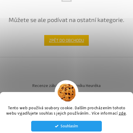
Můžete se ale podívat na ostatní kategorie.
ZPĚT DO OBCHODU
Z
á
p
a
t
Recenze zákazníků dotazníku Heuréka
í
Tento web používá soubory cookie. Dalším procházením tohoto
webu vyjadřujete souhlas s jejich používáním.. Více informací
zde
.
Vytvořil Shoptet
Souhlasím
STÁLE MÁME NĚJAKÉ VENTILÁTORY SKLADEM VOLEJTE SI NA AKTUÁLNÍ
Copyright 2026
ELEKTRO LINHART
. Všechna práva vyhrazena.