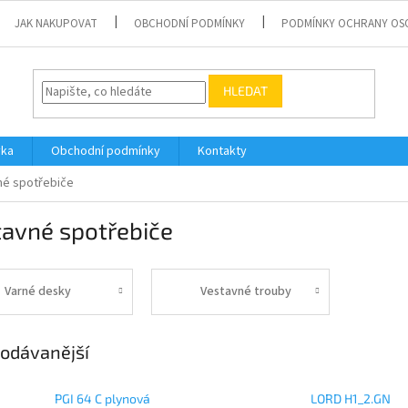
JAK NAKUPOVAT
OBCHODNÍ PODMÍNKY
PODMÍNKY OCHRANY OS
HLEDAT
vka
Obchodní podmínky
Kontakty
né spotřebiče
tavné spotřebiče
Varné desky
Vestavné trouby
odávanější
PGI 64 C plynová
LORD H1_2.GN