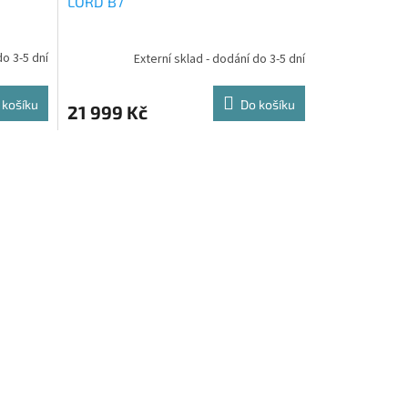
LORD B7
do 3-5 dní
Externí sklad - dodání do 3-5 dní
 košíku
Do košíku
21 999 Kč