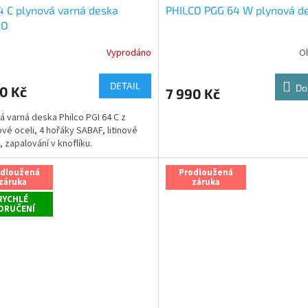
4 C plynová varná deska
PHILCO PGG 64 W plynová d
CO
Vyprodáno
O
Průměrné
hodnocení
produktu
DETAIL
Do
0 Kč
7 990 Kč
je
5,0
á varná deska Philco PGI 64 C z
z
vé oceli, 4 hořáky SABAF, litinové
5
, zapalování v knoflíku.
hvězdiček.
odloužená
Prodloužená
záruka
záruka
RYCHLÉ
ORUČENÍ