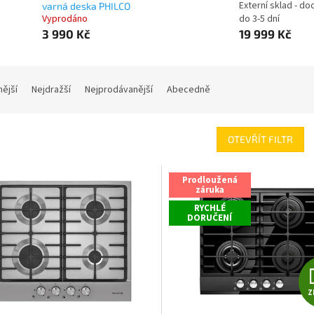
Externí sklad - do
varná deska PHILCO
Vyprodáno
do 3-5 dní
3 990 Kč
19 999 Kč
nější
Nejdražší
Nejprodávanější
Abecedně
OTEVŘÍT FILTR
Prodloužená
záruka
RYCHLÉ
DORUČENÍ
Z