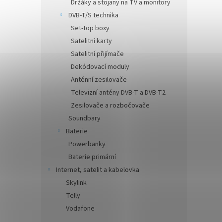
Držáky a stojany na TV a monitory
DVB-T/S technika
Set-top boxy
Satelitní karty
Satelitní přijímače
Dekódovací moduly
Anténní zesilovače
Televizní antény DVB-T a DVB-T2
Zesilovače a rozbočovače
Soundbary
Baterie
Powerbanky
Baterie primární
Internet, satelit a kabelovka
Skylink
Telly
Vodafone