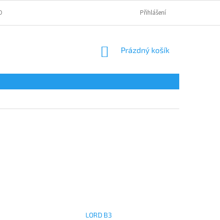
OBNÍCH ÚDAJŮ
Přihlášení
NÁKUPNÍ
Prázdný košík
KOŠÍK
LORD B3