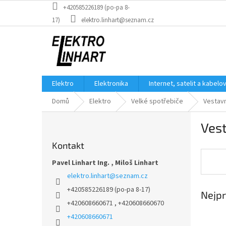
Přejít
+420585226189 (po-pa 8-
na
17)
elektro.linhart@seznam.cz
obsah
Elektro
Elektronika
Internet, satelit a kabelo
Domů
Elektro
Velké spotřebiče
Vestav
P
Ves
o
s
Kontakt
t
r
Pavel Linhart Ing. , Miloš Linhart
a
elektro.linhart
@
seznam.cz
n
+420585226189 (po-pa 8-17)
Nejpr
n
+420608660671 , +420608660670
í
p
+420608660671