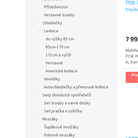
POB 7
Příslušenství
troub
Vestavné trouby
Průmě
Chladničky
hodno
Lednice
produ
7 99
do výšky 85 cm
je
5,0
85cm-170 cm
Multif
z
171cm a vyšší
POB 76
5
A, 9 p
Vestavné
hvězdi
Americké lednice
Pr
Vinotéky
Autochladničky a přenosné lednice
Sety domácích spotřebičů
Set trouby a varné desky
Set pračka a sušička
Mrazáky
Šuplíkové mražáky
Pultové mrazáky