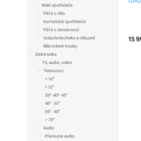
LORD
Malé spotřebiče
Péče o tělo
Kuchyňské spotřebiče
Péče o domácnost
15 9
Vzduchotechnika a chlazení
Mikrovlnné trouby
Elektronika
TV, audio, video
Televizory
< 32"
= 32"
39"- 40"- 43"
48" - 55"
58" - 65"
> 70"
Audio
Přenosné audio