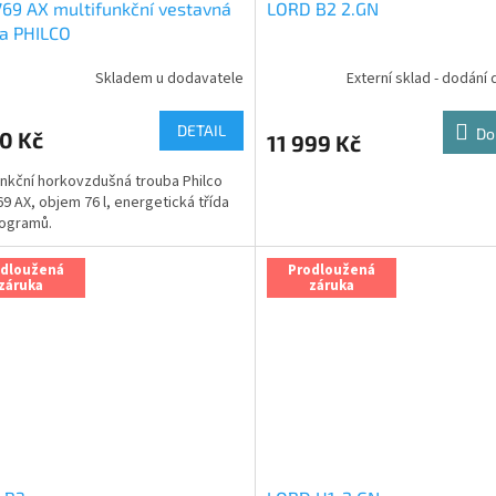
69 AX multifunkční vestavná
LORD B2 2.GN
a PHILCO
Skladem u dodavatele
Externí sklad - dodání 
rné
cení
ktu
DETAIL
Do
0 Kč
11 999 Kč
unkční horkovzdušná trouba Philco
9 AX, objem 76 l, energetická třída
rogramů.
ček.
odloužená
Prodloužená
záruka
záruka