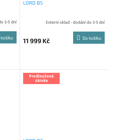
LORD B5
do 3-5 dní
Externí sklad - dodání do 3-5 dní
 košíku
Do košíku
11 999 Kč
Prodloužená
záruka