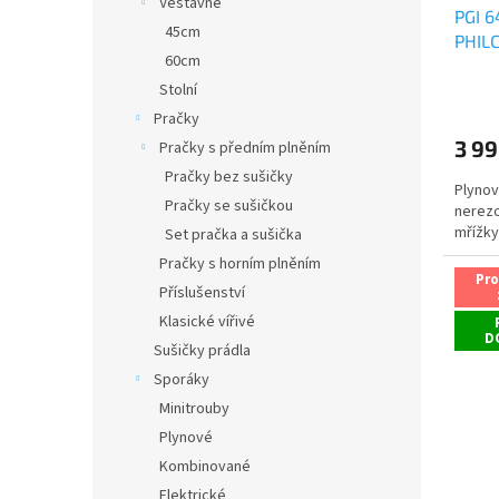
Vestavné
PGI 6
k
45cm
PHIL
t
60cm
ů
Stolní
Pračky
3 99
Pračky s předním plněním
Pračky bez sušičky
Plynov
Pračky se sušičkou
nerezo
mřížky
Set pračka a sušička
Pračky s horním plněním
Pr
Příslušenství
Klasické vířivé
D
Sušičky prádla
Sporáky
Minitrouby
Plynové
Kombinované
Elektrické