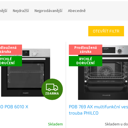
nější
Nejdražší
Nejprodávanější
Abecedně
OTEVŘÍT FILTR
odloužená
Prodloužená
záruka
záruka
RYCHLÉ
RYCHLÉ
ORUČENÍ
DORUČENÍ
Z
ZDARMA
D
CO POB 6010 X
POB 769 AX multifunkční ve
A
trouba PHILCO
R
Skladem
Skladem u do
rné
Průměrné