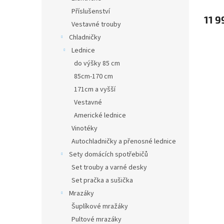
Příslušenství
11 9
Vestavné trouby
Chladničky
Lednice
do výšky 85 cm
85cm-170 cm
171cm a vyšší
Vestavné
Americké lednice
Vinotéky
Autochladničky a přenosné lednice
Sety domácích spotřebičů
Set trouby a varné desky
Set pračka a sušička
Mrazáky
Šuplíkové mražáky
Pultové mrazáky