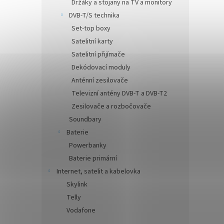
Držáky a stojany na TV a monitory
DVB-T/S technika
Set-top boxy
Satelitní karty
Satelitní přijímače
Dekódovací moduly
Anténní zesilovače
Televizní antény DVB-T a DVB-T2
Zesilovače a rozbočovače
Soundbary
Baterie
Powerbanky
Baterie primární
Internet, satelit a kabelovka
Skylink
Telly
Vodafone