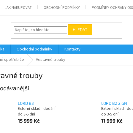
JAK NAKUPOVAT
OBCHODNÍ PODMÍNKY
PODMÍNKY OCHRANY OS
HLEDAT
vka
Obchodní podmínky
Kontakty
né spotřebiče
Vestavné trouby
tavné trouby
odávanější
LORD B3
LORD B2 2.GN
Externí sklad - dodání
Externí sklad - do
do 3-5 dní
do 3-5 dní
15 999 Kč
11 999 Kč