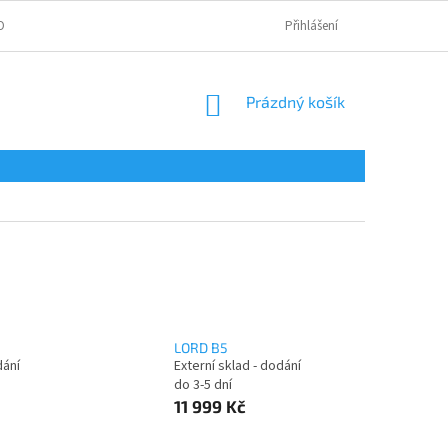
OBNÍCH ÚDAJŮ
Přihlášení
NÁKUPNÍ
Prázdný košík
KOŠÍK
LORD B5
dání
Externí sklad - dodání
do 3-5 dní
11 999 Kč