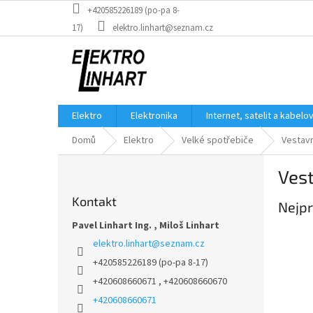
Přejít
+420585226189 (po-pa 8-
na
17)
elektro.linhart@seznam.cz
obsah
Elektro
Elektronika
Internet, satelit a kabelo
Domů
Elektro
Velké spotřebiče
Vestav
P
Ves
o
s
Kontakt
Nejpr
t
r
Pavel Linhart Ing. , Miloš Linhart
a
elektro.linhart
@
seznam.cz
n
+420585226189 (po-pa 8-17)
n
+420608660671 , +420608660670
í
p
+420608660671