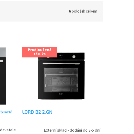
6
položek celkem
Prodloužená
záruka
stavná
LORD B2 2.GN
davatele
Externí sklad - dodání do 3-5 dní