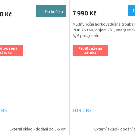
cení
hodnocení
M
ktu
produktu
Do košíku
7 990 Kč
0 Kč
je
A
5,0
Multifunkční horkovzdušná trouba 
z
POB 769 AX, objem 76 l, energetick
5
A, 9 programů.
ček.
hvězdiček.
odloužená
Prodloužená
záruka
záruka
 B5
LORD B3
Externí sklad - dodání do 3-5 dní
Externí sklad - dodání 