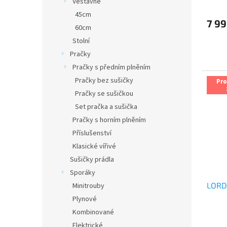
Vestavné
hodno
produ
45cm
7 99
je
60cm
5,0
Stolní
z
5
Pračky
hvězdi
Pračky s předním plněním
Pračky bez sušičky
Pr
Pračky se sušičkou
Set pračka a sušička
Pračky s horním plněním
Příslušenství
Klasické vířivé
Sušičky prádla
Sporáky
LORD
Minitrouby
Plynové
Kombinované
Elektrické