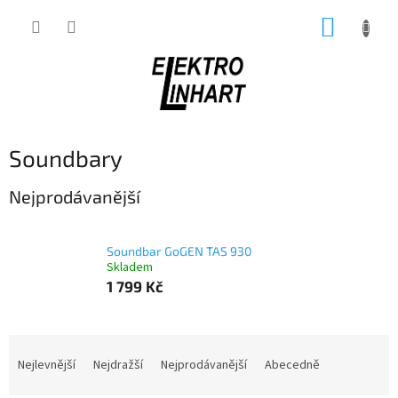
Přejít
NÁKUP
na
obsah
KOŠÍK
Soundbary
Nejprodávanější
Soundbar GoGEN TAS 930
Skladem
1 799 Kč
Ř
a
Nejlevnější
Nejdražší
Nejprodávanější
Abecedně
z