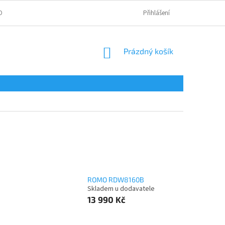
OBNÍCH ÚDAJŮ
Přihlášení
NÁKUPNÍ
Prázdný košík
KOŠÍK
ROMO RDW8160B
Skladem u dodavatele
13 990 Kč