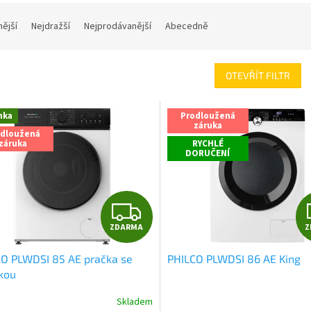
nější
Nejdražší
Nejprodávanější
Abecedně
OTEVŘÍT FILTR
nka
Prodloužená
záruka
odloužená
záruka
RYCHLÉ
DORUČENÍ
Z
ZDARMA
Z
D
O PLWDSI 85 AE pračka se
PHILCO PLWDSI 86 AE King
A
kou
R
Skladem
Průměrné