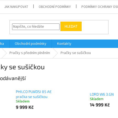
JAK NAKUPOVAT
OBCHODNÍ PODMÍNKY
PODMÍNKY OCHRANY OS
HLEDAT
vka
Obchodní podmínky
Kontakty
Pračky s předním plněním
Pračky se sušičkou
ky se sušičkou
odávanější
PHILCO PLWDSI 85 AE
LORD W6 3.GN
pračka se sušičkou
Skladem
Skladem
14 999 Kč
9 999 Kč