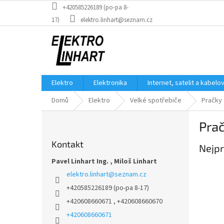
Přejít
+420585226189 (po-pa 8-
na
17)
elektro.linhart@seznam.cz
obsah
Elektro
Elektronika
Internet, satelit a kabelo
Domů
Elektro
Velké spotřebiče
Pračky
P
Prač
o
s
Kontakt
Nejpr
t
r
Pavel Linhart Ing. , Miloš Linhart
a
elektro.linhart
@
seznam.cz
n
+420585226189 (po-pa 8-17)
n
+420608660671 , +420608660670
í
p
+420608660671