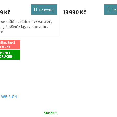
hodnocení
M
produktu
Do košíku
Do
9 Kč
13 990 Kč
je
A
3,5
 se sušičkou Philco PLWDSI 85 AE,
z
 kg / sušení 5 kg, 1200 ot./min.,
5
re.
hvězdiček.
odloužená
záruka
RYCHLÉ
ORUČENÍ
 W6 3.GN
Skladem