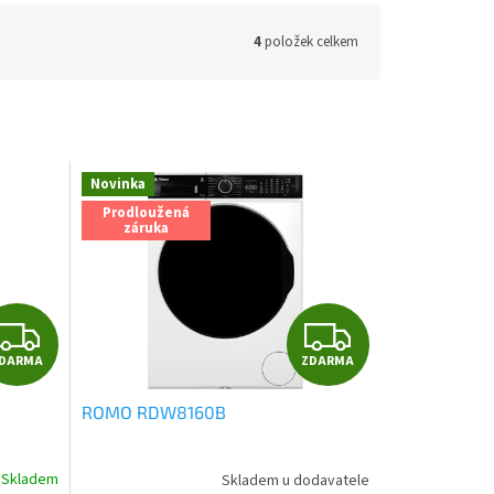
4
položek celkem
Novinka
Prodloužená
záruka
Z
Z
DARMA
ZDARMA
D
D
ROMO RDW8160B
A
A
R
R
Skladem
Skladem u dodavatele
Průměrné