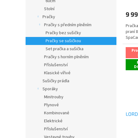
60cm
Stolní
9 99
Pračky
Pračky s předním plněním
Pračka
praní 8
Pračky bez sušičky
SpaCa
Pračky se sušičkou
Set pračka a sušička
Pr
Pračky s horním plněním
Příslušenství
D
Klasické vířivé
Sušičky prádla
Sporáky
Minitrouby
Plynové
Kombinované
LORD
Elektrické
Příslušenství
Vestavné trouby