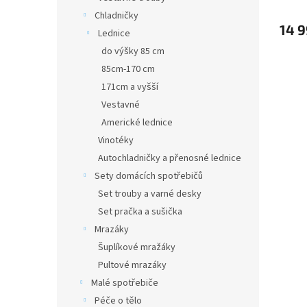
Chladničky
14 9
Lednice
do výšky 85 cm
85cm-170 cm
171cm a vyšší
Vestavné
Americké lednice
Vinotéky
Autochladničky a přenosné lednice
Sety domácích spotřebičů
Set trouby a varné desky
Set pračka a sušička
Mrazáky
Šuplíkové mražáky
Pultové mrazáky
Malé spotřebiče
Péče o tělo