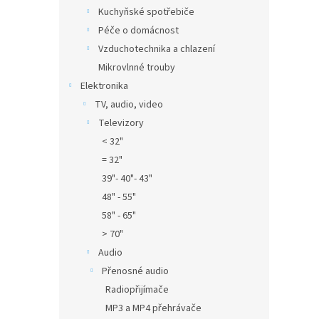
Kuchyňské spotřebiče
Péče o domácnost
Vzduchotechnika a chlazení
Mikrovlnné trouby
Elektronika
TV, audio, video
Televizory
< 32"
= 32"
39"- 40"- 43"
48" - 55"
58" - 65"
> 70"
Audio
Přenosné audio
Radiopřijímače
MP3 a MP4 přehrávače