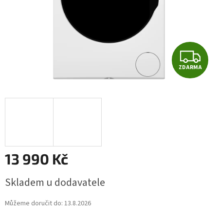
Z
ZDARMA
D
A
R
M
A
13 990 Kč
Měrná
Skladem u dodavatele
cena:
Můžeme doručit do:
13.8.2026