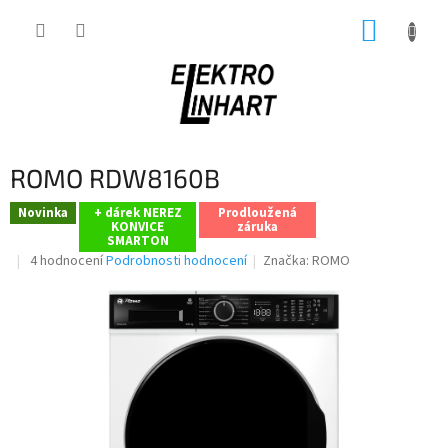
Přejít
NÁKUP
na
obsah
KOŠÍK
ROMO RDW8160B
Novinka
+ dárek NEREZ
Prodloužená
KONVICE
záruka
SMARTON
Průměrné
4 hodnocení
Podrobnosti hodnocení
Značka:
ROMO
hodnocení
produktu
je
4,8
z
5
hvězdiček.