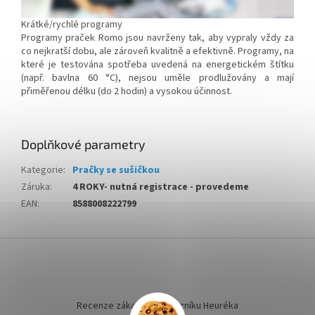
Krátké/rychlé programy
Programy praček Romo jsou navrženy tak, aby vypraly vždy za
co nejkratší dobu, ale zároveň kvalitně a efektivně. Programy, na
které je testována spotřeba uvedená na energetickém štítku
(např. bavlna 60 °C), nejsou uměle prodlužovány a mají
přiměřenou délku (do 2 hodin) a vysokou účinnost.
Doplňkové parametry
Kategorie
:
Pračky se sušičkou
Záruka
:
4 ROKY- nutná registrace - provedeme
EAN
:
8588008222799
Z
á
p
a
t
Recenze zákazníků dotazníku Heuréka