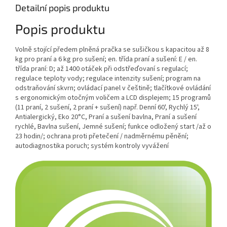
Detailní popis produktu
Popis produktu
Volně stojící předem plněná pračka se sušičkou s kapacitou až 8
kg pro praní a 6 kg pro sušení; en. třída praní a sušení: E / en.
třída praní: D; až 1400 otáček při odstřeďovaní s regulací;
regulace teploty vody; regulace intenzity sušení; program na
odstraňování skvrn; ovládací panel v češtině; tlačítkové ovládání
s ergonomickým otočným voličem a LCD displejem; 15 programů
(11 praní, 2 sušení, 2 praní + sušení) např. Denní 60', Rychlý 15',
Antialergický, Eko 20°C, Praní a sušení bavlna, Praní a sušení
rychlé, Bavlna sušení, Jemné sušení; funkce odložený start /až o
23 hodin/; ochrana proti přetečení / nadměrnému pěnění;
autodiagnostika poruch; systém kontroly vyvážení