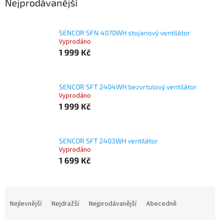
Nejprodávanější
SENCOR SFN 4070WH stojanový ventilátor
Vyprodáno
1 999 Kč
SENCOR SFT 2404WH bezvrtulový ventilátor
Vyprodáno
1 999 Kč
SENCOR SFT 2403WH ventilátor
Vyprodáno
1 699 Kč
Ř
a
Nejlevnější
Nejdražší
Nejprodávanější
Abecedně
z