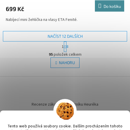
Do košíku
699 Kč
Nabíjecí mini žehlička na vlasy ETA Fenité.
NAČÍST 12 DALŠÍCH
S
1
8
t
O
r
95
položek celkem
v
á
l
NAHORU
n
á
k
d
o
v
Z
a
á
c
á
n
í
p
í
p
a
r
t
Recenze zákazníků dotazníku Heuréka
v
í
k
y
v
Tento web používá soubory cookie. Dalším procházením tohoto
ý