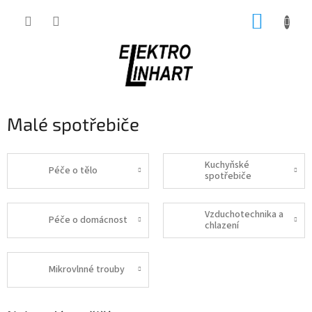
Přejít
NÁKUP
na
obsah
KOŠÍK
Malé spotřebiče
Kuchyňské
Péče o tělo
spotřebiče
Vzduchotechnika a
Péče o domácnost
chlazení
Mikrovlnné trouby