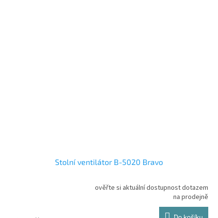
Stolní ventilátor B-5020 Bravo
ověřte si aktuální dostupnost dotazem
Průměrné
na prodejně
hodnocení
produktu
Do košíku