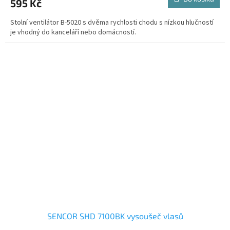
595 Kč
je
5,0
Stolní ventilátor B-5020 s dvěma rychlosti chodu s nízkou hlučností
z
je vhodný do kanceláří nebo domácností.
5
hvězdiček.
SENCOR SHD 7100BK vysoušeč vlasů