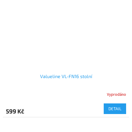
Valueline VL-FN16 stolní
Vyprodáno
Průměrné
hodnocení
produktu
DETAIL
599 Kč
je
5,0
z
5