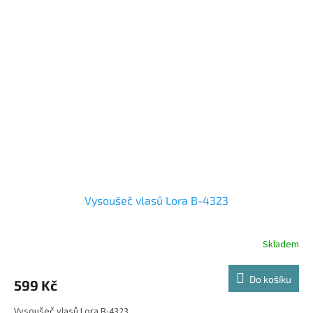
hvězdiček.
Vysoušeč vlasů Lora B-4323
Skladem
Do košíku
599 Kč
Vysoušeč vlasů Lora B-4323