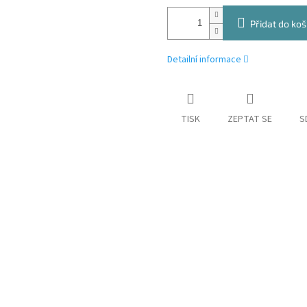
Přidat do koš
Detailní informace
TISK
ZEPTAT SE
S