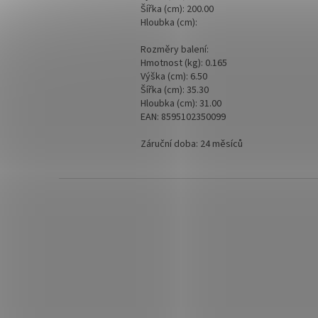
Šířka (cm): 200.00
Hloubka (cm):
Rozměry balení:
Hmotnost (kg): 0.165
Výška (cm): 6.50
Šířka (cm): 35.30
Hloubka (cm): 31.00
EAN: 8595102350099
Záruční doba: 24 měsíců
Z
á
p
a
t
í