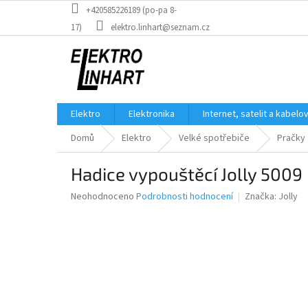
Přejít
+420585226189 (po-pa 8-
na
17)
elektro.linhart@seznam.cz
obsah
Elektro
Elektronika
Internet, satelit a kabelo
Domů
Elektro
Velké spotřebiče
Pračky
Hadice vypouštěcí Jolly 5009
Průměrné
Neohodnoceno
Podrobnosti hodnocení
Značka:
Jolly
hodnocení
produktu
je
0,0
z
5
hvězdiček.