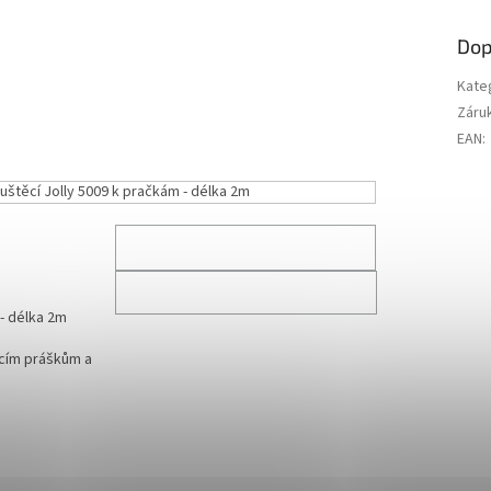
Dop
Kate
Záru
EAN
:
štěcí Jolly 5009 k pračkám - délka 2m
- délka 2m
cím práškům a