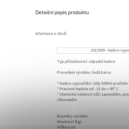
Detailní popis produktu
Informace o zboží
JOL5009 - Hadice vypou
Typ příslušenství: odpadní hadice
Provedení výrobku: šedá barva
* Hadice vypouštěcí Jolly 5009 k pračkám 
* Pracovní teplota od - 15 do + 95° C
* Chemická odolnost vůči saponátům, pra
chlornanům
Rozměry výrobku:
Hmotnost (kg):
Výška (cm):