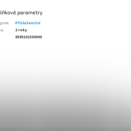
lňkové parametry
gorie
:
Příslušenství
ka
:
2 roky
8595102350099