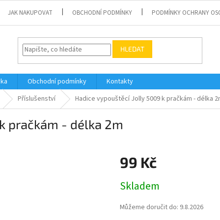
JAK NAKUPOVAT
OBCHODNÍ PODMÍNKY
PODMÍNKY OCHRANY OS
HLEDAT
vka
Obchodní podmínky
Kontakty
Příslušenství
Hadice vypouštěcí Jolly 5009 k pračkám - délka 
 k pračkám - délka 2m
99 Kč
Měrná
Skladem
cena:
Můžeme doručit do:
9.8.2026