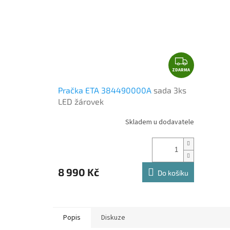
Z
ZDARMA
D
A
Pračka ETA 384490000A
sada 3ks
R
LED žárovek
M
A
Skladem u dodavatele
Průměrné
hodnocení
produktu
je
4,5
8 990 Kč
z
Do košíku
5
hvězdiček.
Popis
Diskuze