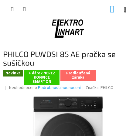
Přejít
NÁKUP
na
obsah
KOŠÍK
PHILCO PLWDSI 85 AE pračka se
sušičkou
Novinka
+ dárek NEREZ
Prodloužená
KONVICE
záruka
SMARTON
Průměrné
Neohodnoceno
Podrobnosti hodnocení
Značka:
PHILCO
hodnocení
produktu
je
0,0
z
5
hvězdiček.