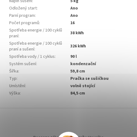
Náplň sušení
:
5 kg
Odložený start
:
Ano
Parní program
:
Ano
Počet programů
:
16
Spotřeba energie / 100 cyklů
38 kWh
praní
:
Spotřeba energie / 100 cyklů
326 kWh
praní a sušení
:
Spotřeba vody / 1 cyklus
:
90 l
Systém sušení
:
kondenzační
Šířka
:
59,8 cm
Typ
:
Pračka se sušičkou
Umístění
:
volně stojící
Výška
:
84,5 cm
Z
á
p
a