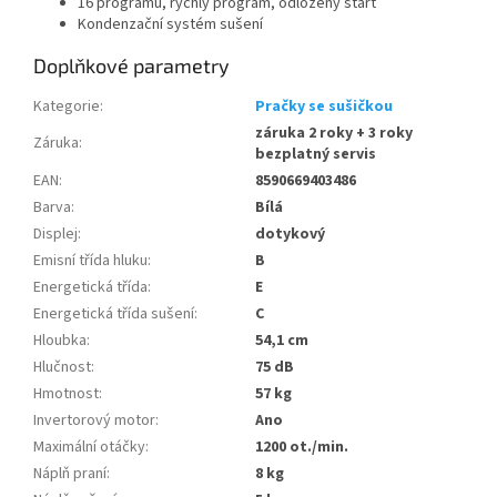
16 programů, rychlý program, odložený start
Kondenzační systém sušení
Doplňkové parametry
Kategorie
:
Pračky se sušičkou
záruka 2 roky + 3 roky
Záruka
:
bezplatný servis
EAN
:
8590669403486
Barva
:
Bílá
Displej
:
dotykový
Emisní třída hluku
:
B
Energetická třída
:
E
Energetická třída sušení
:
C
Hloubka
:
54,1 cm
Hlučnost
:
75 dB
Hmotnost
:
57 kg
Invertorový motor
:
Ano
Maximální otáčky
:
1200 ot./min.
Náplň praní
:
8 kg