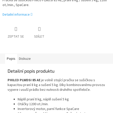
Pračka se sušičkou Philco PLWDSI 85 AE, praní 8 kg / sušení 5 kg, 1200
ot./min., SpaCare.
Detailní informace
ZEPTAT SE
SDÍLET
Popis
Diskuze
Detailní popis produktu
PHILCO PLWDSI 85 AE
je volně stojící pračka se sušičkou s
kapacitou praní 8 kg a sušení 5 kg. Díky kombinovanému provozu
vypere i usuší prádlo bez nutnosti druhého spotřebiče.
Náplň praní 8 kg, náplň sušení 5 kg
Otáčky 1200 ot./min.
Invertorový motor, parní funkce SpaCare