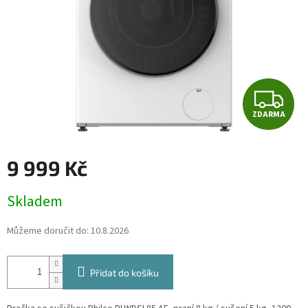
Z
ZDARMA
D
A
9 999 Kč
R
Měrná
Skladem
cena:
M
Můžeme doručit do:
10.8.2026
A
Přidat do košíku