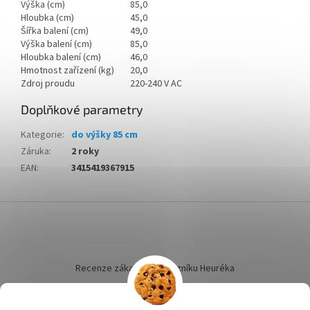
Výška (cm)
85,0
Hloubka (cm)
45,0
Šířka balení (cm)
49,0
Výška balení (cm)
85,0
Hloubka balení (cm)
46,0
Hmotnost zařízení (kg)
20,0
Zdroj proudu
220-240 V AC
Doplňkové parametry
Kategorie
:
do výšky 85 cm
Záruka
:
2 roky
EAN
:
3415419367915
Z
á
p
a
t
Recenze zákazníků dotazníku Heuréka
í