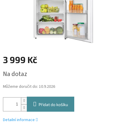
3 999 Kč
Měrná
Na dotaz
cena:
Můžeme doručit do:
10.9.2026
Přidat do košíku
Detailní informace