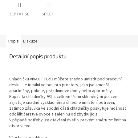
ZEPTAT SE
SDÍLET
Popis
Diskuze
Detailní popis produktu
Chladničku VIVAX TTL-93 můžete snadno umístit pod pracovní
desku. Je ideální volbou pro prostory, jako jsou menší
apartmány, pokoje, prázdninové domy nebo apartmány.
Kapacita chladničky 93L s celkem třemi skleněnými policemi
zajišťuje snadné vyskladnění a úhledné umístění potravin,
zatímco zásuvka ve spodní části chladničky poskytuje možnost
oddělit čerstvé ovoce a zeleninu od zbytku jídla.
V případě potřeby lze otevření dveří v pravém směru změnit na
otvor vlevo.
Všechny specifikace