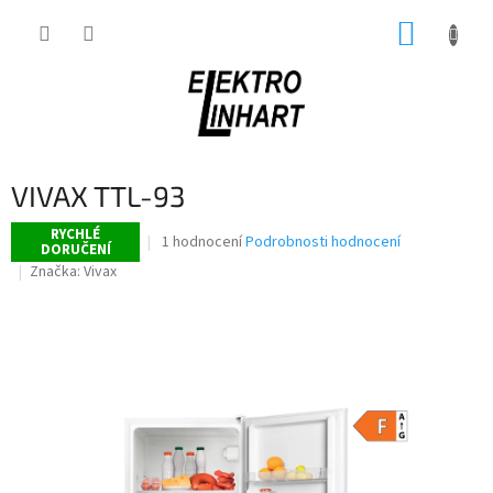
Přejít
NÁKUP
na
obsah
KOŠÍK
VIVAX TTL-93
RYCHLÉ
Průměrné
1 hodnocení
Podrobnosti hodnocení
DORUČENÍ
hodnocení
Značka:
Vivax
produktu
je
5,0
z
5
hvězdiček.