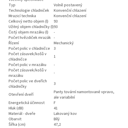
Typ
Volně postavený
Technologie chladniček
Konvenční chlazení
Mrazicí technika
Konvenční chlazení
Celkový netto objem (l)
93
Užitný objem chladničky (l)
93
Čistý objem mrazáku (l)
-
Počet hvězdiček mrazák
-
Řízení
Mechanický
Počet polic v chladničce
3
Počet zásuvek/košů v
1
chladničce
Počet polic v mrazáku
-
Počet zásuvek/košů v
-
mrazáku
Počet polic ve dveřích
3
chladničky
Panty tovární namontované vpravo,
Otevření dveří
ale variabilní
Energetická účinnost
F
Hluk (dB)
41
Materiál - dveře
Lakovaný kov
Obarvit
Bílý
Šířka (cm)
47,2