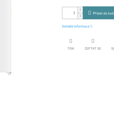
Přidat do koš
Detailní informace
TISK
ZEPTAT SE
S