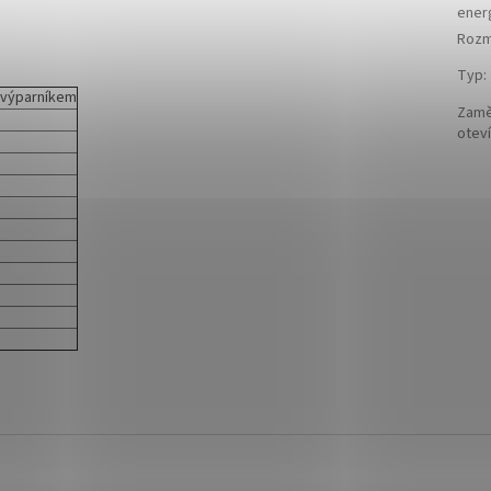
ener
Rozmě
Typ
:
 výparníkem
Zamě
oteví