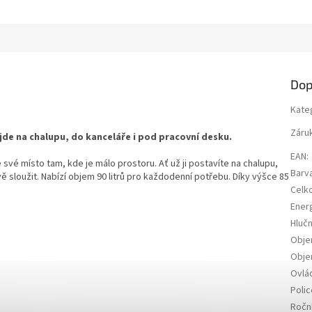
Dop
Kate
Záru
de na chalupu, do kanceláře i pod pracovní desku.
EAN
:
vé místo tam, kde je málo prostoru. Ať už ji postavíte na chalupu,
Barv
 sloužit. Nabízí objem 90 litrů pro každodenní potřebu. Díky výšce 85
Celk
Energ
Hluč
Obje
Obje
Ovlá
Polic
Ročn