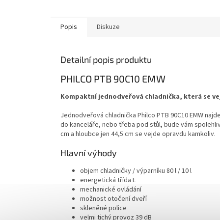
Popis
Diskuze
Detailní popis produktu
PHILCO PTB 90C10 EMW
Kompaktní jednodveřová chladnička, která se vej
Jednodveřová chladnička Philco PTB 90C10 EMW najde s
do kanceláře, nebo třeba pod stůl, bude vám spolehlivě
cm a hloubce jen 44,5 cm se vejde opravdu kamkoliv.
Hlavní výhody
objem chladničky / výparníku 80 l / 10 l
energetická třída E
mechanické ovládání
možnost otočení dveří
skleněné police
velmi tichý provoz 39 dB