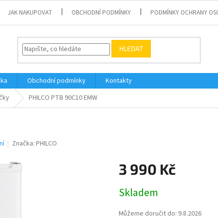
JAK NAKUPOVAT
OBCHODNÍ PODMÍNKY
PODMÍNKY OCHRANY OS
HLEDAT
vka
Obchodní podmínky
Kontakty
čky
PHILCO PTB 90C10 EMW
ní
Značka:
PHILCO
3 990 Kč
Měrná
Skladem
cena:
Můžeme doručit do:
9.8.2026