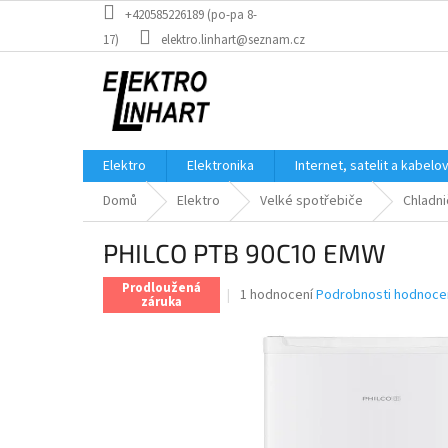
Přejít
+420585226189 (po-pa 8-
na
17)
elektro.linhart@seznam.cz
obsah
Elektro
Elektronika
Internet, satelit a kabelo
Domů
Elektro
Velké spotřebiče
Chladni
PHILCO PTB 90C10 EMW
Prodloužená
Průměrné
1 hodnocení
Podrobnosti hodnoce
záruka
hodnocení
produktu
je
5,0
z
5
hvězdiček.