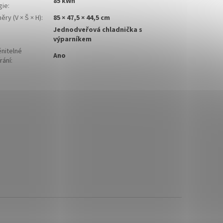
85 kWh
gie
:
ry (V × Š × H)
:
85 × 47,5 × 44,5 cm
Jednodveřová chladnička s
výparníkem
nitelné
Ano
rání
: