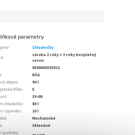
lňkové parametry
gorie
:
Chladničky
záruka 2 roky + 3 roky bezplatný
ka
:
servis
8590669393022
a
:
Bílá
ový objem
:
90 l
etická třída
:
E
nost
:
39 dB
m chladničky
:
80 l
m výparníku
:
10 l
dání
:
Mechanické
e
:
Skleněné
í spotřeba