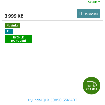
Skladem
Do košíku
3 999 Kč
Novinka
Tip
RYCHLÉ
DORUČENÍ
Z
ZDARMA
D
Hyundai QLX 50850 GSMART
A