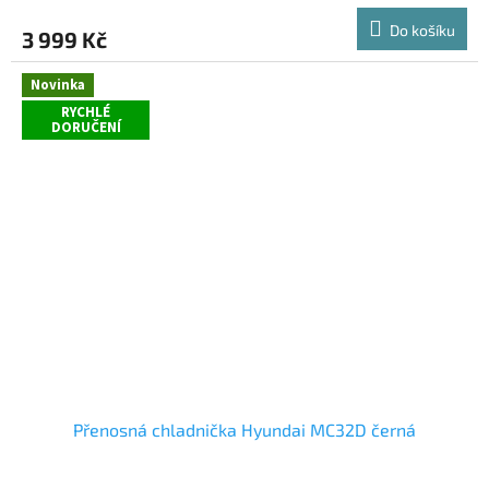
M
produktu
Do košíku
3 999 Kč
je
A
5,0
z
Novinka
5
RYCHLÉ
hvězdiček.
DORUČENÍ
Přenosná chladnička Hyundai MC32D černá