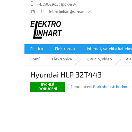
Přejít
+420585226189 (po-pa 8-
na
17)
elektro.linhart@seznam.cz
obsah
Elektro
Elektronika
Internet, satelit a kabelo
Domů
Elektronika
TV, audio, video
Tele
Hyundai HLP 32T443
RYCHLÉ
Průměrné
1 hodnocení
Podrobnosti hodnoce
DORUČENÍ
hodnocení
produktu
je
5,0
z
5
hvězdiček.