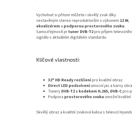
Vychutnat si přitom můžete i skvělý zvuk díky
vestavěným stereo reproduktorům s výkonem
12 W
,
ekvalizérem
a
podporou prostorového zvuku
.
Samozřejmostí je
tuner DVB-T2
pro příjem televizníh
signálu v aktuálním digitálním standardu.
Klíčové vlastnosti:
32" HD Ready rozlišení
pro kvalitní obraz
Direct LED podsvícení
umocní jas a barvy obr
Tunery
DVB-T2 s kodekem H.265, DVB-C
pro p
Podpora
prostorového zvuku
umožní kvalitní
Skvělý obraz a kvalitní zvuková kulisa s televizí Hyund