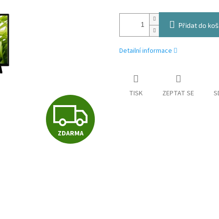
Přidat do koš
Detailní informace
TISK
ZEPTAT SE
S
Z
ZDARMA
D
A
R