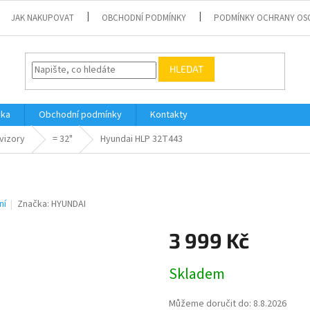
JAK NAKUPOVAT
OBCHODNÍ PODMÍNKY
PODMÍNKY OCHRANY OS
HLEDAT
vka
Obchodní podmínky
Kontakty
vizory
= 32"
Hyundai HLP 32T443
ní
Značka:
HYUNDAI
3 999 Kč
Měrná
Skladem
cena:
Můžeme doručit do:
8.8.2026