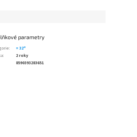
lňkové parametry
gorie
:
= 32"
ka
:
2 roky
8590393283651