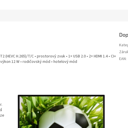
M
A
Dop
Kate
Záru
T2 (HEVC H.265)/T/C • prostorový zvuk • 1× USB 2.0 • 2× HDMI 1.4 • CI+
EAN
:
ní výkon 12 W • rodičovský mód • hotelový mód
r.
í
 ze