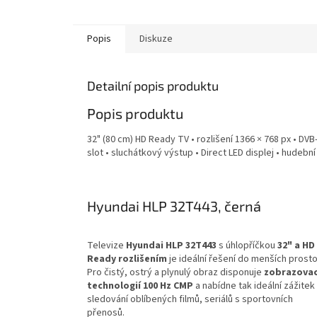
Popis
Diskuze
Detailní popis produktu
Popis produktu
32" (80 cm) HD Ready TV • rozlišení 1366 × 768 px • DVB-
slot • sluchátkový výstup • Direct LED displej • hudeb
Hyundai HLP 32T443, černá
Televize
Hyundai HLP 32T443
s úhlopříčkou
32" a HD
Ready rozlišením
je ideální řešení do menších prosto
Pro čistý, ostrý a plynulý obraz disponuje
zobrazovac
technologií 100 Hz CMP
a nabídne tak ideální zážitek
sledování oblíbených filmů, seriálů s sportovních
přenosů.