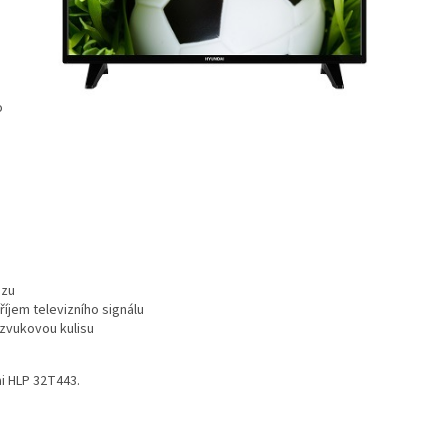
o
azu
říjem televizního signálu
 zvukovou kulisu
ai HLP 32T443.