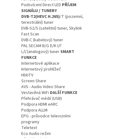
Podsvícení Direct LED
PŘÍJEM
SIGNÁLU / TUNERY
DVB-T2(HEVC H.265)
/T (pozemní,
terestriální) tuner
DVB-S2/S (satelitní) tuner, Skylink
Fast Scan
DVB-C (kabelový) tuner
PAL SECAM B/G D/K I/I'
L/L'(analogový) tuner
SMART
FUNKCE
Internetové aplikace
Internetový prohlížeč
HbbTV
Screen Share
AVS - Audio Video Share
Vestavěná WiFi
DALŠÍ FUNKCE
Přehrávač médií (USB)
Podpora HDMI eARC
Podpora ALLM
EPG - průvodce televizními
programy
Teletext
Eco Audio režim