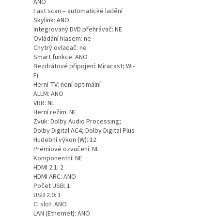
ANO
Fast scan – automatické ladění
Skylink: ANO
Integrovaný DVD přehrávač: NE
Ovládání hlasem: ne
Chytrý ovladač: ne
Smart funkce: ANO
Bezdrátové připojení: Miracast; Wi-
Fi
Herní TV: není optimální
ALLM: ANO
VRR: NE
Herní režim: NE
Zvuk: Dolby Audio Processing;
Dolby Digital AC4; Dolby Digital Plus
Hudební výkon (W): 12
Prémiové ozvučení: NE
Komponentní: NE
HDMI 2.1: 2
HDMI ARC: ANO
Počet USB: 1
USB 2.0: 1
CI slot: ANO
LAN (Ethernet): ANO