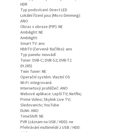
HDR
Typ podsvícení: Direct LED
Lokální řízení jasu (Micro Dimming):
ANO
Obraz v obraze (PIP): NE
Ambilight: NE
Ambilight:
Smart TV: ano
HbbTV (červené tlačítko): ano
Typ panelu: neuvádí
Tuner: DVB-C; DVB-S2; DVB-T2
(H.265)
Twin Tuner: NE
Operační systém: Vlastní OS
Wi-Fi: integrovaná
Internetový prohlížeč: ANO
Webové aplikace: Lepší.TV; Netflix;
Prime Video; Skylink Live TV;
Sledovani.tv; YouTube
DLNA: ANO
TimeShift: NE
PVR (záznam na USB / HDD): ne
Přehrávání multimédií z USB / HDD: