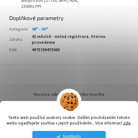
úhlopříčkou 127 cm, Wi-Fi, HDR,
1500Hz PPI
Doplňkové parametry
Kategorie
:
48" - 55"
42 měsíců - nutná registrace, kterou
Záruka
:
provedeme
EAN
:
4975769473005
Z
á
p
a
t
Recenze zákazníků dotazníku Heuréka
í
Tento web používá soubory cookie. Dalším procházením tohoto
webu vyjadřujete souhlas s jejich používáním.. Více informací
zde
.
Vytvořil Shoptet
Souhlasím