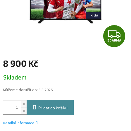
Z
ZDARMA
D
A
8 900 Kč
R
Měrná
Skladem
cena:
M
Můžeme doručit do:
8.8.2026
A
Přidat do košíku
Detailní informace