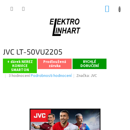
Přejít
NÁKUP
na
obsah
KOŠÍK
JVC LT-50VU2205
+ dárek NEREZ
Prodloužená
RYCHLÉ
KONVICE
záruka
DORUČENÍ
SMARTON
Průměrné
3 hodnocení
Podrobnosti hodnocení
Značka:
JVC
hodnocení
produktu
je
4,0
z
5
hvězdiček.