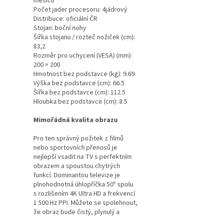
měsíců
Počet jader procesoru: 4jádrový
Distribuce: oficiální ČR
Stojan: boční nohy
Šířka stojanu / rozteč nožiček (cm):
83,2
Rozměr pro uchycení (VESA) (mm):
200 × 200
Hmotnost bez podstavce (kg): 9.69
Výška bez podstavce (cm): 66.5
Šířka bez podstavce (cm): 112.5
Hloubka bez podstavce (cm): 8.5
Mimořádná kvalita obrazu
Pro ten správný požitek z filmů
nebo sportovních přenosů je
nejlepší vsadit na TV s perfektním
obrazem a spoustou chytrých
funkcí. Dominantou televize je
plnohodnotná úhlopříčka 50" spolu
s rozlišením 4K Ultra HD a frekvencí
1 500 Hz PPI. Můžete se spolehnout,
že obraz bude čistý, plynulý a