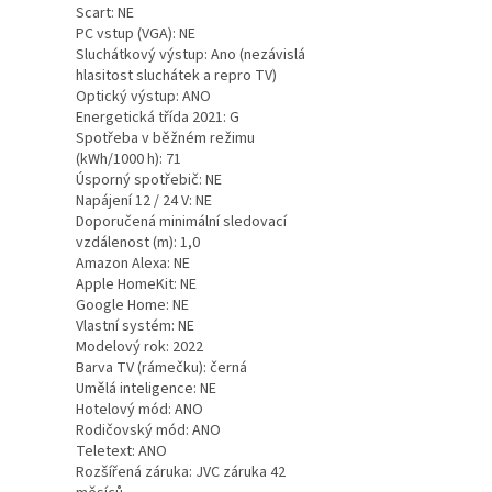
Scart: NE
PC vstup (VGA): NE
Sluchátkový výstup: Ano (nezávislá
hlasitost sluchátek a repro TV)
Optický výstup: ANO
Energetická třída 2021: G
Spotřeba v běžném režimu
(kWh/1000 h): 71
Úsporný spotřebič: NE
Napájení 12 / 24 V: NE
Doporučená minimální sledovací
vzdálenost (m): 1,0
Amazon Alexa: NE
Apple HomeKit: NE
Google Home: NE
Vlastní systém: NE
Modelový rok: 2022
Barva TV (rámečku): černá
Umělá inteligence: NE
Hotelový mód: ANO
Rodičovský mód: ANO
Teletext: ANO
Rozšířená záruka: JVC záruka 42