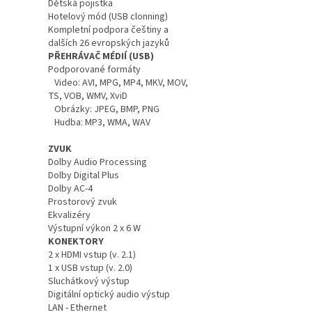
Dětská pojistka
Hotelový mód (USB clonning)
Kompletní podpora češtiny a
dalších 26 evropských jazyků
PŘEHRÁVAČ MÉDIÍ (USB)
Podporované formáty
Video: AVI, MPG, MP4, MKV, MOV,
TS, VOB, WMV, XviD
Obrázky: JPEG, BMP, PNG
Hudba: MP3, WMA, WAV
ZVUK
Dolby Audio Processing
Dolby Digital Plus
Dolby AC-4
Prostorový zvuk
Ekvalizéry
Výstupní výkon 2 x 6 W
KONEKTORY
2 x HDMI vstup (v. 2.1)
1 x USB vstup (v. 2.0)
Sluchátkový výstup
Digitální optický audio výstup
LAN - Ethernet