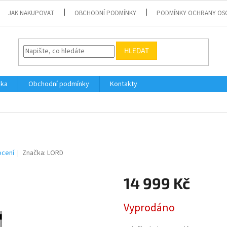
JAK NAKUPOVAT
OBCHODNÍ PODMÍNKY
PODMÍNKY OCHRANY OS
HLEDAT
vka
Obchodní podmínky
Kontakty
ocení
Značka:
LORD
14 999 Kč
Měrná
Vyprodáno
cena: