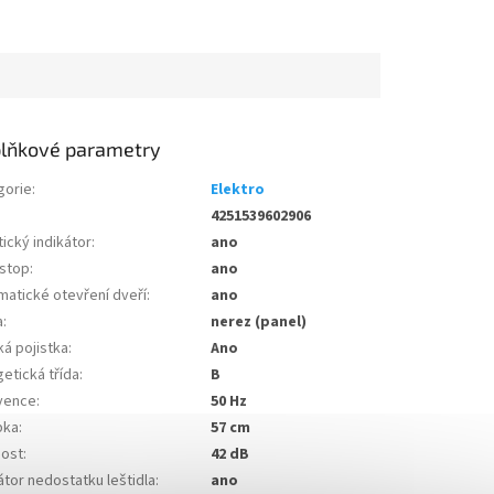
lňkové parametry
gorie
:
Elektro
4251539602906
ický indikátor
:
ano
stop
:
ano
matické otevření dveří
:
ano
a
:
nerez (panel)
ká pojistka
:
Ano
etická třída
:
B
vence
:
50 Hz
bka
:
57 cm
nost
:
42 dB
átor nedostatku leštidla
:
ano