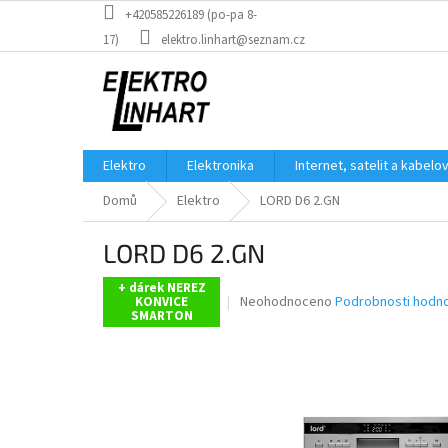
Přejít
+420585226189 (po-pa 8-
na
17)
elektro.linhart@seznam.cz
obsah
Elektro
Elektronika
Internet, satelit a kabelo
Domů
Elektro
LORD D6 2.GN
LORD D6 2.GN
+ dárek NEREZ
Průměrné
Neohodnoceno
Podrobnosti hodn
KONVICE
SMARTON
hodnocení
produktu
je
0,0
z
5
hvězdiček.