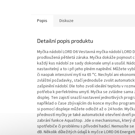
Popis
Diskuze
Detailní popis produktu
Myčka nádobí LORD D6 Vestavná myčka nádobí LORD D6 o
prodloužená pětiletá záruka. Myčka dokáže pojmout celk
každý kus nádobí ze sady dokonale umyl a usušil. Nádo
nastavitelný a to i při jeho plném naplnění. Můžete vyb
či naopak intenzivní mytí na 65 °C. Nechybí ani ekon
zvláštní požadavky, stačí jednoduše zvolit automati
zašpinění nádobí. Dle toho zvolí ideální teplotu v roz
potřeba k perfektnímu umytí. Myčka se zvládne sama 
displej. Ten zajistí snazší nastavení jednotlivých pro
například o čase zbývajícím do konce mycího programu. 
si pomocí displeje můžete odložit až o 24 hodin. Myčka
předností myčky je také automatické otevření dveří
zabrání funkce AquaStop. Jde o mechanismus, který 
spotřebiče či problému s přívodní hadicí. Nemusíte se 
dB. Několik důležitých údajů k myčce LORD D6 Energeti