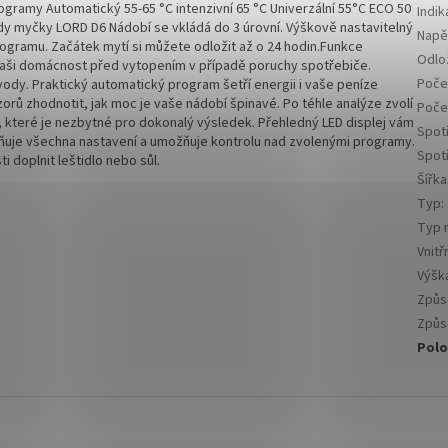
rogramy Automatický 55-65 °C intenzivní 65 °C Univerzální 55°C ECO 50
Indik
ody myčky LORD D6 Nádobí se vkládá do 3 úrovní. Výškově nastavitelný
Napě
rogramu. Začátek mytí si můžete odložit až o 24 hodin.Funkce
Odlo
vaši domácnost před vytopením v případě poruchy spotřebiče.
Počet
vody. Praktický automatický program šetří energii i vaše peníze
ů zhodnotit, jak moc je vaše nádobí špinavé. Po téhle analýze zvolí
Poče
, které je nezbytné pro dokonalý výsledek. Přehledný LED displej vám
Spotř
dňuje všechna nastavení a umožňuje kontrolu nad zvolenými programy.
Spot
i doplnit leštidlo nebo sůl.
Šířka
Typ
:
Typ 
Vnitř
Výšk
Způs
Způs
Polo