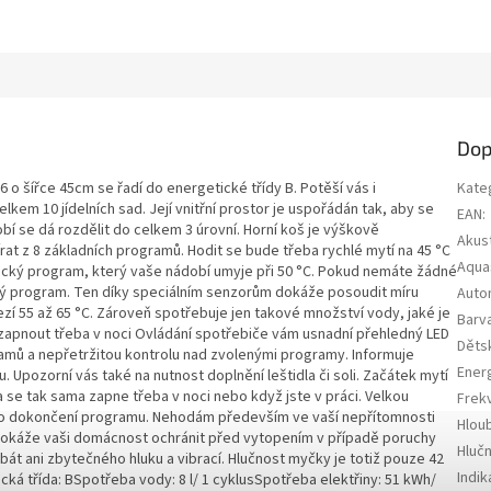
Dop
 šířce 45cm se řadí do energetické třídy B. Potěší vás i
Kate
em 10 jídelních sad. Její vnitřní prostor je uspořádán tak, aby se
EAN
:
bí se dá rozdělit do celkem 3 úrovní. Horní koš je výškově
Akust
írat z 8 základních programů. Hodit se bude třeba rychlé mytí na 45 °C
Aqua
omický program, který vaše nádobí umyje při 50 °C. Pokud nemáte žádné
cký program. Ten díky speciálním senzorům dokáže posoudit míru
Auto
mezí 55 až 65 °C. Zároveň spotřebuje jen takové množství vody, jaké je
Barv
zapnout třeba v noci Ovládání spotřebiče vám usnadní přehledný LED
Děts
gramů a nepřetržitou kontrolu nad zvolenými programy. Informuje
Energ
Upozorní vás také na nutnost doplnění leštidla či soli. Začátek mytí
 se tak sama zapne třeba v noci nebo když jste v práci. Velkou
Frek
 po dokončení programu. Nehodám především ve vaší nepřítomnosti
Hlou
dokáže vaši domácnost ochránit před vytopením v případě poruchy
Hluč
bát ani zbytečného hluku a vibrací. Hlučnost myčky je totiž pouze 42
Indik
cká třída: BSpotřeba vody: 8 l/ 1 cyklusSpotřeba elektřiny: 51 kWh/