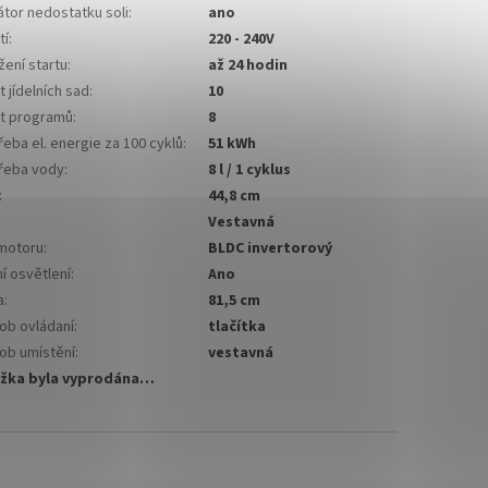
átor nedostatku soli
:
ano
tí
:
220 - 240V
žení startu
:
až 24 hodin
 jídelních sad
:
10
t programů
:
8
eba el. energie za 100 cyklů
:
51 kWh
řeba vody
:
8 l / 1 cyklus
:
44,8 cm
Vestavná
motoru
:
BLDC invertorový
ní osvětlení
:
Ano
a
:
81,5 cm
ob ovládaní
:
tlačítka
ob umístění
:
vestavná
žka byla vyprodána…