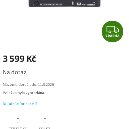
Z
ZDARMA
D
A
3 599 Kč
R
Měrná
Na dotaz
cena:
M
Můžeme doručit do:
11.9.2026
A
Položka byla vyprodána…
Detailní informace