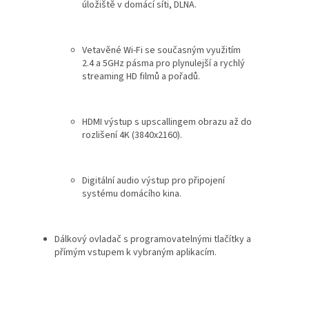
úložiště v domácí síti, DLNA.
Vetavěné Wi-Fi se současným využitím
2.4 a 5GHz pásma pro plynulejší a rychlý
streaming HD filmů a pořadů.
HDMI výstup s upscallingem obrazu až do
rozlišení 4K (3840x2160).
Digitální audio výstup pro připojení
systému domácího kina.
Dálkový ovladač s programovatelnými tlačítky a
přímým vstupem k vybraným aplikacím.