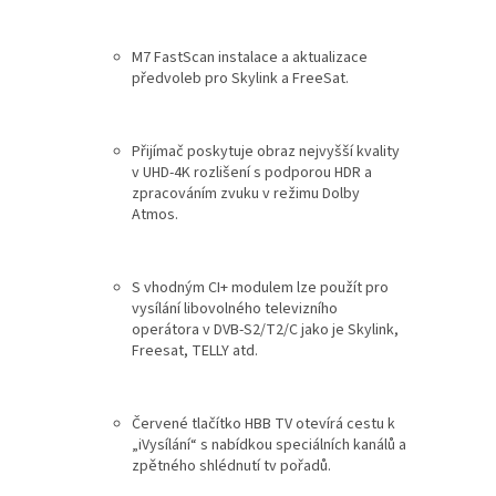
M7 FastScan instalace a aktualizace
předvoleb pro Skylink a FreeSat.
Přijímač poskytuje obraz nejvyšší kvality
v UHD-4K rozlišení s podporou HDR a
zpracováním zvuku v režimu Dolby
Atmos.
S vhodným CI+ modulem lze použít pro
vysílání libovolného televizního
operátora v DVB-S2/T2/C jako je Skylink,
Freesat, TELLY atd.
Červené tlačítko HBB TV otevírá cestu k
„iVysílání“ s nabídkou speciálních kanálů a
zpětného shlédnutí tv pořadů.