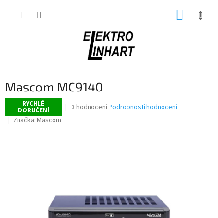
Přejít
NÁKUP
na
obsah
KOŠÍK
Mascom MC9140
RYCHLÉ
Průměrné
3 hodnocení
Podrobnosti hodnocení
DORUČENÍ
hodnocení
Značka:
Mascom
produktu
je
4,7
z
5
hvězdiček.