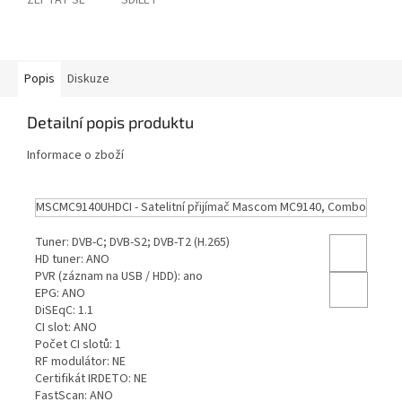
ZEPTAT SE
SDÍLET
Popis
Diskuze
Detailní popis produktu
Informace o zboží
MSCMC9140UHDCI - Satelitní přijímač Mascom MC9140, Combo
Tuner: DVB-C; DVB-S2; DVB-T2 (H.265)
HD tuner: ANO
PVR (záznam na USB / HDD): ano
EPG: ANO
DiSEqC: 1.1
CI slot: ANO
Počet CI slotů: 1
RF modulátor: NE
Certifikát IRDETO: NE
FastScan: ANO