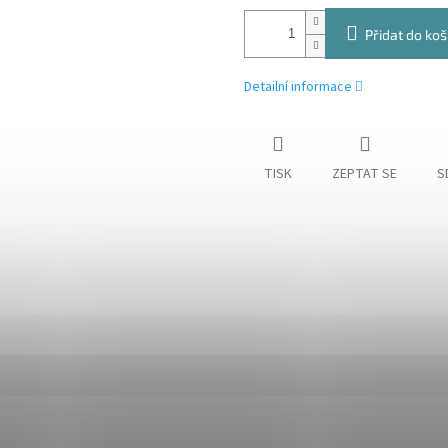
Přidat do koš
Detailní informace
TISK
ZEPTAT SE
S