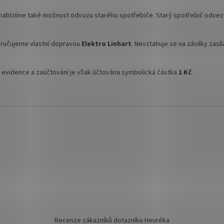
 nabízíme také možnost odvozu starého spotřebiče. Starý spotřebič odvezem
doručujeme vlastní dopravou
Elektro Linhart
. Nevztahuje se na zásilky zasí
ů evidence a zaúčtování je však účtována symbolická částka
1 Kč
.
Recenze zákazníků dotazníku Heuréka