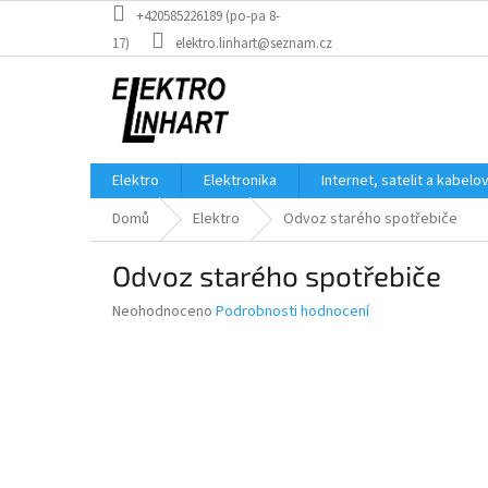
Přejít
+420585226189 (po-pa 8-
na
17)
elektro.linhart@seznam.cz
obsah
Elektro
Elektronika
Internet, satelit a kabelo
Domů
Elektro
Odvoz starého spotřebiče
Odvoz starého spotřebiče
Průměrné
Neohodnoceno
Podrobnosti hodnocení
hodnocení
produktu
je
0,0
z
5
hvězdiček.