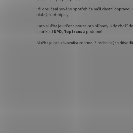
Při doručení nového spotřebiče naší vlastní dopravou
platnými předpisy.
Tato služba je určena pouze pro případy, kdy zboží 
například
DPD
,
Toptrans
a podobně.
Služba je pro zákazníka zdarma. Z technických důvod
Z
á
p
a
t
í