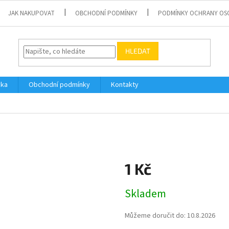
JAK NAKUPOVAT
OBCHODNÍ PODMÍNKY
PODMÍNKY OCHRANY OS
HLEDAT
vka
Obchodní podmínky
Kontakty
1 Kč
Měrná
Skladem
cena:
Můžeme doručit do:
10.8.2026