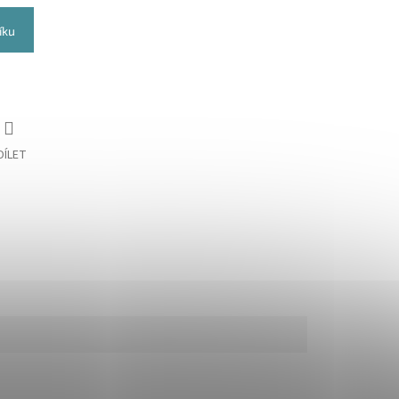
íku
DÍLET