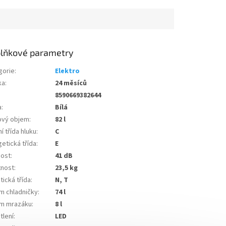
lňkové parametry
gorie
:
Elektro
ka
:
24 měsíců
8590669382644
a
:
Bílá
ový objem
:
82 l
í třída hluku
:
C
etická třída
:
E
nost
:
41 dB
nost
:
23,5 kg
tická třída
:
N, T
m chladničky
:
74 l
m mrazáku
:
8 l
tlení
:
LED