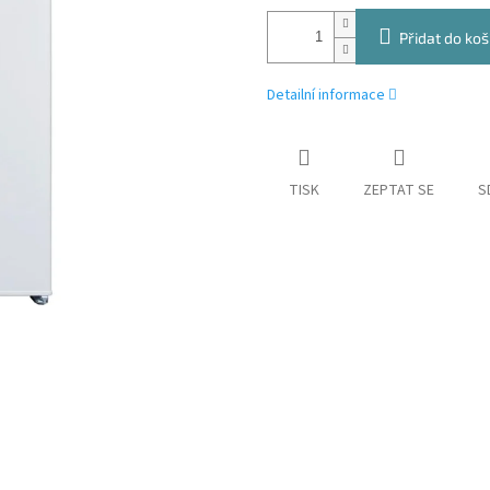
Přidat do koš
Detailní informace
TISK
ZEPTAT SE
S