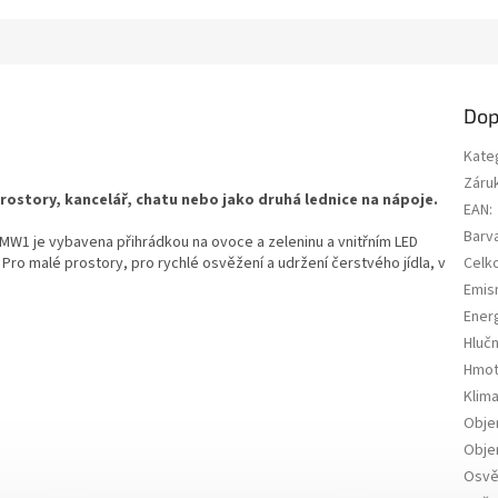
Dop
Kate
Záru
story, kancelář, chatu nebo jako druhá lednice na nápoje.
EAN
:
Barv
W1 je vybavena přihrádkou na ovoce a zeleninu a vnitřním LED
. Pro malé prostory, pro rychlé osvěžení a udržení čerstvého jídla, v
Celk
Emisn
Energ
Hluč
Hmot
Klima
Obje
Obje
Osvě