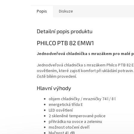
Popis
Diskuze
Detailní popis produktu
PHILCO PTB 82 EMW1
Jednodveřová chladnička s mrazákem pro malé pro
Jednodveřová chladnička s mrazákem Philco PTB 82 EM
osvětlením, které zajistí komfort při ukládání potravin
čistě bílém provedení.
Hlavní výhody
objem chladničky / mrazničky 74 l / 8 l
energetická třída E
LED osvětlení
2 skleněné temperované police
přihrádka na ovoce a zeleninu
možnost otočení dveří
hlučnost 41 dB