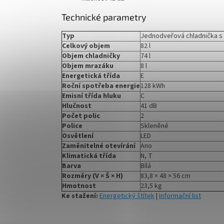
Technické parametry
Typ
Jednodveřová chladnička 
Celkový objem
82 l
Objem chladničky
74 l
Objem mrazáku
8 l
Energetická třída
E
Roční spotřeba energie
128 kWh
Emisní třída hluku
C
Hlučnost
41 dB
Počet polic
2
Police
Skleněné
Osvětlení
LED
Zaměnitelné otevírání
Ano
Klimatická třída
N, T
Barva
Bílá
Rozměry (V × Š × H)
83,8 × 48 × 56 cm
Hmotnost
23,5 kg
Ke stažení:
Energetický štítek
|
Informační list