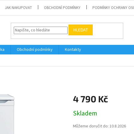
JAK NAKUPOVAT
OBCHODNÍ PODMÍNKY
PODMÍNKY OCHRANY OS
HLEDAT
vka
Obchodní podmínky
Kontakty
4 790 Kč
Měrná
Skladem
cena:
Můžeme doručit do:
10.8.2026