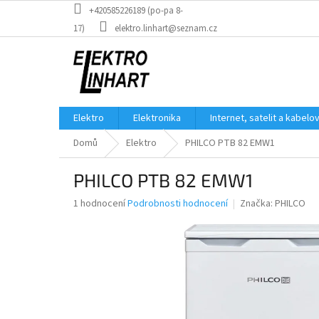
Přejít
+420585226189 (po-pa 8-
na
17)
elektro.linhart@seznam.cz
obsah
Elektro
Elektronika
Internet, satelit a kabelo
Domů
Elektro
PHILCO PTB 82 EMW1
PHILCO PTB 82 EMW1
Průměrné
1 hodnocení
Podrobnosti hodnocení
Značka:
PHILCO
hodnocení
produktu
je
5,0
z
5
hvězdiček.