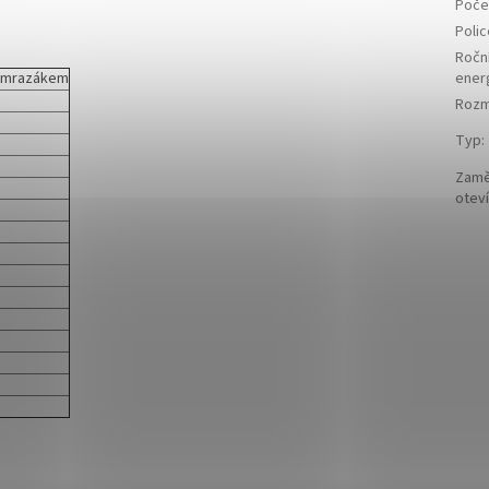
Počet
Polic
Ročn
s mrazákem
ener
Rozmě
Typ
:
Zamě
oteví