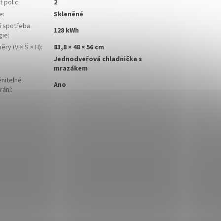
 polic
:
2
e
:
Skleněné
í spotřeba
128 kWh
gie
:
ry (V × Š × H)
:
83,8 × 48 × 56 cm
Jednodveřová chladnička s
mrazákem
nitelné
Ano
rání
: