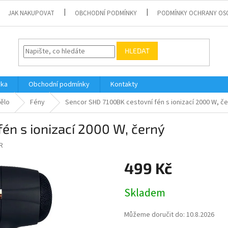
JAK NAKUPOVAT
OBCHODNÍ PODMÍNKY
PODMÍNKY OCHRANY OS
HLEDAT
vka
Obchodní podmínky
Kontakty
tělo
Fény
Sencor SHD 7100BK cestovní fén s ionizací 2000 W, č
én s ionizací 2000 W, černý
R
499 Kč
Měrná
Skladem
cena:
Můžeme doručit do:
10.8.2026