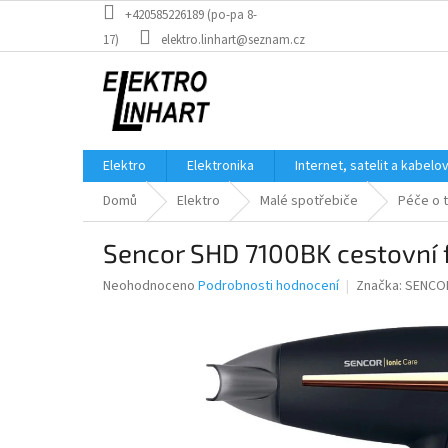
Přejít
+420585226189 (po-pa 8-
na
17)
elektro.linhart@seznam.cz
obsah
Elektro
Elektronika
Internet, satelit a kabelo
Domů
Elektro
Malé spotřebiče
Péče o 
Sencor SHD 7100BK cestovní f
Průměrné
Neohodnoceno
Podrobnosti hodnocení
Značka:
SENCO
hodnocení
produktu
je
0,0
z
5
hvězdiček.