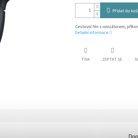
Přidat do koš
Cestovní fén s ionizátorem, příkon
Detailní informace
TISK
ZEPTAT SE
S
Dop