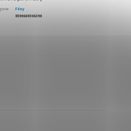
gorie
:
Fény
8590669306398