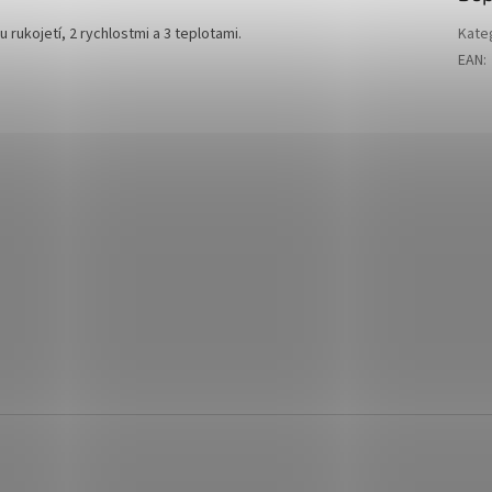
rukojetí, 2 rychlostmi a 3 teplotami.
Kate
EAN
: