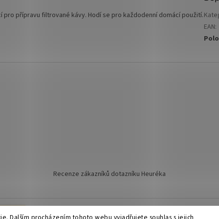
í pro přípravu filtrované kávy. Hodí se pro každodenní domácí použití.
Kate
EAN
:
Polo
Recenze zákazníků dotazníku Heuréka
el.
e. Dalším procházením tohoto webu vyjadřujete souhlas s jejich
zena.