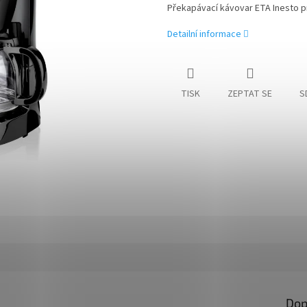
Překapávací kávovar ETA Inesto pr
Detailní informace
TISK
ZEPTAT SE
S
Dop