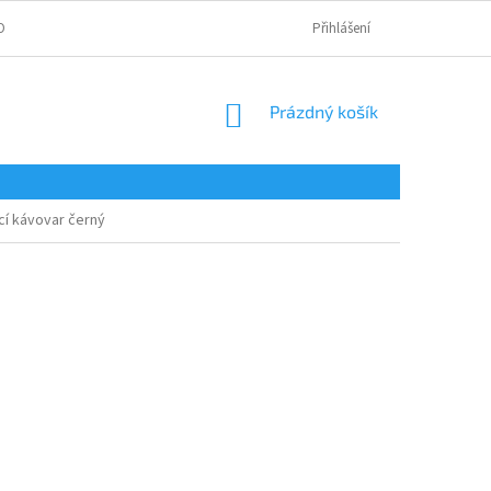
OBNÍCH ÚDAJŮ
Přihlášení
NÁKUPNÍ
Prázdný košík
KOŠÍK
cí kávovar černý