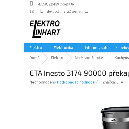
Přejít
+420585226189 (po-pa 8-
na
17)
elektro.linhart@seznam.cz
obsah
Elektro
Elektronika
Internet, satelit a kabelo
Domů
Elektro
Malé spotřebiče
Kuchyňs
ETA Inesto 3174 90000 překa
Průměrné
Neohodnoceno
Podrobnosti hodnocení
Značka:
ETA
hodnocení
produktu
je
0,0
z
5
hvězdiček.