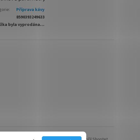
gorie
:
Příprava kávy
8590393249633
žka byla vyprodána…
Vytvořil Shoptet