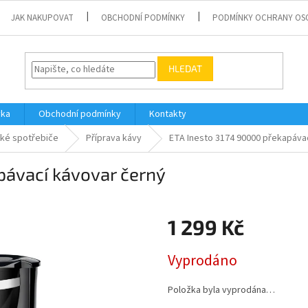
JAK NAKUPOVAT
OBCHODNÍ PODMÍNKY
PODMÍNKY OCHRANY OS
HLEDAT
vka
Obchodní podmínky
Kontakty
ké spotřebiče
Příprava kávy
ETA Inesto 3174 90000 překapáva
pávací kávovar černý
1 299 Kč
Měrná
Vyprodáno
cena:
Položka byla vyprodána…