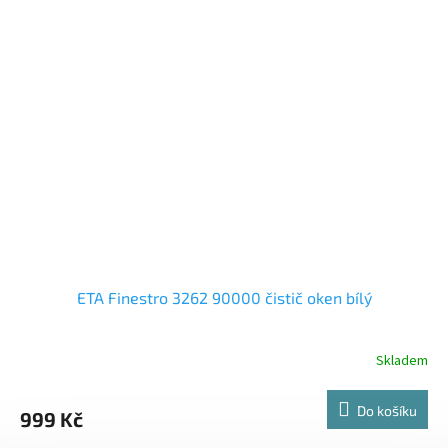
hvězdiček.
ETA Finestro 3262 90000 čistič oken bílý
Skladem
Do košíku
999 Kč