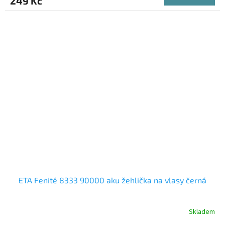
249 Kč
je
A
5,0
z
5
hvězdiček.
ETA Fenité 8333 90000 aku žehlička na vlasy černá
Skladem