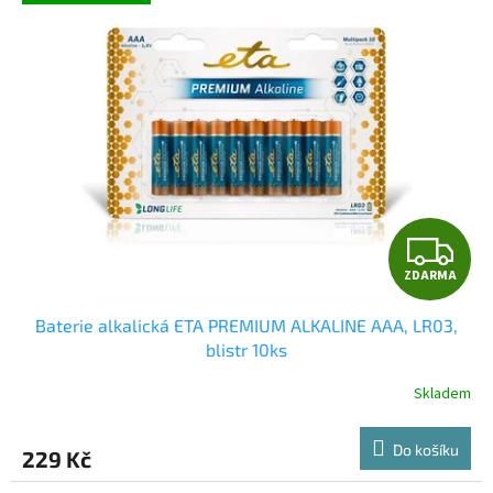
hvězdiček.
Z
ZDARMA
D
Baterie alkalická ETA PREMIUM ALKALINE AAA, LR03,
A
blistr 10ks
R
Skladem
Průměrné
hodnocení
M
produktu
Do košíku
229 Kč
je
A
4,0