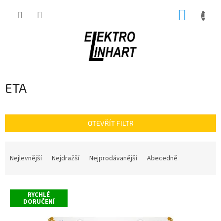
Přejít
NÁKUP
na
obsah
KOŠÍK
ETA
OTEVŘÍT FILTR
Ř
a
Nejlevnější
Nejdražší
Nejprodávanější
Abecedně
z
e
V
n
RYCHLÉ
ý
í
DORUČENÍ
p
p