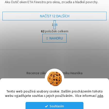
Aku čistič oken ETA Finestro pro okna, zrcadla a hladké povrchy.
NAČÍST 12 DALŠÍCH
S
1
6
t
O
r
62
položek celkem
v
á
l
NAHORU
n
á
k
d
o
v
Z
a
á
c
á
n
í
p
í
p
a
r
t
Recenze zákazníků dotazníku Heuréka
v
í
k
y
v
Tento web používá soubory cookie. Dalším procházením tohoto
ý
webu vyjadřujete souhlas s jejich používáním.. Více informací
zde
.
Vytvořil Shoptet
p
i
Souhlasím
s