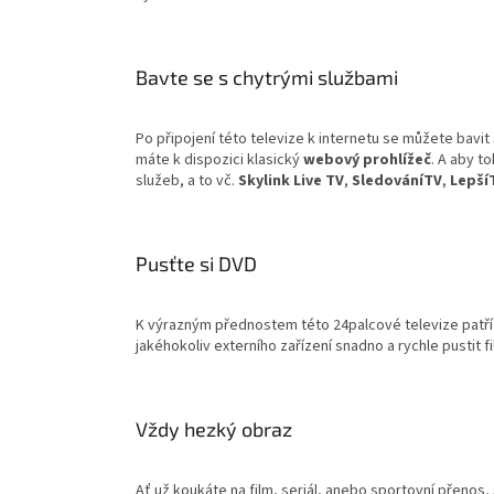
Bavte se s chytrými službami
Po připojení této televize k internetu se můžete bavit 
máte k dispozici klasický
webový prohlížeč
. A aby t
služeb, a to vč.
Skylink Live TV
,
SledováníTV
,
Lepší
Pusťte si DVD
K výrazným přednostem této 24palcové televize patří
jakéhokoliv externího zařízení snadno a rychle pustit 
Vždy hezký obraz
Ať už koukáte na film, seriál, anebo sportovní přenos