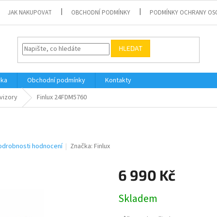
JAK NAKUPOVAT
OBCHODNÍ PODMÍNKY
PODMÍNKY OCHRANY OS
HLEDAT
vka
Obchodní podmínky
Kontakty
vizory
Finlux 24FDM5760
odrobnosti hodnocení
Značka:
Finlux
6 990 Kč
Měrná
Skladem
cena: