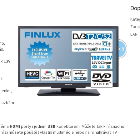
R
Dop
M
Kate
Záru
EAN
:
A
no,
ás.
í k
12V
 i
jením,
 službám
dvěma
HDMI
porty i jedním
USB
konektorem. Můžete tak k ní snadno
– z ní si můžete pouštět vlastní multimédia nebo na ni nahrávat TV