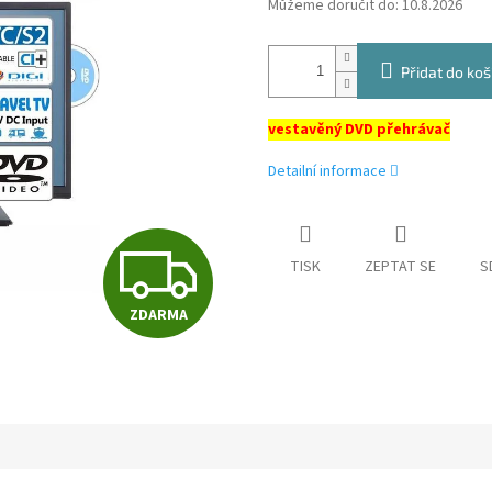
Můžeme doručit do:
10.8.2026
Přidat do koš
vestavěný DVD přehrávač
Detailní informace
Z
TISK
ZEPTAT SE
S
ZDARMA
D
A