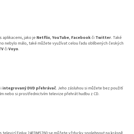
s aplikacemi, jako je
Netflix
,
YouTube
,
Facebook
či
Twitter
. Také
oho nebylo málo, také můžete využívat celou řadu oblíbených českých
TV
či
Voyo
.
 i
integrovaný
DVD přehrávač
. Jeho zásluhou si můžete bez použití
film nebo si prostřednictvím televize přehrát hudbu z CD.
, s televizí Finlux 24FDM5760 se můžete vždycky spolehnout na krásně