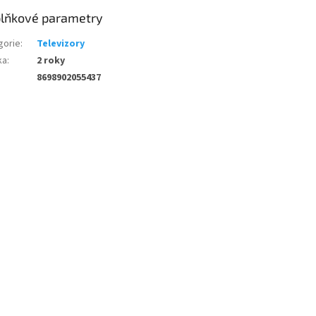
lňkové parametry
gorie
:
Televizory
ka
:
2 roky
8698902055437