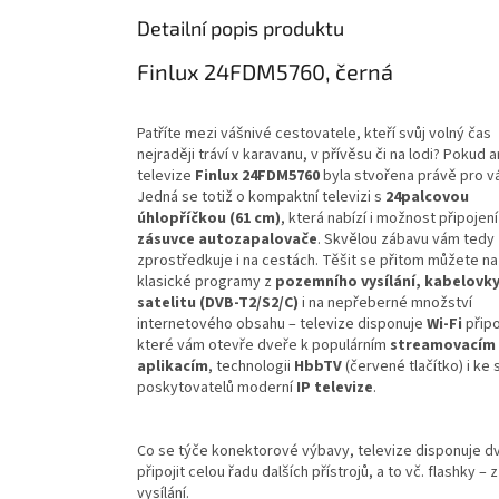
Detailní popis produktu
Finlux 24FDM5760, černá
Patříte mezi vášnivé cestovatele, kteří svůj volný čas
nejraději tráví v karavanu, v přívěsu či na lodi? Pokud a
televize
Finlux
24FDM5760
byla stvořena právě pro v
Jedná se totiž o kompaktní televizi s
24palcovou
úhlopříčkou (61 cm)
, která nabízí i možnost připojen
zásuvce autozapalovače
. Skvělou zábavu vám tedy
zprostředkuje i na cestách. Těšit se přitom můžete na
klasické programy z
pozemního vysílání, kabelovky
satelitu (DVB-T2/S2/C)
i na nepřeberné množství
internetového obsahu – televize disponuje
Wi-Fi
připo
které vám otevře dveře k populárním
streamovacím
aplikacím
, technologii
HbbTV
(červené tlačítko) i ke
poskytovatelů moderní
IP televize
.
Co se týče konektorové výbavy, televize disponuje 
připojit celou řadu dalších přístrojů, a to vč. flashky 
vysílání.