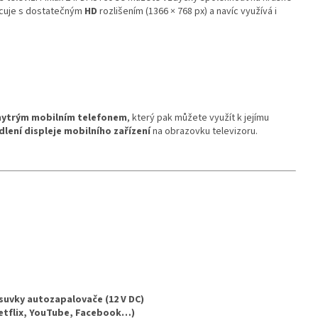
racuje s dostatečným
HD
rozlišením (1366 × 768 px) a navíc využívá i
chytrým mobilním telefonem
, který pak můžete využít k jejímu
dlení displeje mobilního zařízení
na obrazovku televizoru.
suvky autozapalovače (12 V DC)
Netflix, YouTube, Facebook…)