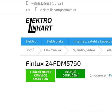
Přejít
+420585226189 (po-pa 8-
na
17)
elektro.linhart@seznam.cz
obsah
Elektro
Elektronika
Internet, satelit a kabelo
Domů
Elektronika
TV, audio, video
Tele
Finlux 24FDM5760
+ dárek NEREZ
RYCHLÉ
Průměrné
1 hodnocení
P
KONVICE
DORUČENÍ
SMARTON
hodnocení
produktu
je
5,0
z
5
hvězdiček.