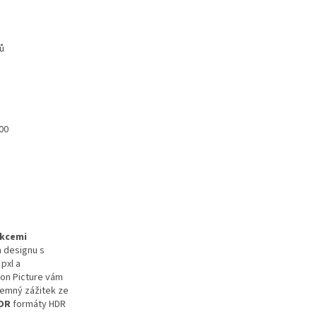
ů
00
nkcemi
 designu s
pxl a
on Picture vám
jemný zážitek ze
DR
formáty HDR