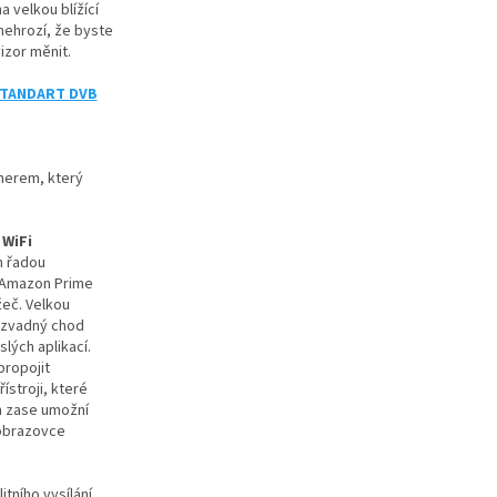
 velkou blížící
nehrozí, že byste
izor měnit.
STANDART DVB
unerem, který
 WiFi
n řadou
, Amazon Prime
žeč. Velkou
bezvadný chod
lých aplikací.
propojit
ístroji, které
m zase umožní
 obrazovce
itního vysílání