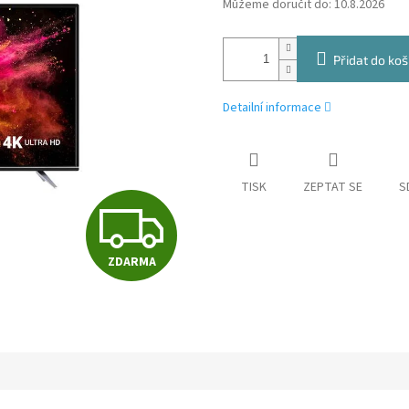
Můžeme doručit do:
10.8.2026
Přidat do koš
Detailní informace
TISK
ZEPTAT SE
S
Z
ZDARMA
D
A