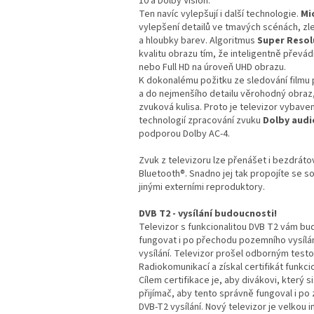
10 a Dolby Vision.
Ten navíc vylepšují i další technologie.
Mi
vylepšení detailů ve tmavých scénách, zl
a hloubky barev. Algoritmus
Super Resol
kvalitu obrazu tím, že inteligentně převád
nebo Full HD na úroveň UHD obrazu.
K dokonalému požitku ze sledování filmu p
a do nejmenšího detailu věrohodný obraz, 
zvuková kulisa. Proto je televizor vybave
technologií zpracování zvuku
Dolby audi
podporou Dolby AC-4.
Zvuk z televizoru lze přenášet i bezdrátov
Bluetooth®. Snadno jej tak propojíte se
jinými externími reproduktory.
DVB T2 - vysílání budoucnosti!
Televizor s funkcionalitou DVB T2 vám bu
fungovat i po přechodu pozemního vysílán
vysílání. Televizor prošel odborným tes
Radiokomunikací a získal certifikát funkci
Cílem certifikace je, aby divákovi, který 
přijímač, aby tento správně fungoval i po
DVB-T2 vysílání. Nový televizor je velkou i