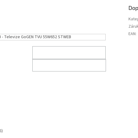
R
Dop
M
Kate
Záru
EAN
:
 Televize GoGEN TVU 55W652 STWEB
A
5)