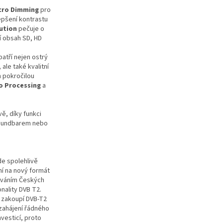
cro Dimming
pro
epšení kontrastu
ution
pečuje o
í obsah SD, HD
atří nejen ostrý
ale také kvalitní
n pokročilou
o Processing
a
ě, díky funkci
 soundbarem nebo
de spolehlivě
í na nový formát
továním Českých
onality DVB T2.
si zakoupí DVB-T2
 zahájení řádného
nvesticí, proto