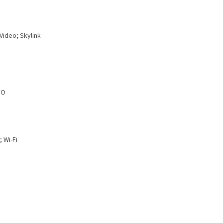
Video; Skylink
NO
 Wi-Fi