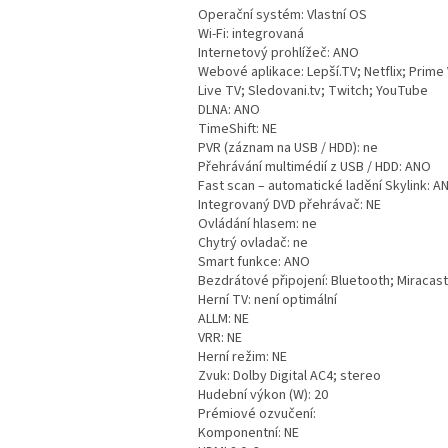
Operační systém: Vlastní OS
Wi-Fi: integrovaná
Internetový prohlížeč: ANO
Webové aplikace: Lepší.TV; Netflix; Prime 
Live TV; Sledovani.tv; Twitch; YouTube
DLNA: ANO
TimeShift: NE
PVR (záznam na USB / HDD): ne
Přehrávání multimédií z USB / HDD: ANO
Fast scan – automatické ladění Skylink: A
Integrovaný DVD přehrávač: NE
Ovládání hlasem: ne
Chytrý ovladač: ne
Smart funkce: ANO
Bezdrátové připojení: Bluetooth; Miracast;
Herní TV: není optimální
ALLM: NE
VRR: NE
Herní režim: NE
Zvuk: Dolby Digital AC4; stereo
Hudební výkon (W): 20
Prémiové ozvučení:
Komponentní: NE