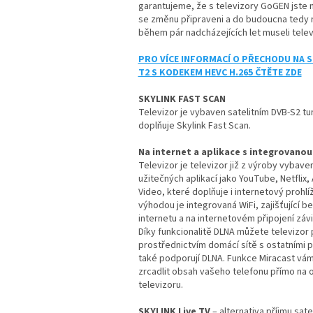
garantujeme, že s televizory GoGEN jste na
se změnu připraveni a do budoucna tedy 
během pár nadcházejících let museli telev
PRO VÍCE INFORMACÍ O PŘECHODU NA 
T2 S KODEKEM HEVC H.265 ČTĚTE ZDE
SKYLINK FAST SCAN
Televizor je vybaven satelitním DVB-S2 t
doplňuje Skylink Fast Scan.
Na internet a aplikace s integrovanou
Televizor je televizor již z výroby vybave
užitečných aplikací jako YouTube, Netflix
Video, které doplňuje i internetový prohlí
výhodou je integrovaná WiFi, zajišťující 
internetu a na internetovém připojení závis
Díky funkcionalitě DLNA můžete televizor 
prostřednictvím domácí sítě s ostatními př
také podporují DLNA. Funkce Miracast vá
zrcadlit obsah vašeho telefonu přímo na
televizoru.
SKYLINK Live TV
– alternativa příjmu satel