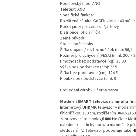
Rodičovský mód: ANO
Teletext: ANO
Specifické funkce:
Rozšířená záruka: GoGEN záruka 40 měsíc
Počet jader procesoru: 4jádrový
Distribuce: oficiální ČR
Země původu:
Stojan: boční nohy
Šířka stojanu / rozteč nožiček (cm): 96,1
Rozměr pro uchycení (VESA) (mm): 200 × 2
Hmotnost bez podstavce (kg): 13.09
Výška bez podstavce (cm): 72.5
Šířka bez podstavce (cm): 124.5
Hloubka bez podstavce (cm): 9
Provedení výrobku: černá barva
Moderní SMART televizor s mnoha fu
Internetový
UHD/4K
televizor v moderním
úhlopříčkou 139 cm, rozlišením 3840x2160 
zobrazovací technologií
800 Hz
Clear Moti
nabídne realistický obraz a maximálně pří
sledování TV. Televizor podporuje také
H