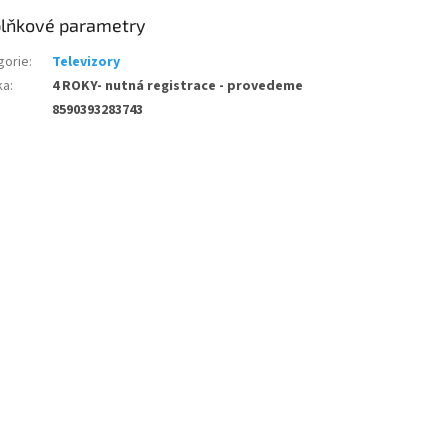
lňkové parametry
gorie
:
Televizory
ka
:
4 ROKY- nutná registrace - provedeme
8590393283743