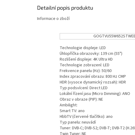
Detailní popis produktu
Informace o zboží
GOGTVU55W652STWEB -
Technologie displeje: LED
Úhlopříčka obrazovky: 139 cm (55")
Rozlišení displeje: 4K Ultra HD
Technologie zobrazení: LED
Frekvence panelu (Hz): 50/60
Index zpracování obrazu: 800 Hz CMP
HDR (vysoce dynamický rozsah): HDR
Typ podsvícení: Direct LED
Lokální řízení jasu (Micro Dimming): ANO
Obraz v obraze (PIP): NE
Ambilight:
Smart TV: ano
HbbTV (červené tlačítko): ano
Typ panelu: neuvádí
Tuner: DVB-C; DVB-S2; DVB-T; DVB-T2 (H.26
Twin Tuner: NE