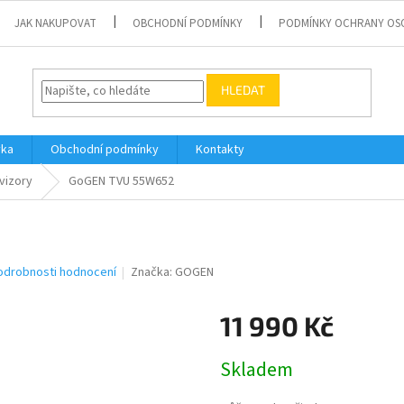
JAK NAKUPOVAT
OBCHODNÍ PODMÍNKY
PODMÍNKY OCHRANY OS
HLEDAT
vka
Obchodní podmínky
Kontakty
vizory
GoGEN TVU 55W652
odrobnosti hodnocení
Značka:
GOGEN
11 990 Kč
Měrná
Skladem
cena: