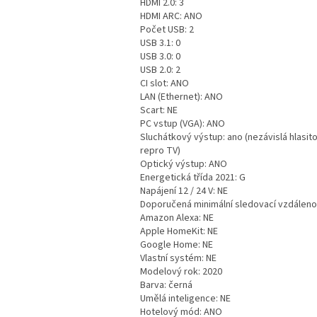
HDMI 2.0: 3
HDMI ARC: ANO
Počet USB: 2
USB 3.1: 0
USB 3.0: 0
USB 2.0: 2
CI slot: ANO
LAN (Ethernet): ANO
Scart: NE
PC vstup (VGA): ANO
Sluchátkový výstup: ano (nezávislá hlasito
repro TV)
Optický výstup: ANO
Energetická třída 2021: G
Napájení 12 / 24 V: NE
Doporučená minimální sledovací vzdálenos
Amazon Alexa: NE
Apple HomeKit: NE
Google Home: NE
Vlastní systém: NE
Modelový rok: 2020
Barva: černá
Umělá inteligence: NE
Hotelový mód: ANO