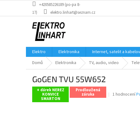
Přejít
+420585226189 (po-pa 8-
na
17)
elektro.linhart@seznam.cz
obsah
Elektro
Elektronika
Internet, satelit a kabelo
Domů
Elektronika
TV, audio, video
Tele
GoGEN TVU 55W652
+ dárek NEREZ
Prodloužená
Průměrné
1 hodnocení
P
KONVICE
záruka
SMARTON
hodnocení
produktu
je
5,0
z
5
hvězdiček.