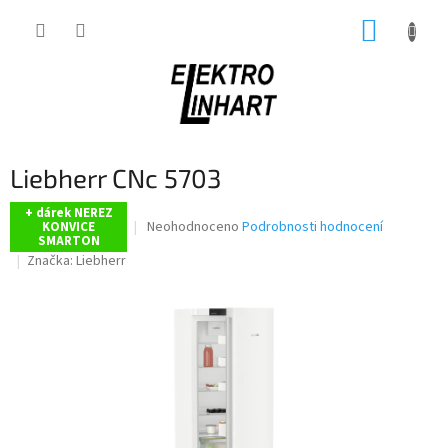
Přejít
NÁKUP
na
obsah
KOŠÍK
Liebherr CNc 5703
+ dárek NEREZ
Průměrné
Neohodnoceno
Podrobnosti hodnocení
KONVICE
SMARTON
hodnocení
Značka:
Liebherr
produktu
je
0,0
z
5
hvězdiček.