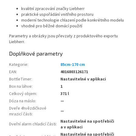
kvalitní zpracování značky Liebherr
praktické uspořádání vnitřního prostoru
moderní technologie chlazení podle konkrétního modelu
vhodné pro běžné domácí použití
Parametry a obrázky jsou převzaty z produktového exportu
Liebherr.
Doplňkové parametry
Kategorie
:
85cm-170 cm
EAN
:
4016803126171
BottleTimer
:
Nastavitelné v aplikaci
Box na láhve
:
1
Celkový objem
:
371 l
Dóza na máslo
:
—
Dveře 4hvězdičkové
—
mrazicí části
:
Nastavitelné na spotřebiči
Dveřní alarm chladicí části
:
a v aplikaci
Nastavitelné na spotřebiči