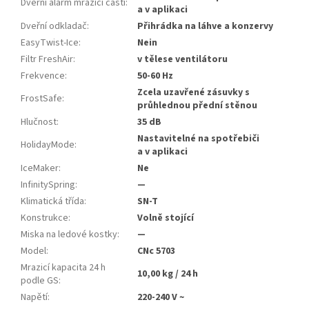
Dveřní alarm mrazicí části
:
a v aplikaci
Dveřní odkladač
:
Přihrádka na láhve a konzervy
EasyTwist-Ice
:
Nein
Filtr FreshAir
:
v tělese ventilátoru
Frekvence
:
50-60 Hz
Zcela uzavřené zásuvky s
FrostSafe
:
průhlednou přední stěnou
Hlučnost
:
35 dB
Nastavitelné na spotřebiči
HolidayMode
:
a v aplikaci
IceMaker
:
Ne
InfinitySpring
:
—
Klimatická třída
:
SN-T
Konstrukce
:
Volně stojící
Miska na ledové kostky
:
—
Model
:
CNc 5703
Mrazicí kapacita 24 h
10,00 kg / 24 h
podle GS
:
Napětí
:
220-240 V ~