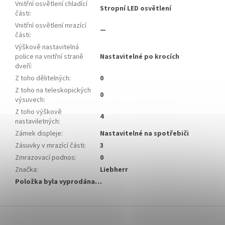
Vnitřní osvětlení chladící
Stropní LED osvětlení
části
:
Vnitřní osvětlení mrazící
—
části
:
Výškově nastavitelná
police na vnitřní straně
Nastavitelné po krocích
dveří
:
Z toho dělitelných
:
0
Z toho na teleskopických
0
výsuvech
:
Z toho výškově
4
nastaviletných
:
Zámek displeje
:
Nastavitelné na spotřebiči
Zásuvky v mrazící části
:
3
Zmrazovací podnos
:
0
Značka
:
Liebherr
Položka byla vyprodána…
Z
á