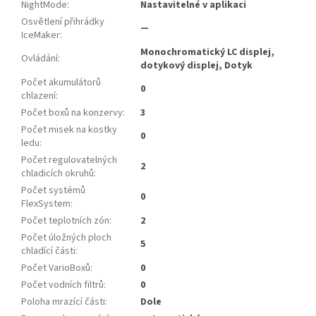
NightMode
:
Nastavitelné v aplikaci
Osvětlení přihrádky
—
IceMaker
:
Monochromatický LC displej,
Ovládání
:
dotykový displej, Dotyk
Počet akumulátorů
0
chlazení
:
Počet boxů na konzervy
:
3
Počet misek na kostky
0
ledu
:
Počet regulovatelných
2
chladicích okruhů
:
Počet systémů
0
FlexSystem
:
Počet teplotních zón
:
2
Počet úložných ploch
5
chladící části
:
Počet VarioBoxů
:
0
Počet vodních filtrů
:
0
Poloha mrazící části
:
Dole