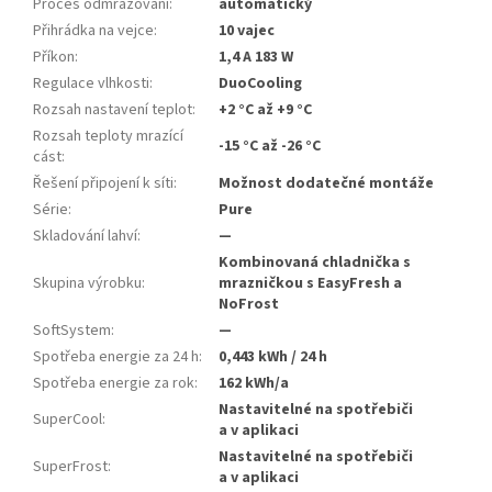
Proces odmrazování
:
automatický
Přihrádka na vejce
:
10 vajec
Příkon
:
1,4 A 183 W
Regulace vlhkosti
:
DuoCooling
Rozsah nastavení teplot
:
+2 °C až +9 °C
Rozsah teploty mrazící
-15 °C až -26 °C
cást
:
Řešení připojení k síti
:
Možnost dodatečné montáže
Série
:
Pure
Skladování lahví
:
—
Kombinovaná chladnička s
Skupina výrobku
:
mrazničkou s EasyFresh a
NoFrost
SoftSystem
:
—
Spotřeba energie za 24 h
:
0,443 kWh / 24 h
Spotřeba energie za rok
:
162 kWh/a
Nastavitelné na spotřebiči
SuperCool
:
a v aplikaci
Nastavitelné na spotřebiči
SuperFrost
:
a v aplikaci