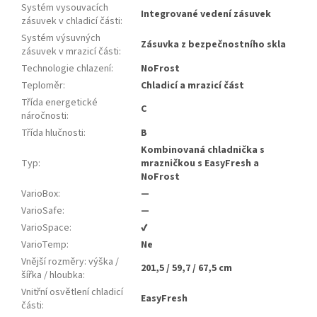
Systém vysouvacích
Integrované vedení zásuvek
zásuvek v chladicí části
:
Systém výsuvných
Zásuvka z bezpečnostního skla
zásuvek v mrazicí části
:
Technologie chlazení
:
NoFrost
Teploměr
:
Chladicí a mrazicí část
Třída energetické
C
náročnosti
:
Třída hlučnosti
:
B
Kombinovaná chladnička s
Typ
:
mrazničkou s EasyFresh a
NoFrost
VarioBox
:
—
VarioSafe
:
—
VarioSpace
:
✔
VarioTemp
:
Ne
Vnější rozměry: výška /
201,5 / 59,7 / 67,5 cm
šířka / hloubka
:
Vnitřní osvětlení chladicí
EasyFresh
části
: