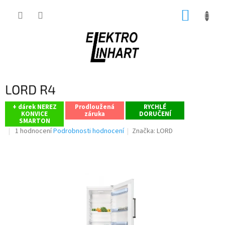
Přejít
NÁKUP
na
obsah
KOŠÍK
LORD R4
+ dárek NEREZ
Prodloužená
RYCHLÉ
KONVICE
záruka
DORUČENÍ
SMARTON
Průměrné
1 hodnocení
Podrobnosti hodnocení
Značka:
LORD
hodnocení
produktu
je
5,0
z
5
hvězdiček.