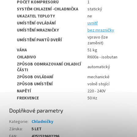
POČET KOMPRESORŮ
1
SYSTÉM CHLAZENÍ -CHLADNIČKA
statický
UKAZATEL TEPLOTY
ne
UMÍSTĚNÍ OVLÁDÁNÍ
uvnitř
UMÍSTĚNÍ MRAZNIČKY
bez mrazničky
vpravo (lze
UMÍSTĚNÍ PANTŮ DVEŘÍ
zaměnit)
VÁHA
51 kg
CHLADIVO
R600a - isobutan
ZPŮSOB ODMRAZOVANÍ CHLADICÍ
automatický
ČÁSTI
ZPŮSOB OVLÁDANÍ
mechanické
ZPŮSOB UMÍSTĚNÍ
volně stojící
NAPĚTÍ
220 - 240V
FREKVENCE
50 Hz
Doplňkové parametry
Kategorie
:
Chladničky
Záruka
:
5 LET
EAN
:
4251539602296