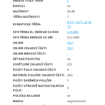
ENERGETICKÁ TŘÍDA
E
DISPLEJ
ne
HLUČNOST
40 dB
TŘÍDA HLUČNOSTI
C
N-ST ( 16 °C až 38
KLIMATICKÁ TŘÍDA
°C)
SPOTŘEBA EL. ENERGIE ZA ROK
114 kWh
SPOTŘEBA ENERGIE ZA 24H
0,31 kWh
OBJEM
331 l
OBJEM CHLADICÍ ČÁSTI
331 l
OBJEM MRAZICÍ ČÁSTI
-
DĚTSKÁ POJISTKA
ne
OSVĚTLENÍ CHLADICÍ ČÁSTI
LED
POČET POLIC CHLADICÍ ČÁSTI
6
MATERIÁL POLIČEK CHLADICÍ ČÁSTI
sklo
POČET DVEŘNÍCH POLIČEK
5
POČET VÝŠKOVĚ NASTAVITELNÝCH
5
POLIC
POLIČKA NA LAHVE
ne
MADLO
ergonomické