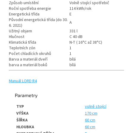
Způsob umístění
Volně stojící spotřebič
Roční spotřeba energie
114 kWh/rok
Energetická třída
E
Původní energetická třída (do 30.
A
6. 2021)
Užitný objem
331 l
Hlučnost
C 40 dB
Klimatická třída
N-T ( 16°C až 38°C)
Teplotních zón
1
Počet chladících okruhů
1
Barva a materiál dveří
bílá
barva a materiál boků
bílá
Manuál LORD R4
Parametry
TYP
volně stojící
VÝŠKA
170 cm
ŠÍŘKA
60 cm
HLOUBKA
60 cm