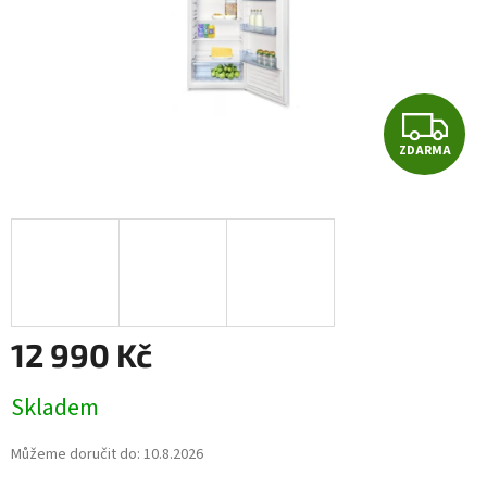
Z
ZDARMA
D
A
R
M
A
12 990 Kč
Měrná
Skladem
cena:
Můžeme doručit do:
10.8.2026