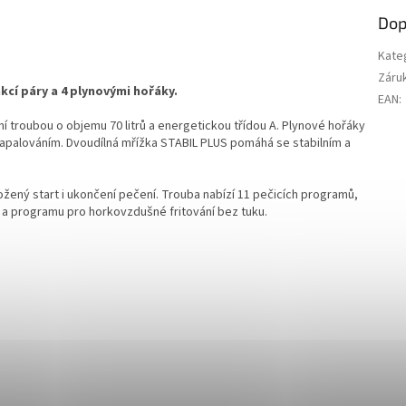
R
Dop
M
Kate
Záru
cí páry a 4 plynovými hořáky.
EAN
:
A
troubou o objemu 70 litrů a energetickou třídou A. Plynové hořáky
palováním. Dvoudílná mřížka STABIL PLUS pomáhá se stabilním a
ožený start i ukončení pečení. Trouba nabízí 11 pečicích programů,
 a programu pro horkovzdušné fritování bez tuku.