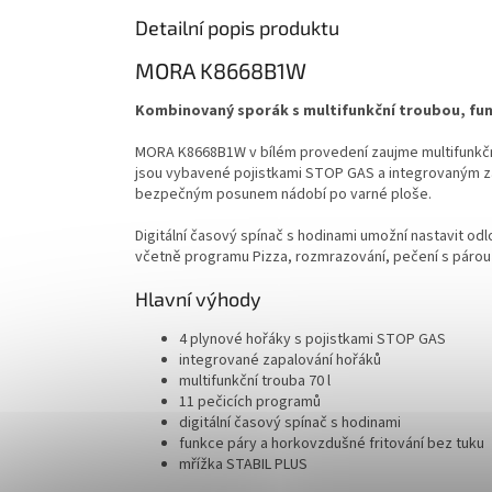
Detailní popis produktu
MORA K8668B1W
Kombinovaný sporák s multifunkční troubou, funk
MORA K8668B1W v bílém provedení zaujme multifunkční 
jsou vybavené pojistkami STOP GAS a integrovaným za
bezpečným posunem nádobí po varné ploše.
Digitální časový spínač s hodinami umožní nastavit odl
včetně programu Pizza, rozmrazování, pečení s párou
Hlavní výhody
4 plynové hořáky s pojistkami STOP GAS
integrované zapalování hořáků
multifunkční trouba 70 l
11 pečicích programů
digitální časový spínač s hodinami
funkce páry a horkovzdušné fritování bez tuku
mřížka STABIL PLUS