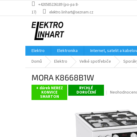
Přejít
+420585226189 (po-pa 8-
na
17)
elektro.linhart@seznam.cz
obsah
Elektro
Elektronika
Internet, satelit a kabelo
Domů
Elektro
Velké spotřebiče
Sporák
MORA K8668B1W
+ dárek NEREZ
RYCHLÉ
Průměrné
Neohodnocen
KONVICE
DORUČENÍ
SMARTON
hodnocení
produktu
je
0,0
z
5
hvězdiček.