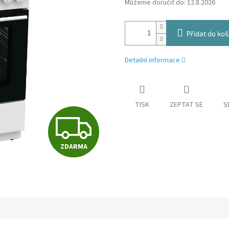
Můžeme doručit do:
12.8.2026
Přidat do koš
Detailní informace
TISK
ZEPTAT SE
S
Z
ZDARMA
D
A