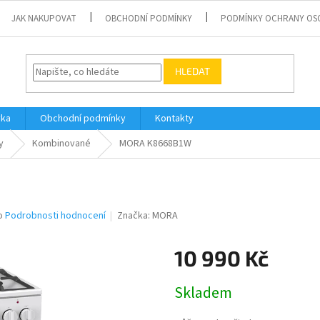
JAK NAKUPOVAT
OBCHODNÍ PODMÍNKY
PODMÍNKY OCHRANY OS
HLEDAT
vka
Obchodní podmínky
Kontakty
y
Kombinované
MORA K8668B1W
o
Podrobnosti hodnocení
Značka:
MORA
10 990 Kč
Měrná
Skladem
cena: