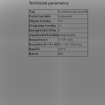
Technické parametry
Typ
Kombinovaný sporák
Počet hořáků
4 plynové
Objem trouby
70 l
Programy trouby
11
Energetická třída
A
Zapalování hořáků
Integrované
Bezpečnost
STOP GAS
Rozměry (V × Š × H)
85 × 50 × 59,4 cm
Napětí
230 V
Barva
Bílá
Z
á
p
a
t
í