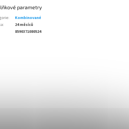
lňkové parametry
gorie
:
Kombinované
ka
:
24 měsíců
8590371080524