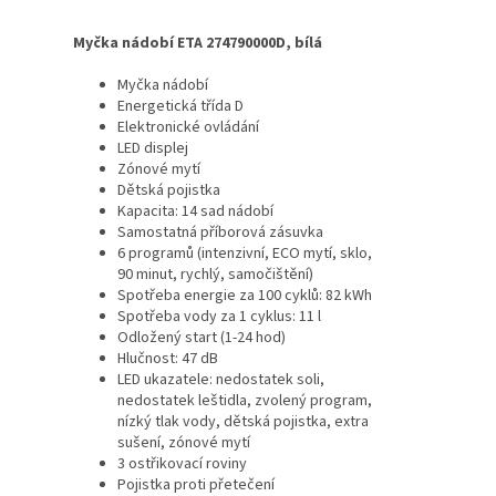
Myčka nádobí ETA 274790000D, bílá
Myčka nádobí
Energetická třída D
Elektronické ovládání
LED displej
Zónové mytí
Dětská pojistka
Kapacita: 14 sad nádobí
Samostatná příborová zásuvka
6 programů (intenzivní, ECO mytí, sklo,
90 minut, rychlý, samočištění)
Spotřeba energie za 100 cyklů: 82 kWh
Spotřeba vody za 1 cyklus: 11 l
Odložený start (1-24 hod)
Hlučnost: 47 dB
LED ukazatele: nedostatek soli,
nedostatek leštidla, zvolený program,
nízký tlak vody, dětská pojistka, extra
sušení, zónové mytí
3 ostřikovací roviny
Pojistka proti přetečení