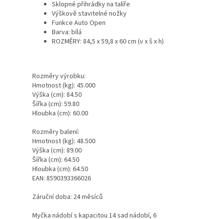
Sklopné přihrádky na talíře
Výškově stavitelné nožky
Funkce Auto Open
Barva: bílá
ROZMĚRY: 84,5 x 59,8 x 60 cm (v x š x h)
Rozměry výrobku:
Hmotnost (kg): 45.000
Výška (cm): 84.50
Šířka (cm): 59.80
Hloubka (cm): 60.00
Rozměry balení:
Hmotnost (kg): 48.500
Výška (cm): 89.00
Šířka (cm): 64.50
Hloubka (cm): 64.50
EAN: 8590393366026
Záruční doba: 24 měsíců
Myčka nádobí s kapacitou 14 sad nádobí, 6