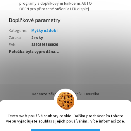
programy a doplňkovými funkcemi. AUTO
OPEN pro přirozené sušení a LED displej.
Doplňkové parametry
Kategorie
:
Myčky nádobí
Záruka
:
2 roky
EAN
:
8590393366026
Položka byla vyprodána…
Z
á
p
a
t
Recenze zákazníků dotazníku Heuréka
í
Tento web používá soubory cookie. Dalším procházením tohoto
webu vyjadřujete souhlas s jejich používáním.. Více informací
zde
.
Vytvořil Shoptet