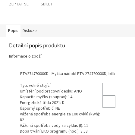
ZEPTAT SE
SDÍLET
Popis
Diskuze
Detailní popis produktu
Informace o zboží
ETA274790000D - Myčka nádobí ETA 274790000D, bílá
Typ: volně stojící
Umístění pod pracovní desku: ANO
Kapacita myčky (souprav): 14
Energetická třída 2021: D
Úsporný spotřebič: NE
Vážená spotřeba energie za 100 cyklů (kWh):
82
Vážená spotřeba vody za cyklus (l): 11
Doba trvání EKO programu (hod.): 3:53