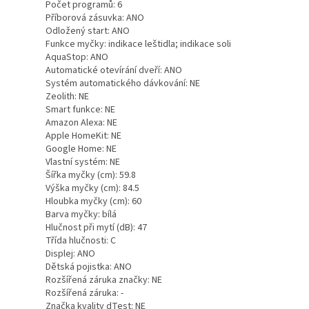
Počet programů: 6
Příborová zásuvka: ANO
Odložený start: ANO
Funkce myčky: indikace leštidla; indikace soli
AquaStop: ANO
Automatické otevírání dveří: ANO
Systém automatického dávkování: NE
Zeolith: NE
Smart funkce: NE
Amazon Alexa: NE
Apple HomeKit: NE
Google Home: NE
Vlastní systém: NE
Šířka myčky (cm): 59.8
Výška myčky (cm): 84.5
Hloubka myčky (cm): 60
Barva myčky: bílá
Hlučnost při mytí (dB): 47
Třída hlučnosti: C
Displej: ANO
Dětská pojistka: ANO
Rozšířená záruka značky: NE
Rozšířená záruka: -
Značka kvality dTest: NE