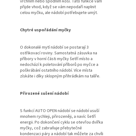
vrchním nebo spodním koši. Tato funkce vám
přijde vhod, když se vám nepodaří naplnit
celou myčku, ale nádobí potřebujete umýt.
Chytré uspořádání myčky
O dokonalé mytí nádobí se postarají 3
ostřikovací roviny. Samostatná zásuvka na
příbory v horní části myčky šetří místo a
nedochází k poletování příborů po myčce a
poškrábání ostatního nádobí. Více místa
získáte i díky sklopným přihrádkám na talíře.
Přirozené sušení nádobí
S funkcí AUTO OPEN nádobí se nádobí usuší
mnohem rychleji, přirozeněji, a navíc šetří
energii. Po dokončení cyklu se otevřou dvířka
myčky, což zabraňuje přebytečné
kondenzaci páry a nádobí tak můžete za chvíli