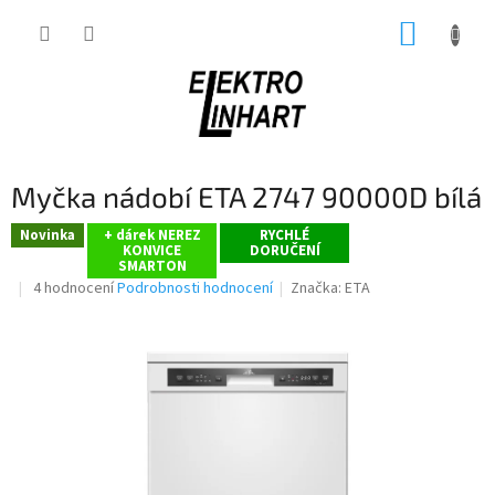
Přejít
NÁKUP
na
obsah
KOŠÍK
Myčka nádobí ETA 2747 90000D bílá
Novinka
+ dárek NEREZ
RYCHLÉ
KONVICE
DORUČENÍ
SMARTON
Průměrné
4 hodnocení
Podrobnosti hodnocení
Značka:
ETA
hodnocení
produktu
je
3,3
z
5
hvězdiček.