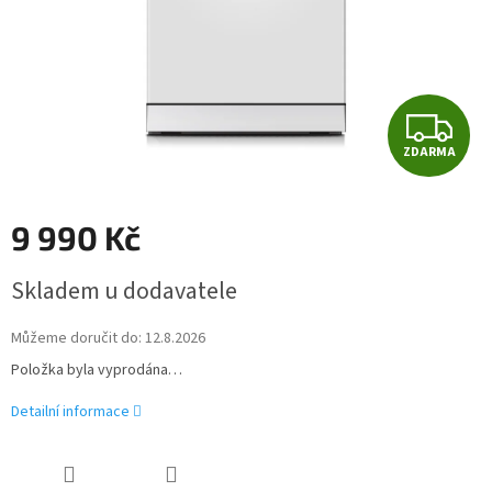
Z
ZDARMA
D
A
9 990 Kč
R
Měrná
Skladem u dodavatele
cena:
M
Můžeme doručit do:
12.8.2026
A
Položka byla vyprodána…
Detailní informace