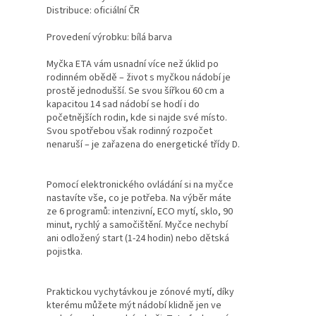
Distribuce: oficiální ČR
Provedení výrobku: bílá barva
Myčka ETA vám usnadní více než úklid po
rodinném obědě – život s myčkou nádobí je
prostě jednodušší. Se svou šířkou 60 cm a
kapacitou 14 sad nádobí se hodí i do
početnějších rodin, kde si najde své místo.
Svou spotřebou však rodinný rozpočet
nenaruší – je zařazena do energetické třídy D.
Pomocí elektronického ovládání si na myčce
nastavíte vše, co je potřeba. Na výběr máte
ze 6 programů: intenzivní, ECO mytí, sklo, 90
minut, rychlý a samočištění. Myčce nechybí
ani odložený start (1-24 hodin) nebo dětská
pojistka.
Praktickou vychytávkou je zónové mytí, díky
kterému můžete mýt nádobí klidně jen ve