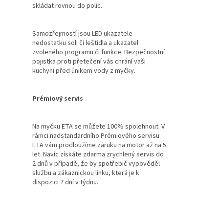
skládat rovnou do polic.
Samozřejmostí jsou LED ukazatele
nedostatku soli či leštidla a ukazatel
zvoleného programu či funkce. Bezpečnostní
pojistka proti přetečení vás chrání vaši
kuchyni před únikem vody z myčky.
Prémiový servis
Na myčku ETA se můžete 100% spolehnout. V
rámci nadstandardního Prémiového servisu
ETA vám prodloužíme záruku na motor až na 5
let. Navíc získáte zdarma zrychlený servis do
2 dnů v případě, že by spotřebič vypověděl
službu a zákaznickou linku, která je k
dispozici 7 dní v týdnu.