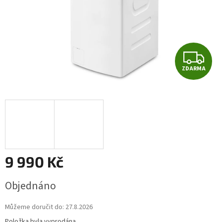
Z
ZDARMA
D
A
R
M
A
9 990 Kč
Měrná
Objednáno
cena:
Můžeme doručit do:
27.8.2026
Položka byla vyprodána…