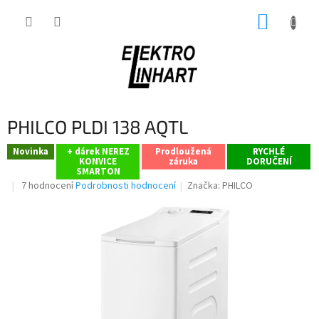
Přejít
NÁKUP
na
obsah
KOŠÍK
PHILCO PLDI 138 AQTL
Novinka
+ dárek NEREZ
Prodloužená
RYCHLÉ
KONVICE
záruka
DORUČENÍ
SMARTON
Průměrné
7 hodnocení
Podrobnosti hodnocení
Značka:
PHILCO
hodnocení
produktu
je
2,9
z
5
hvězdiček.