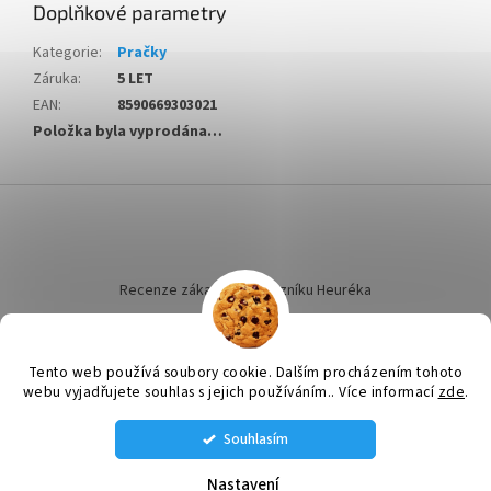
Doplňkové parametry
Kategorie
:
Pračky
Záruka
:
5 LET
EAN
:
8590669303021
Položka byla vyprodána…
Z
á
p
a
t
Recenze zákazníků dotazníku Heuréka
í
Tento web používá soubory cookie. Dalším procházením tohoto
webu vyjadřujete souhlas s jejich používáním.. Více informací
zde
.
Vytvořil Shoptet
Souhlasím
STÁLE MÁME NĚJAKÉ VENTILÁTORY SKLADEM VOLEJTE SI NA AKTUÁLNÍ
Copyright 2026
ELEKTRO LINHART
. Všechna práva vyhrazena.
NABÍDKU: tel. 585 226 189 , 608 660 670 , 608 660 671
Nastavení