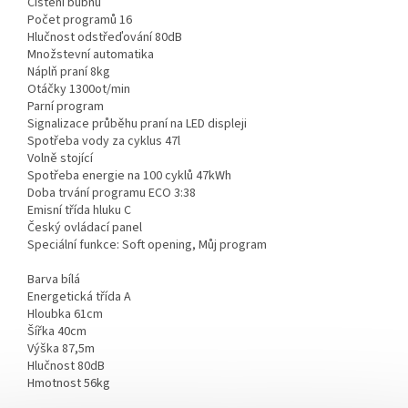
Čištění bubnu
Počet programů 16
Hlučnost odstřeďování 80dB
Množstevní automatika
Náplň praní 8kg
Otáčky 1300ot/min
Parní program
Signalizace průběhu praní na LED displeji
Spotřeba vody za cyklus 47l
Volně stojící
Spotřeba energie na 100 cyklů 47kWh
Doba trvání programu ECO 3:38
Emisní třída hluku C
Český ovládací panel
Speciální funkce: Soft opening, Můj program
Barva bílá
Energetická třída A
Hloubka 61cm
Šířka 40cm
Výška 87,5m
Hlučnost 80dB
Hmotnost 56kg