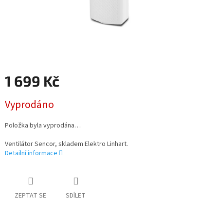
1 699 Kč
Měrná
Vyprodáno
cena:
Položka byla vyprodána…
Ventilátor Sencor, skladem Elektro Linhart.
Detailní informace
ZEPTAT SE
SDÍLET