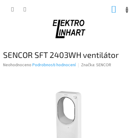
Přejít
NÁKUP
na
obsah
KOŠÍK
SENCOR SFT 2403WH ventilátor
Průměrné
Neohodnoceno
Podrobnosti hodnocení
Značka:
SENCOR
hodnocení
produktu
je
0,0
z
5
hvězdiček.