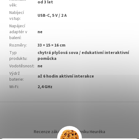
od 3 let
věk
:
Nabíjecí
USB-C, 5 V / 2 A
vstup
:
Napájecí
adaptér v
ne
balení
:
Rozměry
:
33 × 15 × 16 cm
Typ
chytrá plyšová sova / edukativní interaktivní
produktu
:
pomůcka
Vodotěsnost
:
ne
Výdrž
až 6 hodin aktivní interakce
baterie
:
Wi-Fi
:
2,4 GHz
Z
á
p
a
t
Recenze zákazníků dotazníku Heuréka