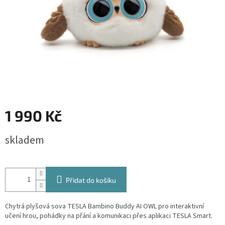
1 990 Kč
Měrná
skladem
cena:
Přidat do košíku
Chytrá plyšová sova TESLA Bambino Buddy AI OWL pro interaktivní
učení hrou, pohádky na přání a komunikaci přes aplikaci TESLA Smart.