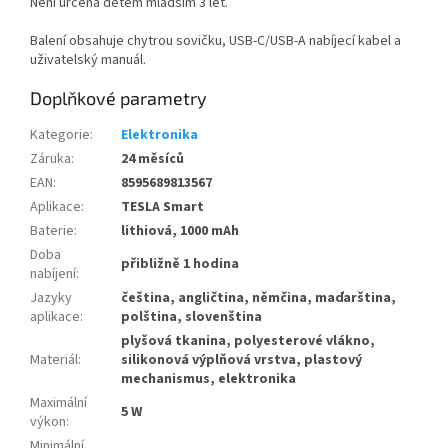
Není určena dětem mladším 3 let.
Balení obsahuje chytrou sovičku, USB-C/USB-A nabíjecí kabel a
uživatelský manuál.
Doplňkové parametry
Kategorie
:
Elektronika
Záruka
:
24 měsíců
EAN
:
8595689813567
Aplikace
:
TESLA Smart
Baterie
:
lithiová, 1000 mAh
Doba
přibližně 1 hodina
nabíjení
:
Jazyky
čeština, angličtina, němčina, maďarština,
aplikace
:
polština, slovenština
plyšová tkanina, polyesterové vlákno,
Materiál
:
silikonová výplňová vrstva, plastový
mechanismus, elektronika
Maximální
5 W
výkon
:
Minimální