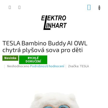
Přejít
NÁKUP
na
obsah
KOŠÍK
TESLA Bambino Buddy AI OWL
chytrá plyšová sova pro děti
Novinka
RYCHLÉ
DORUČENÍ
Průměrné
Neohodnoceno
Podrobnosti hodnocení
Značka:
TESLA
hodnocení
produktu
je
0,0
z
5
hvězdiček.