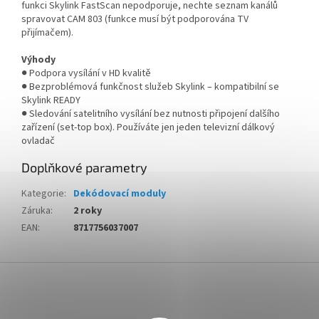
funkci Skylink FastScan nepodporuje, nechte seznam kanálů
spravovat CAM 803 (funkce musí být podporována TV
přijímačem).
Výhody
● Podpora vysílání v HD kvalitě
● Bezproblémová funkčnost služeb Skylink – kompatibilní se
Skylink READY
● Sledování satelitního vysílání bez nutnosti připojení dalšího
zařízení (set-top box). Používáte jen jeden televizní dálkový
ovladač
Doplňkové parametry
Kategorie
:
Dekódovací moduly
Záruka
:
2 roky
EAN
:
8717756037007
Z
á
p
a