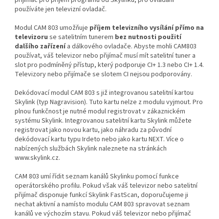
přijímač pro příjem programů od Skylinku, pro ovládání
používáte jen televizní ovladač.
Modul CAM 803 umožňuje
příjem televizního vysílání přímo na
televizoru
se satelitním tunerem
bez nutnosti použití
dalšího zařízení
a dálkového ovladače. Abyste mohli CAM803
používat, váš televizor nebo přijímač musí mít satelitní tuner a
slot pro podmíněný přístup, který podporuje CI+ 1.3 nebo CI+ 1.4.
Televizory nebo přijímače se slotem CI nejsou podporovány.
Dekódovací modul CAM 803 s již integrovanou satelitní kartou
Skylink (typ Nagravision). Tuto kartu nelze z modulu vyjmout. Pro
plnou funkčnost je nutné modul registrovat v zákaznickém
systému Skylink. Integrovanou satelitní kartu Skylink můžete
registrovat jako novou kartu, jako náhradu za původní
dekódovací kartu typu Irdeto nebo jako kartu NEXT. Více o
nabízených službách Skylink naleznete na stránkách
www.skylink.cz.
CAM 803 umí řídit seznam kanálů Skylinku pomocí funkce
operátorského profilu. Pokud však váš televizor nebo satelitní
přijímač disponuje funkcí Skylink FastScan, doporučujeme ji
nechat aktivní a namísto modulu CAM 803 spravovat seznam
kanálů ve výchozím stavu. Pokud váš televizor nebo přijímač