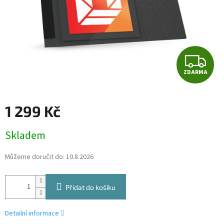
Z
ZDARMA
D
A
1 299 Kč
R
Měrná
Skladem
cena:
M
Můžeme doručit do:
10.8.2026
A
Přidat do košíku
Detailní informace