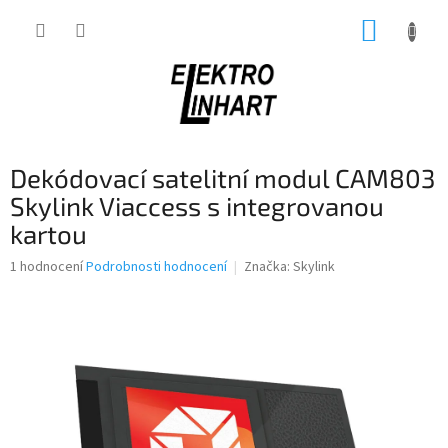
Přejít
NÁKUP
na
obsah
KOŠÍK
Dekódovací satelitní modul CAM803
Skylink Viaccess s integrovanou
kartou
Průměrné
1 hodnocení
Podrobnosti hodnocení
Značka:
Skylink
hodnocení
produktu
je
5,0
z
5
hvězdiček.