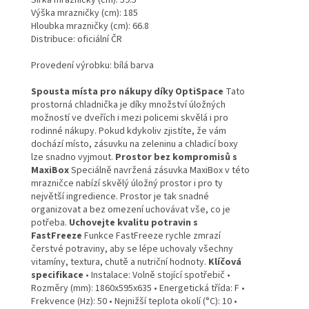
Šířka mrazničky (cm): 59.5
Výška mrazničky (cm): 185
Hloubka mrazničky (cm): 66.8
Distribuce: oficiální ČR
Provedení výrobku: bílá barva
Spousta místa pro nákupy díky OptiSpace
Tato
prostorná chladnička je díky množství úložných
možností ve dveřích i mezi policemi skvělá i pro
rodinné nákupy. Pokud kdykoliv zjistíte, že vám
dochází místo, zásuvku na zeleninu a chladicí boxy
lze snadno vyjmout.
Prostor bez kompromisů s
MaxiBox
Speciálně navržená zásuvka MaxiBox v této
mrazničce nabízí skvělý úložný prostor i pro ty
největší ingredience. Prostor je tak snadné
organizovat a bez omezení uchovávat vše, co je
potřeba.
Uchovejte kvalitu potravin s
FastFreeze
Funkce FastFreeze rychle zmrazí
čerstvé potraviny, aby se lépe uchovaly všechny
vitamíny, textura, chutě a nutriční hodnoty.
Klíčová
specifikace
• Instalace: Volně stojící spotřebič •
Rozměry (mm): 1860x595x635 • Energetická třída: F •
Frekvence (Hz): 50 • Nejnižší teplota okolí (°C): 10 •