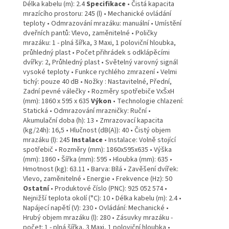
Délka kabelu (m): 2.4
Specifikace
• Čistá kapacita
mrazícího prostoru: 245 (l) • Mechanické ovládání
teploty • Odmrazování mrazáku: manuální • Umístění
dveřních pantů: Vlevo, zaměnitelné • Poličky
mrazáku: 1 - plná šířka, 3 Maxi, 1 poloviční hloubka,
průhledný plast • Počet přihrádek s odklápěcími
dvířky: 2, Průhledný plast • Světelný varovný signál
vysoké teploty • Funkce rychlého zmrazení • Velmi
tichý: pouze 40 dB • Nožky : Nastavitelné, Přední,
Zadní pevné válečky • Rozměry spotřebiče VxŠxH
(mm): 1860 x 595 x 635
Výkon
• Technologie chlazení:
Statická • Odmrazování mrazničky: Ruční •
Akumulační doba (h): 13 • Zmrazovací kapacita
(kg/24h): 16,5 • Hlučnost (dB(A)): 40 • Čistý objem
mrazáku (l): 245
Instalace
• Instalace: Volně stojící
spotřebič • Rozměry (mm): 1860x595x635 • Výška
(mm): 1860 • Šířka (mm): 595 • Hloubka (mm): 635 •
Hmotnost (kg): 63.11 • Barva: Bílá • Zavěšení dvířek:
Vlevo, zaměnitelné • Energie • Frekvence (Hz): 50
Ostatní
• Produktové číslo (PNC): 925 052 574 •
Nejnižší teplota okolí (°C): 10 • Délka kabelu (m): 2.4 •
Napájecí napětí (V): 230 • Ovládání: Mechanické •
Hrubý objem mrazáku (l): 280 • Zásuvky mrazáku -
počet: 1 - plná šířka, 3 Maxi, 1 poloviční hloubka •