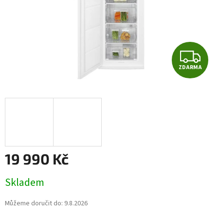
Z
ZDARMA
D
A
R
M
A
19 990 Kč
Měrná
Skladem
cena:
Můžeme doručit do:
9.8.2026