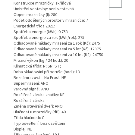
Konstrukce mrazničky: skříňová
Umístění vestavby: není vestavná
Objem mrazničky (l): 280
Počet oddělených prostor v mrazničce: 7
Energetická třída 2021: F
Spotřeba energie (kWh): 0.753
Spotřeba energie za rok (kWh/rok): 275
Odhadované náklady mrazení za 1 rok (Kč): 2475
Odhadované náklady mrazení za 5 let (Kč): 12375
Odhadované náklady mrazení za 10 let (Kč): 24750
Mrazicí výkon (kg / 24 hod.): 20
Klimatická třída: N; SN; ST; T
Doba skladování při poruše (hod.): 13
Beznámrazová = No Frost: NE
Supermrazení: ANO
Varovný signál: ANO
Rozšířená záruka značky: NE
Rozšířená záruka: -
Změna otevírání dveří: ANO
Hlučnost u mrazničky (dB): 40
Třída hlučnosti: C
Typ osvětlení: bez osvětlení
Displej: NE