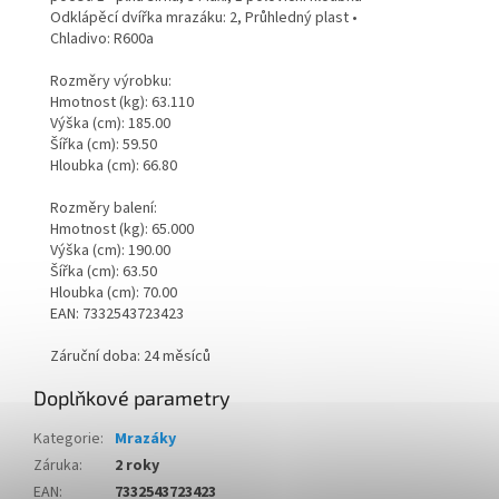
Odklápěcí dvířka mrazáku: 2, Průhledný plast •
Chladivo: R600a
Rozměry výrobku:
Hmotnost (kg): 63.110
Výška (cm): 185.00
Šířka (cm): 59.50
Hloubka (cm): 66.80
Rozměry balení:
Hmotnost (kg): 65.000
Výška (cm): 190.00
Šířka (cm): 63.50
Hloubka (cm): 70.00
EAN: 7332543723423
Záruční doba: 24 měsíců
Doplňkové parametry
Kategorie
:
Mrazáky
Záruka
:
2 roky
EAN
:
7332543723423