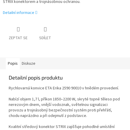
STRIX konektorem a trojnásobnou ochranou.
Detailní informace
ZEPTAT SE
SDÍLET
Popis
Diskuze
Detailní popis produktu
Rychlovarná konvice ETA Erika 2590 90010 v hnědém provedení.
Nabízí objem 1,7 l, příkon 1850–2200 W, skryté topné těleso pod
nerezovým dnem, vnější vodoznak, světelnou signalizaci
provozu a trojnásobný bezpečnostní systém proti přehřátí,
chodu naprázdno a při odejmutí z podstavce.
Kvalitní středový konektor STRIX zajišťuje pohodlné umístění