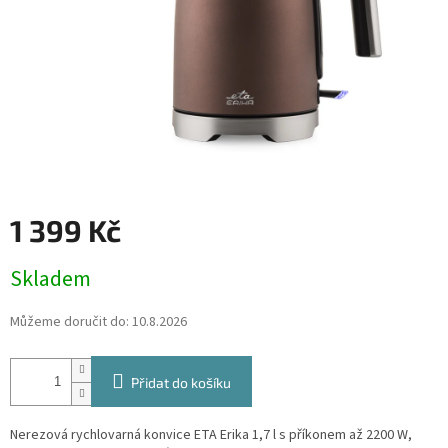
1 399 Kč
Měrná
Skladem
cena:
Můžeme doručit do:
10.8.2026
Přidat do košíku
Nerezová rychlovarná konvice ETA Erika 1,7 l s příkonem až 2200 W,