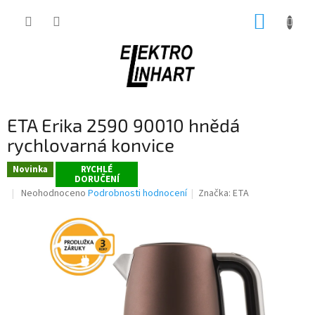
Přejít
NÁKUP
na
obsah
KOŠÍK
ETA Erika 2590 90010 hnědá
rychlovarná konvice
Novinka
RYCHLÉ
DORUČENÍ
Průměrné
Neohodnoceno
Podrobnosti hodnocení
Značka:
ETA
hodnocení
produktu
je
0,0
z
5
hvězdiček.