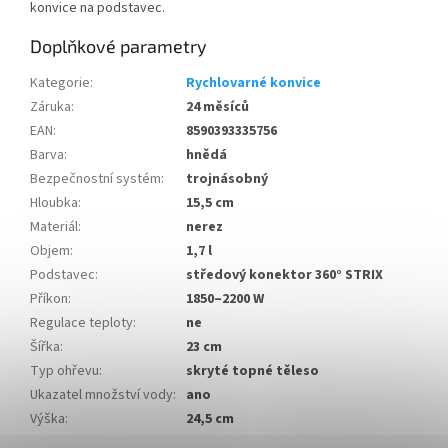
konvice na podstavec.
Doplňkové parametry
Kategorie
:
Rychlovarné konvice
Záruka
:
24 měsíců
EAN
:
8590393335756
Barva
:
hnědá
Bezpečnostní systém
:
trojnásobný
Hloubka
:
15,5 cm
Materiál
:
nerez
Objem
:
1,7 l
Podstavec
:
středový konektor 360° STRIX
Příkon
:
1850–2200 W
Regulace teploty
:
ne
Šířka
:
23 cm
Typ ohřevu
:
skryté topné těleso
Ukazatel množství vody
:
ano
Výška
:
24,5 cm