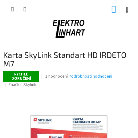
Přejít
NÁKUP
na
obsah
KOŠÍK
Karta SkyLink Standart HD IRDETO
M7
RYCHLÉ
Průměrné
1 hodnocení
Podrobnosti hodnocení
DORUČENÍ
hodnocení
Značka:
Skylink
produktu
je
5,0
z
5
hvězdiček.