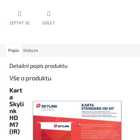
ZEPTAT SE
SDÍLET
Popis
Diskuze
Detailní popis produktu
Vše o produktu
Kart
a
Skyli
nk
HD
M7
(IR)