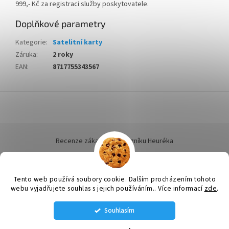
999,- Kč za registraci služby poskytovatele.
Doplňkové parametry
Kategorie
:
Satelitní karty
Záruka
:
2 roky
EAN
:
8717755343567
Z
á
p
a
t
Recenze zákazníků dotazníku Heuréka
í
Tento web používá soubory cookie. Dalším procházením tohoto
webu vyjadřujete souhlas s jejich používáním.. Více informací
zde
.
Vytvořil Shoptet
Souhlasím
STÁLE MÁME NĚJAKÉ VENTILÁTORY SKLADEM VOLEJTE SI NA AKTUÁLNÍ
Copyright 2026
ELEKTRO LINHART
. Všechna práva vyhrazena.
NABÍDKU: tel. 585 226 189 , 608 660 670 , 608 660 671