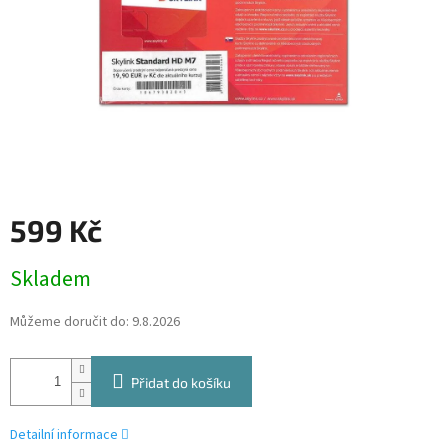
599 Kč
Měrná
Skladem
cena:
Můžeme doručit do:
9.8.2026
Přidat do košíku
Detailní informace